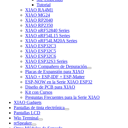
Tutorial
XIAO RA4M1
XIAO MG24
XIAO RP2040
XIAO RP2350
XIAO nRF52840 Series
XIAO nRF54L15 Series
XIAO nRF54LM20A Series
XIAO ESP32C3
XIAO ESP32C5
XIAO ESP32C6
XIAO ESP32S3 Series
XIAO Compañero de Depuración
Placas de Expansión para XIAO
XIAO + ESP-IDF + ESP-Matter
ESP-NOW en la Serie XIAO ESP32
Diseño de PCB para XIAO
Kit con Cursos
Preguntas Frecuentes para la Serie XIAO
XIAO Gadgets
Pantallas de tinta electrónica
Pantallas LCD
Wio Terminal
reSpeaker