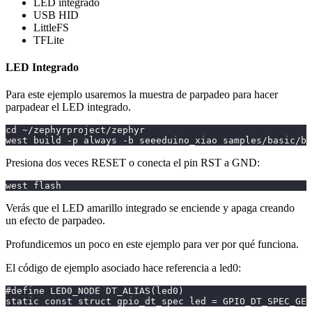
LED integrado
USB HID
LittleFS
TFLite
LED Integrado
Para este ejemplo usaremos la muestra de parpadeo para hacer
parpadear el LED integrado.
cd ~/zephyrproject/zephyr
west build -p always -b seeeduino_xiao samples/basic/bl
Presiona dos veces RESET o conecta el pin RST a GND:
west flash
Verás que el LED amarillo integrado se enciende y apaga creando
un efecto de parpadeo.
Profundicemos un poco en este ejemplo para ver por qué funciona.
El código de ejemplo asociado hace referencia a led0:
#define LED0_NODE DT_ALIAS(led0)
static const struct gpio_dt_spec led = GPIO_DT_SPEC_GET