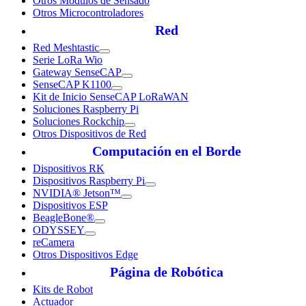
Otros Módulos de Sensado
Otros Microcontroladores
Red
Red Meshtastic
Serie LoRa Wio
Gateway SenseCAP
SenseCAP K1100
Kit de Inicio SenseCAP LoRaWAN
Soluciones Raspberry Pi
Soluciones Rockchip
Otros Dispositivos de Red
Computación en el Borde
Dispositivos RK
Dispositivos Raspberry Pi
NVIDIA® Jetson™
Dispositivos ESP
BeagleBone®
ODYSSEY
reCamera
Otros Dispositivos Edge
Página de Robótica
Kits de Robot
Actuador