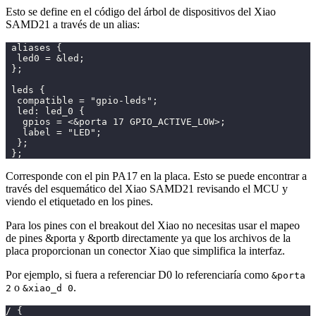
Esto se define en el código del árbol de dispositivos del Xiao
SAMD21 a través de un alias:
 aliases {
  led0 = &led;
 };
 leds {
  compatible = "gpio-leds";
  led: led_0 {
   gpios = <&porta 17 GPIO_ACTIVE_LOW>;
   label = "LED";
  };
 };
Corresponde con el pin PA17 en la placa. Esto se puede encontrar a
través del esquemático del Xiao SAMD21 revisando el MCU y
viendo el etiquetado en los pines.
Para los pines con el breakout del Xiao no necesitas usar el mapeo
de pines &porta y &portb directamente ya que los archivos de la
placa proporcionan un conector Xiao que simplifica la interfaz.
Por ejemplo, si fuera a referenciar D0 lo referenciaría como
&porta
o
.
2
&xiao_d 0
/ {