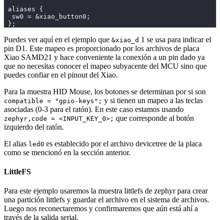
 aliases {
  sw0 = &xiao_button0;
 };
Puedes ver aquí en el ejemplo que
1 se usa para indicar el
&xiao_d
pin D1. Este mapeo es proporcionado por los archivos de placa
Xiao SAMD21 y hace conveniente la conexión a un pin dado ya
que no necesitas conocer el mapeo subyacente del MCU sino que
puedes confiar en el pinout del Xiao.
Para la muestra HID Mouse, los botones se determinan por si son
y si tienen un mapeo a las teclas
compatible = "gpio-keys";
asociadas (0-3 para el ratón). En este caso estamos usando
que corresponde al botón
zephyr,code = <INPUT_KEY_0>;
izquierdo del ratón.
El alias
es establecido por el archivo devicetree de la placa
led0
como se mencionó en la sección anterior.
LittleFS
Para este ejemplo usaremos la muestra littlefs de zephyr para crear
una partición littlefs y guardar el archivo en el sistema de archivos.
Luego nos reconectaremos y confirmaremos que aún está ahí a
través de la salida serial.