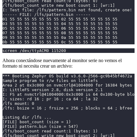
/lfs/boot_count read count:0 (bytes: 0)
/lfs/boot_count write new boot count 1: [wr:1]
I: Test file: /lfs/pattern.bin not found, create one!
------ FILE: /lfs/pattern.bin ------
01 55 55 55 55 55 55 55 02 55 55 55 55 55 55 55
03 55 55 55 55 55 55 55 04 55 55 55 55 55 55 55
05 55 55 55 55 55 55 55 06 55 55 55 55 55 55 55
07 55 55 55 55 55 55 55 08 55 55 55 55 55 55 55
09 55 55 55 55 55 55 55 0a 55 55 55 55 55 55 55
0b 55 55 55 55 55 55 55 0c 55 55 55 55 55 55 55
screen /dev/ttyACM0 115200
Ahora conectándose nuevamente al monitor serie no vemos el
formato ni necesita crear un archivo:
*** Booting Zephyr OS build v3.6.0-2566-gc9b45bf4672a *
Sample program to r/w files on littlefs
Area 2 at 0x3c000 on nvmctrl@41004000 for 16384 bytes
I: LittleFS version 2.8, disk version 2.1
I: FS at nvmctrl@41004000:0x3c000 is 64 0x100-byte bloc
I: sizes: rd 16 ; pr 16 ; ca 64 ; la 32
/lfs mount: 0
/lfs: bsize = 16 ; frsize = 256 ; blocks = 64 ; bfree =
Listing dir /lfs ...
[FILE] boot_count (size = 1)
[FILE] pattern.bin (size = 547)
/lfs/boot_count read count:1 (bytes: 1)
/lfs/boot_count write new boot count 2: [wr:1]