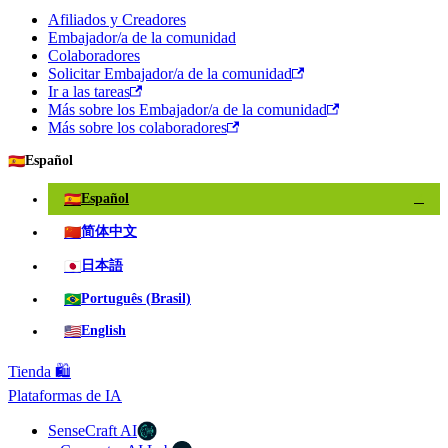
Afiliados y Creadores
Embajador/a de la comunidad
Colaboradores
Solicitar Embajador/a de la comunidad
Ir a las tareas
Más sobre los Embajador/a de la comunidad
Más sobre los colaboradores
🇪🇸
Español
🇪🇸
Español
✓
🇨🇳
简体中文
🇯🇵
日本語
🇧🇷
Português (Brasil)
🇺🇸
English
Tienda 🛍️
Plataformas de IA
SenseCraft AI