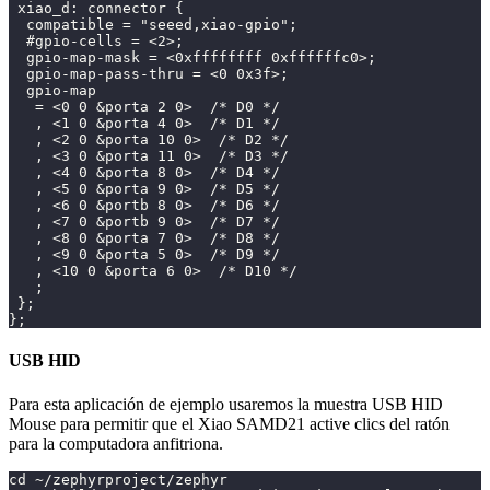
 xiao_d: connector {
  compatible = "seeed,xiao-gpio";
  #gpio-cells = <2>;
  gpio-map-mask = <0xffffffff 0xffffffc0>;
  gpio-map-pass-thru = <0 0x3f>;
  gpio-map
   = <0 0 &porta 2 0>  /* D0 */
   , <1 0 &porta 4 0>  /* D1 */
   , <2 0 &porta 10 0>  /* D2 */
   , <3 0 &porta 11 0>  /* D3 */
   , <4 0 &porta 8 0>  /* D4 */
   , <5 0 &porta 9 0>  /* D5 */
   , <6 0 &portb 8 0>  /* D6 */
   , <7 0 &portb 9 0>  /* D7 */
   , <8 0 &porta 7 0>  /* D8 */
   , <9 0 &porta 5 0>  /* D9 */
   , <10 0 &porta 6 0>  /* D10 */
   ;
 };
};
USB HID
Para esta aplicación de ejemplo usaremos la muestra USB HID
Mouse para permitir que el Xiao SAMD21 active clics del ratón
para la computadora anfitriona.
cd ~/zephyrproject/zephyr