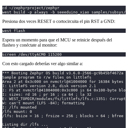
cd ~/zephyrproject/zephyr
west build -p always -b seeeduino_xiao samples/subsys/f
Presiona dos veces RESET o cortocircuita el pin RST a GND:
west flash
Espera un momento para que el MCU se reinicie después del
flasheo y conéctate al monitor:
screen /dev/ttyACM0 115200
Con esto cargado deberías ver algo similar a:
*** Booting Zephyr OS build v3.6.0-2566-gc9b45bf4672a *
Sample program to r/w files on littlefs
Area 2 at 0x3c000 on nvmctrl@41004000 for 16384 bytes
I: LittleFS version 2.8, disk version 2.1
I: FS at nvmctrl@41004000:0x3c000 is 64 0x100-byte bloc
I: sizes: rd 16 ; pr 16 ; ca 64 ; la 32
E: WEST_TOPDIR/modules/fs/littlefs/lfs.c:1351: Corrupte
W: can't mount (LFS -84); formatting
I: /lfs mounted
/lfs mount: 0
/lfs: bsize = 16 ; frsize = 256 ; blocks = 64 ; bfree =
Listing dir /lfs ...