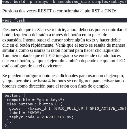
west build -p always -b seeeduino_xiao samples/subsys/
Presiona dos veces RESET o cortocircuita el pin RST a GND:
west flash
Después de que tu Xiao se reinicie, ahora deberías poder controlar el
botón izquierdo del ratón a través del botón en tu placa de
expansión. Intenta pasar el cursor sobre algún texto y hacer doble
clic en el botón rápidamente. Verás que el texto se resalta de manera
similar a como si usaras tu ratón normal para hacer clic izquierdo.
También notarás que el LED integrado se enciende cuando haces
clic en el botón, ya que el ejemplo también depende de que un LED
esté configurado en el devicetree.
Se pueden configurar botones adicionales para usar con el ejemplo,
ya que permite que hasta 4 botones se configuren para activar tanto
botones como dirección para el ratón con fines de ejemplo.
 buttons {
  compatible = "gpio-keys";
  xiao_button0: button_0 {
   gpios = <&xiao_d 1 (GPIO_PULL_UP | GPIO_ACTIVE_LOW)>
   label = "SW0";
   zephyr,code = <INPUT_KEY_0>;
  };
 };