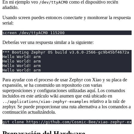
En mi ejemplo veo
como el dispositivo recién
/dev/ttyACM0
añadido.
Usando screen puedes entonces conectarte y monitorear la respuesta
serial:
screen /dev/ttyACM0 115200
Deberías ver una respuesta similar a la siguiente:
*** Booting Zephyr OS build v3.6.0-2566-gc9b45bf4672a *
Hello World! arm
Hello World! arm
Hello World! arm
Hello World! arm
Para ayudar con el proceso de usar Zephyr con Xiao y su placa de
expansión, se ha construido un repositorio con varias
superposiciones y configuraciones utilizadas aquí. Los comandos
incluidos en este artículo wiki asumen que está ubicado en
relativo a la raíz de
../applications/xiao-zephyr-examples
zephyr. Se puede proporcionar una ruta alternativa a los comandos a
continuación actualizándola.
git clone https://github.com/Cosmic-Bee/xiao-zephyr-exa
Preparación del Hardware