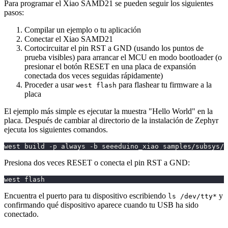
Para programar el Xiao SAMD21 se pueden seguir los siguientes
pasos:
Compilar un ejemplo o tu aplicación
Conectar el Xiao SAMD21
Cortocircuitar el pin RST a GND (usando los puntos de
prueba visibles) para arrancar el MCU en modo bootloader (o
presionar el botón RESET en una placa de expansión
conectada dos veces seguidas rápidamente)
Proceder a usar
para flashear tu firmware a la
west flash
placa
El ejemplo más simple es ejecutar la muestra "Hello World" en la
placa. Después de cambiar al directorio de la instalación de Zephyr
ejecuta los siguientes comandos.
west build -p always -b seeeduino_xiao samples/subsys/u
Presiona dos veces RESET o conecta el pin RST a GND:
west flash
Encuentra el puerto para tu dispositivo escribiendo
y
ls /dev/tty*
confirmando qué dispositivo aparece cuando tu USB ha sido
conectado.