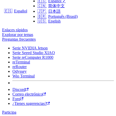
🇪🇸
Español
✓
🇨🇳
简体中文
🇪🇸
Español
🇯🇵
日本語
🇧🇷
Português (Brasil)
🇺🇸
English
Enlaces rápidos
Explorar por temas
Preguntas frecuentes
Serie NVIDIA Jetson
Serie Seeed Studio XIAO
Serie reComputer R1000
reTerminal
reRouter
Odyssey
Wio Terminal
Discord
Correo electrónico
Foro
¿Tienes sugerencias?
Participa