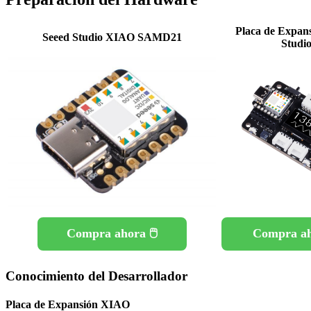
Placa de Expan
Seeed Studio XIAO SAMD21
Studi
Compra ahora 🖱️
Compra aho
Conocimiento del Desarrollador
Placa de Expansión XIAO