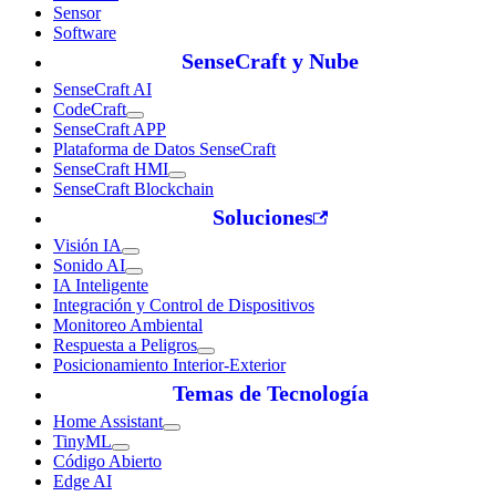
Sensor
Software
SenseCraft y Nube
SenseCraft AI
CodeCraft
SenseCraft APP
Plataforma de Datos SenseCraft
SenseCraft HMI
SenseCraft Blockchain
Soluciones
Visión IA
Sonido AI
IA Inteligente
Integración y Control de Dispositivos
Monitoreo Ambiental
Respuesta a Peligros
Posicionamiento Interior-Exterior
Temas de Tecnología
Home Assistant
TinyML
Código Abierto
Edge AI