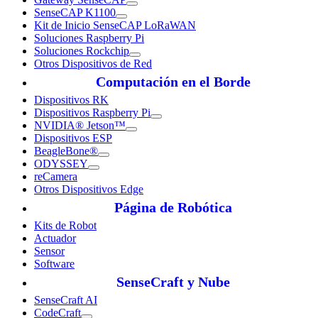
SenseCAP K1100
Kit de Inicio SenseCAP LoRaWAN
Soluciones Raspberry Pi
Soluciones Rockchip
Otros Dispositivos de Red
Computación en el Borde
Dispositivos RK
Dispositivos Raspberry Pi
NVIDIA® Jetson™
Dispositivos ESP
BeagleBone®
ODYSSEY
reCamera
Otros Dispositivos Edge
Página de Robótica
Kits de Robot
Actuador
Sensor
Software
SenseCraft y Nube
SenseCraft AI
CodeCraft