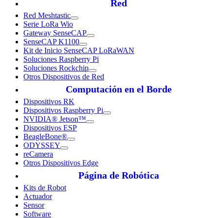
Red
Red Meshtastic
Serie LoRa Wio
Gateway SenseCAP
SenseCAP K1100
Kit de Inicio SenseCAP LoRaWAN
Soluciones Raspberry Pi
Soluciones Rockchip
Otros Dispositivos de Red
Computación en el Borde
Dispositivos RK
Dispositivos Raspberry Pi
NVIDIA® Jetson™
Dispositivos ESP
BeagleBone®
ODYSSEY
reCamera
Otros Dispositivos Edge
Página de Robótica
Kits de Robot
Actuador
Sensor
Software