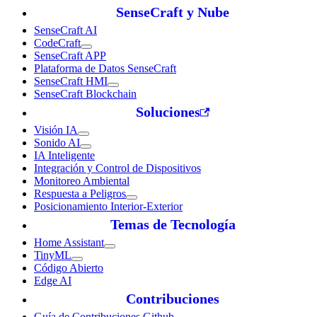
SenseCraft y Nube
SenseCraft AI
CodeCraft
SenseCraft APP
Plataforma de Datos SenseCraft
SenseCraft HMI
SenseCraft Blockchain
Soluciones
Visión IA
Sonido AI
IA Inteligente
Integración y Control de Dispositivos
Monitoreo Ambiental
Respuesta a Peligros
Posicionamiento Interior-Exterior
Temas de Tecnología
Home Assistant
TinyML
Código Abierto
Edge AI
Contribuciones
Guía de Contribuciones Github