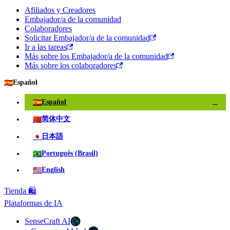
Afiliados y Creadores
Embajador/a de la comunidad
Colaboradores
Solicitar Embajador/a de la comunidad
Ir a las tareas
Más sobre los Embajador/a de la comunidad
Más sobre los colaboradores
🇪🇸
Español
🇪🇸
Español
✓
🇨🇳
简体中文
🇯🇵
日本語
🇧🇷
Português (Brasil)
🇺🇸
English
Tienda 🛍️
Plataformas de IA
SenseCraft AI