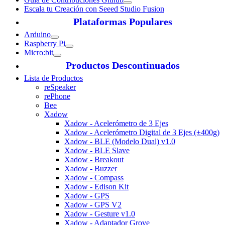
Escala tu Creación con Seeed Studio Fusion
Plataformas Populares
Arduino
Raspberry Pi
Micro:bit
Productos Descontinuados
Lista de Productos
reSpeaker
rePhone
Bee
Xadow
Xadow - Acelerómetro de 3 Ejes
Xadow - Acelerómetro Digital de 3 Ejes (±400g)
Xadow - BLE (Modelo Dual) v1.0
Xadow - BLE Slave
Xadow - Breakout
Xadow - Buzzer
Xadow - Compass
Xadow - Edison Kit
Xadow - GPS
Xadow - GPS V2
Xadow - Gesture v1.0
Xadow - Adaptador Grove