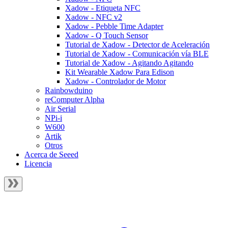
Xadow - Etiqueta NFC
Xadow - NFC v2
Xadow - Pebble Time Adapter
Xadow - Q Touch Sensor
Tutorial de Xadow - Detector de Aceleración
Tutorial de Xadow - Comunicación vía BLE
Tutorial de Xadow - Agitando Agitando
Kit Wearable Xadow Para Edison
Xadow - Controlador de Motor
Rainbowduino
reComputer Alpha
Air Serial
NPi-i
W600
Artik
Otros
Acerca de Seeed
Licencia