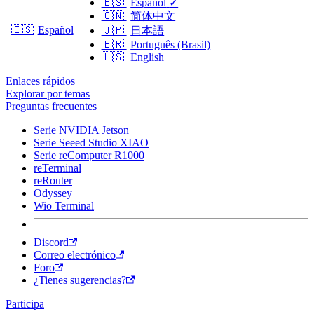
🇪🇸
Español
✓
🇨🇳
简体中文
🇪🇸
Español
🇯🇵
日本語
🇧🇷
Português (Brasil)
🇺🇸
English
Enlaces rápidos
Explorar por temas
Preguntas frecuentes
Serie NVIDIA Jetson
Serie Seeed Studio XIAO
Serie reComputer R1000
reTerminal
reRouter
Odyssey
Wio Terminal
Discord
Correo electrónico
Foro
¿Tienes sugerencias?
Participa