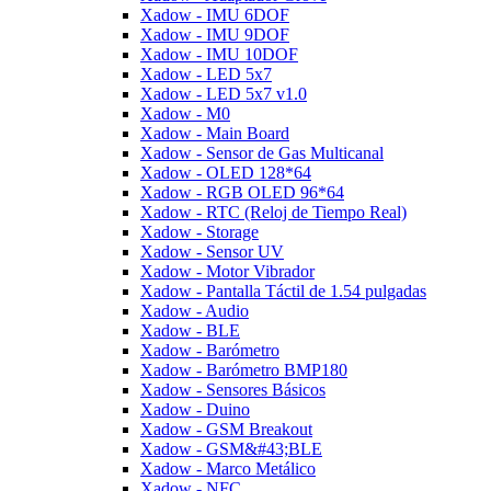
Xadow - IMU 6DOF
Xadow - IMU 9DOF
Xadow - IMU 10DOF
Xadow - LED 5x7
Xadow - LED 5x7 v1.0
Xadow - M0
Xadow - Main Board
Xadow - Sensor de Gas Multicanal
Xadow - OLED 128*64
Xadow - RGB OLED 96*64
Xadow - RTC (Reloj de Tiempo Real)
Xadow - Storage
Xadow - Sensor UV
Xadow - Motor Vibrador
Xadow - Pantalla Táctil de 1.54 pulgadas
Xadow - Audio
Xadow - BLE
Xadow - Barómetro
Xadow - Barómetro BMP180
Xadow - Sensores Básicos
Xadow - Duino
Xadow - GSM Breakout
Xadow - GSM&#43;BLE
Xadow - Marco Metálico
Xadow - NFC