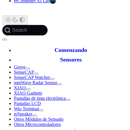
reComputer AI Lab
Search
Comenzando
Sensores
Grove
SenseCAP
SenseCAP Watcher
mmWave Radar Sensor
XIAO
XIAO Gadgets
Pantallas de tinta electrónica
Pantallas LCD
Wio Terminal
reSpeaker
Otros Módulos de Sensado
Otros Microcontroladores