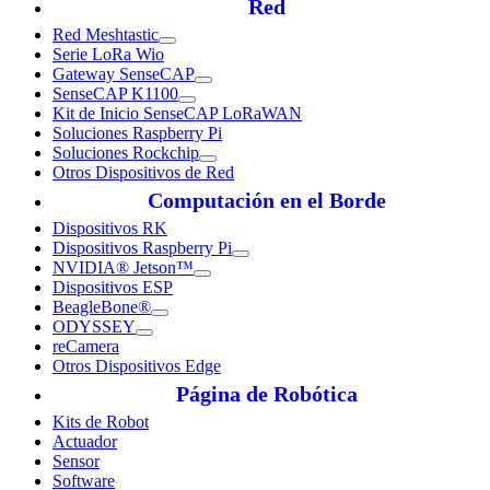
Red
Red Meshtastic
Serie LoRa Wio
Gateway SenseCAP
SenseCAP K1100
Kit de Inicio SenseCAP LoRaWAN
Soluciones Raspberry Pi
Soluciones Rockchip
Otros Dispositivos de Red
Computación en el Borde
Dispositivos RK
Dispositivos Raspberry Pi
NVIDIA® Jetson™
Dispositivos ESP
BeagleBone®
ODYSSEY
reCamera
Otros Dispositivos Edge
Página de Robótica
Kits de Robot
Actuador
Sensor
Software