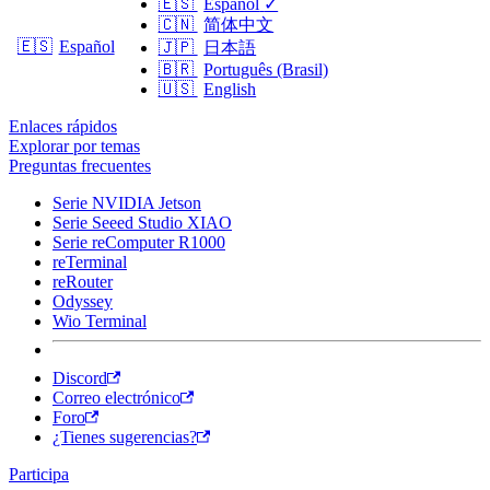
🇪🇸
Español
✓
🇨🇳
简体中文
🇪🇸
Español
🇯🇵
日本語
🇧🇷
Português (Brasil)
🇺🇸
English
Enlaces rápidos
Explorar por temas
Preguntas frecuentes
Serie NVIDIA Jetson
Serie Seeed Studio XIAO
Serie reComputer R1000
reTerminal
reRouter
Odyssey
Wio Terminal
Discord
Correo electrónico
Foro
¿Tienes sugerencias?
Participa