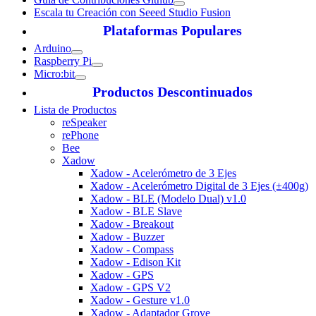
Escala tu Creación con Seeed Studio Fusion
Plataformas Populares
Arduino
Raspberry Pi
Micro:bit
Productos Descontinuados
Lista de Productos
reSpeaker
rePhone
Bee
Xadow
Xadow - Acelerómetro de 3 Ejes
Xadow - Acelerómetro Digital de 3 Ejes (±400g)
Xadow - BLE (Modelo Dual) v1.0
Xadow - BLE Slave
Xadow - Breakout
Xadow - Buzzer
Xadow - Compass
Xadow - Edison Kit
Xadow - GPS
Xadow - GPS V2
Xadow - Gesture v1.0
Xadow - Adaptador Grove