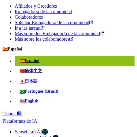
Afiliados y Creadores
Embajador/a de la comunidad
Colaboradores
Solicitar Embajador/a de la comunidad
Ir a las tareas
Más sobre los Embajador/a de la comunidad
Más sobre los colaboradores
🇪🇸
Español
🇪🇸
Español
✓
🇨🇳
简体中文
🇯🇵
日本語
🇧🇷
Português (Brasil)
🇺🇸
English
Tienda 🛍️
Plataformas de IA
SenseCraft AI