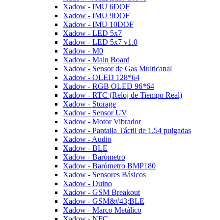
Xadow - IMU 6DOF
Xadow - IMU 9DOF
Xadow - IMU 10DOF
Xadow - LED 5x7
Xadow - LED 5x7 v1.0
Xadow - M0
Xadow - Main Board
Xadow - Sensor de Gas Multicanal
Xadow - OLED 128*64
Xadow - RGB OLED 96*64
Xadow - RTC (Reloj de Tiempo Real)
Xadow - Storage
Xadow - Sensor UV
Xadow - Motor Vibrador
Xadow - Pantalla Táctil de 1.54 pulgadas
Xadow - Audio
Xadow - BLE
Xadow - Barómetro
Xadow - Barómetro BMP180
Xadow - Sensores Básicos
Xadow - Duino
Xadow - GSM Breakout
Xadow - GSM&#43;BLE
Xadow - Marco Metálico
Xadow - NFC