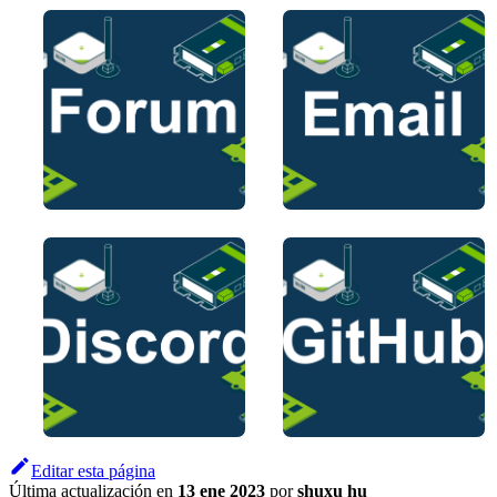
Editar esta página
Última actualización
en
13 ene 2023
por
shuxu hu