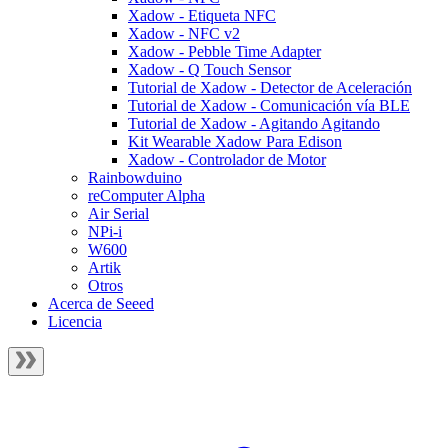
Xadow - Etiqueta NFC
Xadow - NFC v2
Xadow - Pebble Time Adapter
Xadow - Q Touch Sensor
Tutorial de Xadow - Detector de Aceleración
Tutorial de Xadow - Comunicación vía BLE
Tutorial de Xadow - Agitando Agitando
Kit Wearable Xadow Para Edison
Xadow - Controlador de Motor
Rainbowduino
reComputer Alpha
Air Serial
NPi-i
W600
Artik
Otros
Acerca de Seeed
Licencia