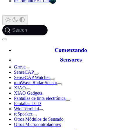
reComputer AI Lab
Search
Comenzando
Sensores
Grove
SenseCAP
SenseCAP Watcher
mmWave Radar Sensor
XIAO
XIAO Gadgets
Pantallas de tinta electrónica
Pantallas LCD
Wio Terminal
reSpeaker
Otros Módulos de Sensado
Otros Microcontroladores