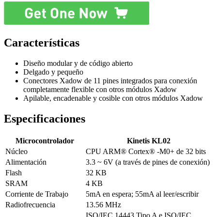
Características
Diseño modular y de código abierto
Delgado y pequeño
Conectores Xadow de 11 pines integrados para conexión
completamente flexible con otros módulos Xadow
Apilable, encadenable y cosible con otros módulos Xadow
Especificaciones
Microcontrolador
Kinetis KL02
Núcleo
CPU ARM® Cortex® -M0+ de 32 bits
Alimentación
3.3 ~ 6V (a través de pines de conexión)
Flash
32 KB
SRAM
4 KB
Corriente de Trabajo
5mA en espera; 55mA al leer/escribir
Radiofrecuencia
13.56 MHz
ISO/IEC 14443 Tipo A e ISO/IEC