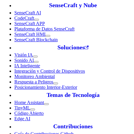
SenseCraft y Nube
SenseCraft AI
CodeCraft
SenseCraft APP
Plataforma de Datos SenseCraft
SenseCraft HMI
SenseCraft Blockchain
Soluciones
Visión IA
Sonido AI
IA Inteligente
Integración y Control de Dispositivos
Monitoreo Ambiental
Respuesta a Peligros
Posicionamiento Interior-Exterior
Temas de Tecnología
Home Assistant
TinyML
Código Abierto
Edge AI
Contribuciones
Guía de Contribuciones Github