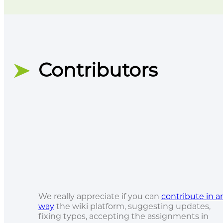
Contributors
We really appreciate if you can
contribute in a
way
the wiki platform, suggesting updates,
fixing typos, accepting the assignments in