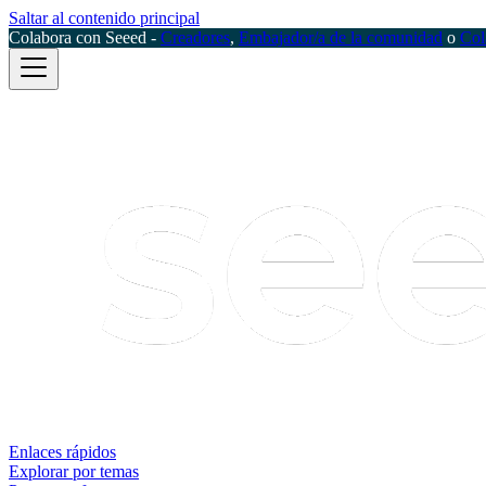
Saltar al contenido principal
Colabora con Seeed -
Creadores
,
Embajador/a de la comunidad
o
Col
Enlaces rápidos
Explorar por temas