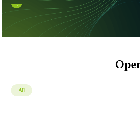
Open
All