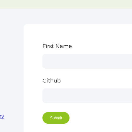
First Name
Github
ny
Submit