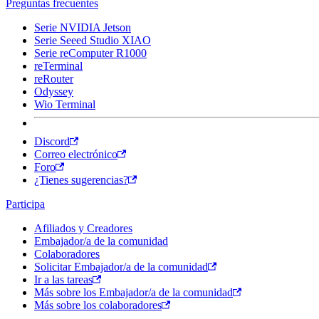
Preguntas frecuentes
Serie NVIDIA Jetson
Serie Seeed Studio XIAO
Serie reComputer R1000
reTerminal
reRouter
Odyssey
Wio Terminal
Discord
Correo electrónico
Foro
¿Tienes sugerencias?
Participa
Afiliados y Creadores
Embajador/a de la comunidad
Colaboradores
Solicitar Embajador/a de la comunidad
Ir a las tareas
Más sobre los Embajador/a de la comunidad
Más sobre los colaboradores