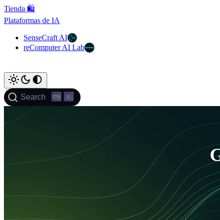
Tienda 🛍️
Plataformas de IA
SenseCraft AI
reComputer AI Lab
K
Search
G