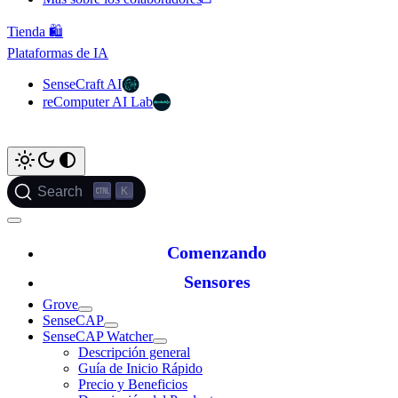
Tienda 🛍️
Plataformas de IA
SenseCraft AI
reComputer AI Lab
K
Search
Comenzando
Sensores
Grove
SenseCAP
SenseCAP Watcher
Descripción general
Guía de Inicio Rápido
Precio y Beneficios