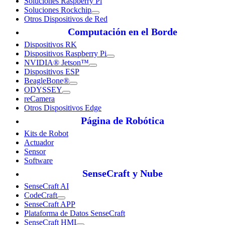
Soluciones Raspberry Pi
Soluciones Rockchip
Otros Dispositivos de Red
Computación en el Borde
Dispositivos RK
Dispositivos Raspberry Pi
NVIDIA® Jetson™
Dispositivos ESP
BeagleBone®
ODYSSEY
reCamera
Otros Dispositivos Edge
Página de Robótica
Kits de Robot
Actuador
Sensor
Software
SenseCraft y Nube
SenseCraft AI
CodeCraft
SenseCraft APP
Plataforma de Datos SenseCraft
SenseCraft HMI