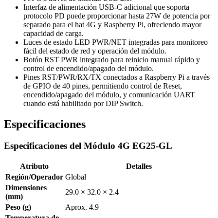
Interfaz de alimentación USB-C adicional que soporta
protocolo PD puede proporcionar hasta 27W de potencia por
separado para el hat 4G y Raspberry Pi, ofreciendo mayor
capacidad de carga.
Luces de estado LED PWR/NET integradas para monitoreo
fácil del estado de red y operación del módulo.
Botón RST PWR integrado para reinicio manual rápido y
control de encendido/apagado del módulo.
Pines RST/PWR/RX/TX conectados a Raspberry Pi a través
de GPIO de 40 pines, permitiendo control de Reset,
encendido/apagado del módulo, y comunicación UART
cuando está habilitado por DIP Switch.
Especificaciones
Especificaciones del Módulo 4G EG25-GL
Atributo
Detalles
Región/Operador
Global
Dimensiones
29.0 × 32.0 × 2.4
(mm)
Peso (g)
Aprox. 4.9
Temperatura de