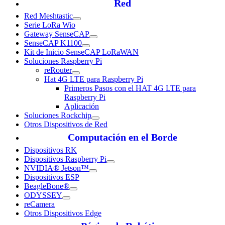
Red
Red Meshtastic
Serie LoRa Wio
Gateway SenseCAP
SenseCAP K1100
Kit de Inicio SenseCAP LoRaWAN
Soluciones Raspberry Pi
reRouter
Hat 4G LTE para Raspberry Pi
Primeros Pasos con el HAT 4G LTE para
Raspberry Pi
Aplicación
Soluciones Rockchip
Otros Dispositivos de Red
Computación en el Borde
Dispositivos RK
Dispositivos Raspberry Pi
NVIDIA® Jetson™
Dispositivos ESP
BeagleBone®
ODYSSEY
reCamera
Otros Dispositivos Edge