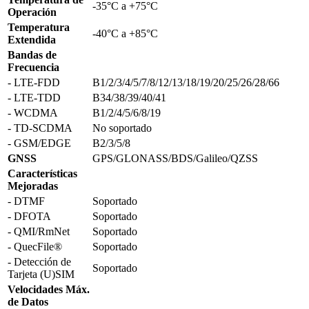
-35°C a +75°C
Operación
Temperatura
-40°C a +85°C
Extendida
Bandas de
Frecuencia
- LTE-FDD
B1/2/3/4/5/7/8/12/13/18/19/20/25/26/28/66
- LTE-TDD
B34/38/39/40/41
- WCDMA
B1/2/4/5/6/8/19
- TD-SCDMA
No soportado
- GSM/EDGE
B2/3/5/8
GNSS
GPS/GLONASS/BDS/Galileo/QZSS
Características
Mejoradas
- DTMF
Soportado
- DFOTA
Soportado
- QMI/RmNet
Soportado
- QuecFile®
Soportado
- Detección de
Soportado
Tarjeta (U)SIM
Velocidades Máx.
de Datos