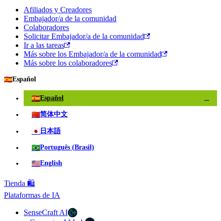
Afiliados y Creadores
Embajador/a de la comunidad
Colaboradores
Solicitar Embajador/a de la comunidad
Ir a las tareas
Más sobre los Embajador/a de la comunidad
Más sobre los colaboradores
🇪🇸
Español
🇪🇸
Español
✓
🇨🇳
简体中文
🇯🇵
日本語
🇧🇷
Português (Brasil)
🇺🇸
English
Tienda 🛍️
Plataformas de IA
SenseCraft AI