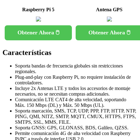
Raspberry Pi 5
Antena GPS
Obtener Ahora 🖱️
Obtener Ahora 🖱️
Características
Soporta bandas de frecuencia globales sin restricciones
regionales.
Plug-and-play con Raspberry Pi, no requiere instalación de
controladores.
Incluye 2x Antenas LTE y todos los accesorios de montaje
necesarios, no se necesitan compras adicionales.
Comunicación LTE CAT4 de alta velocidad, soportando
Máx. 150 Mbps (DL) y Máx. 50 Mbps (UL).
Soporta marcación, SMS, TCP, UDP, PPP, FTP, HTTP, NTP,
PING, QMI, NITZ, SMTP, MQTT, CMUX, HTTPS, FTPS,
SMTPS, SSL, MMS, FILE.
Soporta GNSS: GPS, GLONASS, BDS, Galileo, QZSS.
Permite comunicación 4G de alta velocidad con Raspberry
Pi/PC a través de interfaz USB 2.0.