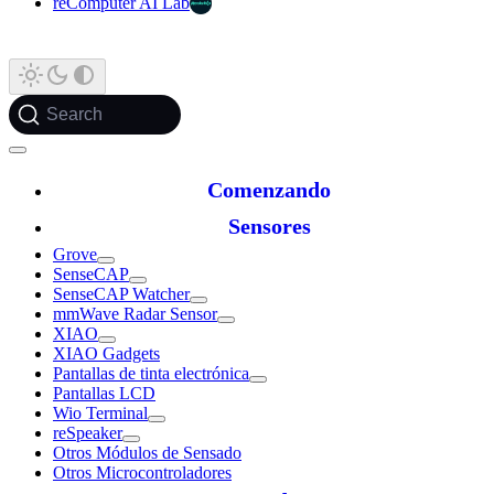
reComputer AI Lab
Search
Comenzando
Sensores
Grove
SenseCAP
SenseCAP Watcher
mmWave Radar Sensor
XIAO
XIAO Gadgets
Pantallas de tinta electrónica
Pantallas LCD
Wio Terminal
reSpeaker
Otros Módulos de Sensado
Otros Microcontroladores