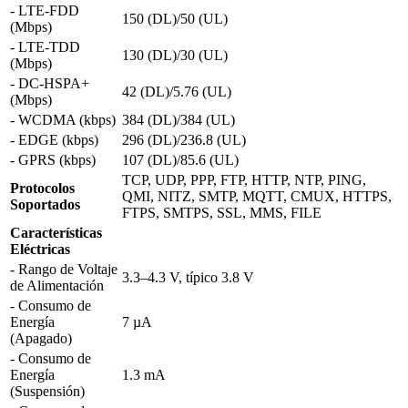
- LTE-FDD
150 (DL)/50 (UL)
(Mbps)
- LTE-TDD
130 (DL)/30 (UL)
(Mbps)
- DC-HSPA+
42 (DL)/5.76 (UL)
(Mbps)
- WCDMA (kbps)
384 (DL)/384 (UL)
- EDGE (kbps)
296 (DL)/236.8 (UL)
- GPRS (kbps)
107 (DL)/85.6 (UL)
TCP, UDP, PPP, FTP, HTTP, NTP, PING,
Protocolos
QMI, NITZ, SMTP, MQTT, CMUX, HTTPS,
Soportados
FTPS, SMTPS, SSL, MMS, FILE
Características
Eléctricas
- Rango de Voltaje
3.3–4.3 V, típico 3.8 V
de Alimentación
- Consumo de
Energía
7 µA
(Apagado)
- Consumo de
Energía
1.3 mA
(Suspensión)