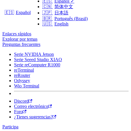
🇪🇸
Español
✓
🇨🇳
简体中文
🇪🇸
Español
🇯🇵
日本語
🇧🇷
Português (Brasil)
🇺🇸
English
Enlaces rápidos
Explorar por temas
Preguntas frecuentes
Serie NVIDIA Jetson
Serie Seeed Studio XIAO
Serie reComputer R1000
reTerminal
reRouter
Odyssey
Wio Terminal
Discord
Correo electrónico
Foro
¿Tienes sugerencias?
Participa