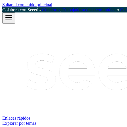
Saltar al contenido principal
Colabora con Seeed -
Creadores
,
Embajador/a de la comunidad
o
Col
Enlaces rápidos
Explorar por temas