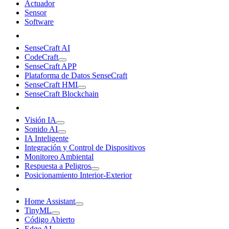
Actuador
Sensor
Software
SenseCraft AI
CodeCraft
SenseCraft APP
Plataforma de Datos SenseCraft
SenseCraft HMI
SenseCraft Blockchain
Visión IA
Sonido AI
IA Inteligente
Integración y Control de Dispositivos
Monitoreo Ambiental
Respuesta a Peligros
Posicionamiento Interior-Exterior
Home Assistant
TinyML
Código Abierto
Edge AI