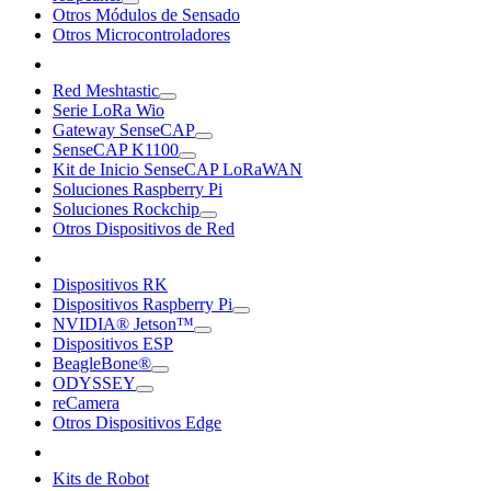
Otros Módulos de Sensado
Otros Microcontroladores
Red Meshtastic
Serie LoRa Wio
Gateway SenseCAP
SenseCAP K1100
Kit de Inicio SenseCAP LoRaWAN
Soluciones Raspberry Pi
Soluciones Rockchip
Otros Dispositivos de Red
Dispositivos RK
Dispositivos Raspberry Pi
NVIDIA® Jetson™
Dispositivos ESP
BeagleBone®
ODYSSEY
reCamera
Otros Dispositivos Edge
Kits de Robot