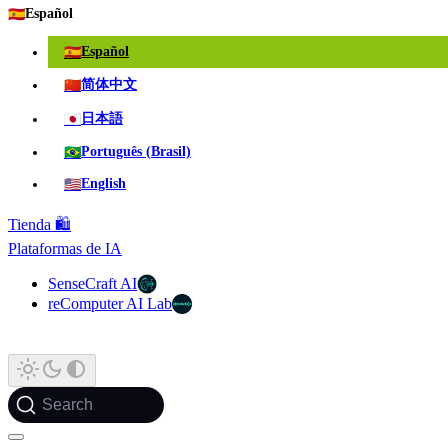
🇪🇸
Español
🇪🇸
Español
🇨🇳
简体中文
🇯🇵
日本語
🇧🇷
Português (Brasil)
🇺🇸
English
Tienda 🛍️
Plataformas de IA
SenseCraft AI
reComputer AI Lab
Search