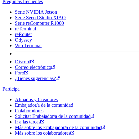
Preguntas frecuentes
Serie NVIDIA Jetson
Serie Seeed Studio XIAO
Serie reComputer R1000
reTerminal
reRouter
Odyssey
Wio Terminal
Discord
Correo electrónico
Foro
¿Tienes sugerencias?
Participa
Afiliados y Creadores
Embajador/a de la comunidad
Colaboradores
Solicitar Embajador/a de la comunidad
Ir a las tareas
Más sobre los Embajador/a de la comunidad
Más sobre los colaboradores