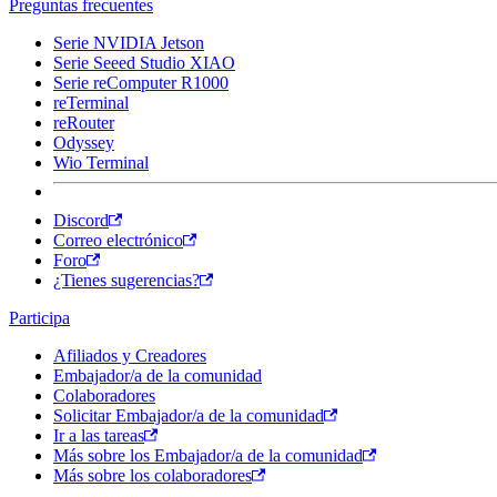
Preguntas frecuentes
Serie NVIDIA Jetson
Serie Seeed Studio XIAO
Serie reComputer R1000
reTerminal
reRouter
Odyssey
Wio Terminal
Discord
Correo electrónico
Foro
¿Tienes sugerencias?
Participa
Afiliados y Creadores
Embajador/a de la comunidad
Colaboradores
Solicitar Embajador/a de la comunidad
Ir a las tareas
Más sobre los Embajador/a de la comunidad
Más sobre los colaboradores