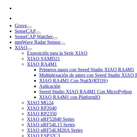
Grove
SenseCAP
SenseCAP Watcher
mmWave Radar Sensor
XIAO
Exposición para la Serie XIAO
XIAO SAMD21
XIAO RA4M1
Primeros pasos con Seeed Studio XIAO RA4M1
Multiplexación de pines con Seeed Studio XIA
XIAO RA4M1 Con NuttX(RTOS)
Aplicación
Seeed Studio XIAO RA4M1 Con MicroPython
XIAO RA4M1 con PlatformIO
XIAO MG24
XIAO RP2040
XIAO RP2350
XIAO nRF52840 Series
XIAO nRF54L15 Series
XIAO nRF54LM20A Series
XIAO ESP32C3