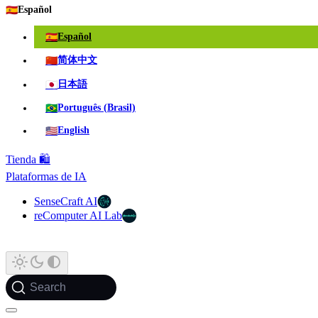
🇪🇸
Español
🇪🇸
Español
🇨🇳
简体中文
🇯🇵
日本語
🇧🇷
Português (Brasil)
🇺🇸
English
Tienda 🛍️
Plataformas de IA
SenseCraft AI
reComputer AI Lab
Search