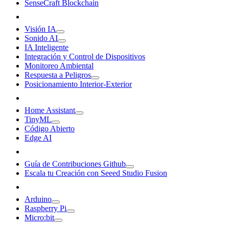
SenseCraft Blockchain
Visión IA
Sonido AI
IA Inteligente
Integración y Control de Dispositivos
Monitoreo Ambiental
Respuesta a Peligros
Posicionamiento Interior-Exterior
Home Assistant
TinyML
Código Abierto
Edge AI
Guía de Contribuciones Github
Escala tu Creación con Seeed Studio Fusion
Arduino
Raspberry Pi
Micro:bit