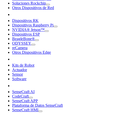
Soluciones Rockchip
Otros Dispositivos de Red
Dispositivos RK
Dispositivos Raspberry Pi
NVIDIA® Jetson™
Dispositivos ESP
BeagleBone®
ODYSSEY
reCamera
Otros Dispositivos Edge
Kits de Robot
Actuador
Sensor
Software
SenseCraft AI
CodeCraft
SenseCraft APP
Plataforma de Datos SenseCraft
SenseCraft HMI