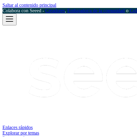
Saltar al contenido principal
Colabora con Seeed -
Creadores
,
Embajador/a de la comunidad
o
Col
Enlaces rápidos
Explorar por temas