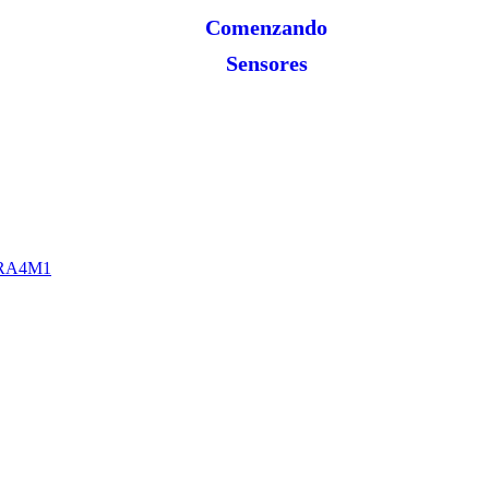
Comenzando
Sensores
O RA4M1