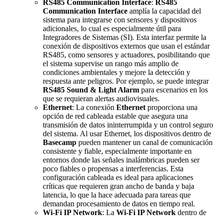
RS485 Communication Interface
:
RS485
Communication Interface
amplía la capacidad del
sistema para integrarse con sensores y dispositivos
adicionales, lo cual es especialmente útil para
Integradores de Sistemas (SI). Esta interfaz permite la
conexión de dispositivos externos que usan el estándar
RS485, como sensores y actuadores, posibilitando que
el sistema supervise un rango más amplio de
condiciones ambientales y mejore la detección y
respuesta ante peligros. Por ejemplo, se puede integrar
RS485 Sound & Light Alarm
para escenarios en los
que se requieran alertas audiovisuales.
Ethernet
: La conexión
Ethernet
proporciona una
opción de red cableada estable que asegura una
transmisión de datos ininterrumpida y un control seguro
del sistema. Al usar Ethernet, los dispositivos dentro de
Basecamp
pueden mantener un canal de comunicación
consistente y fiable, especialmente importante en
entornos donde las señales inalámbricas pueden ser
poco fiables o propensas a interferencias. Esta
configuración cableada es ideal para aplicaciones
críticas que requieren gran ancho de banda y baja
latencia, lo que la hace adecuada para tareas que
demandan procesamiento de datos en tiempo real.
Wi-Fi IP Network
: La
Wi-Fi IP Network
dentro de