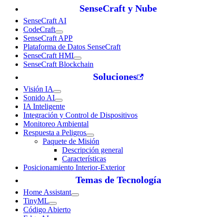
SenseCraft y Nube
SenseCraft AI
CodeCraft
SenseCraft APP
Plataforma de Datos SenseCraft
SenseCraft HMI
SenseCraft Blockchain
Soluciones
Visión IA
Sonido AI
IA Inteligente
Integración y Control de Dispositivos
Monitoreo Ambiental
Respuesta a Peligros
Paquete de Misión
Descripción general
Características
Posicionamiento Interior-Exterior
Temas de Tecnología
Home Assistant
TinyML
Código Abierto