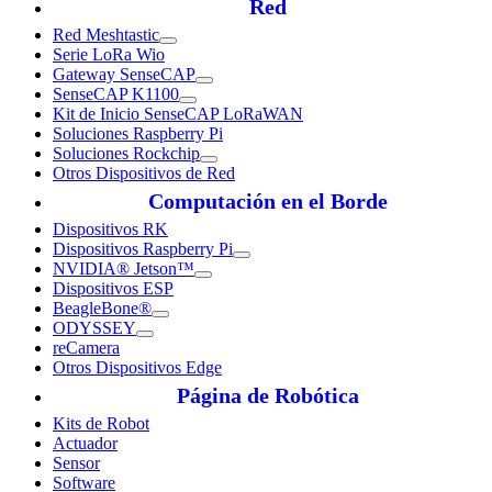
Red
Red Meshtastic
Serie LoRa Wio
Gateway SenseCAP
SenseCAP K1100
Kit de Inicio SenseCAP LoRaWAN
Soluciones Raspberry Pi
Soluciones Rockchip
Otros Dispositivos de Red
Computación en el Borde
Dispositivos RK
Dispositivos Raspberry Pi
NVIDIA® Jetson™
Dispositivos ESP
BeagleBone®
ODYSSEY
reCamera
Otros Dispositivos Edge
Página de Robótica
Kits de Robot
Actuador
Sensor
Software