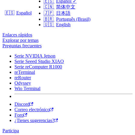
🇪🇸
Español
✓
🇨🇳
简体中文
🇪🇸
Español
🇯🇵
日本語
🇧🇷
Português (Brasil)
🇺🇸
English
Enlaces rápidos
Explorar por temas
Preguntas frecuentes
Serie NVIDIA Jetson
Serie Seeed Studio XIAO
Serie reComputer R1000
reTerminal
reRouter
Odyssey
Wio Terminal
Discord
Correo electrónico
Foro
¿Tienes sugerencias?
Participa