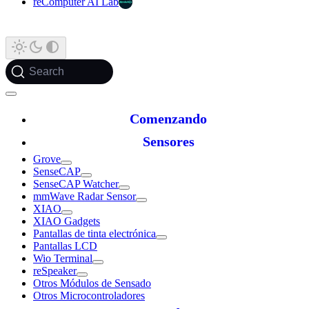
reComputer AI Lab
Search
Comenzando
Sensores
Grove
SenseCAP
SenseCAP Watcher
mmWave Radar Sensor
XIAO
XIAO Gadgets
Pantallas de tinta electrónica
Pantallas LCD
Wio Terminal
reSpeaker
Otros Módulos de Sensado
Otros Microcontroladores