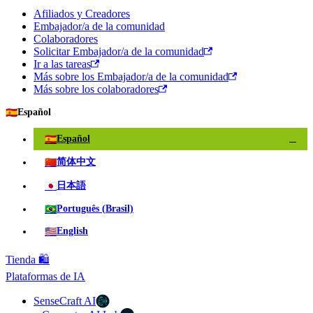
Afiliados y Creadores
Embajador/a de la comunidad
Colaboradores
Solicitar Embajador/a de la comunidad
Ir a las tareas
Más sobre los Embajador/a de la comunidad
Más sobre los colaboradores
🇪🇸
Español
🇪🇸
Español
✓
🇨🇳
简体中文
🇯🇵
日本語
🇧🇷
Português (Brasil)
🇺🇸
English
Tienda 🛍️
Plataformas de IA
SenseCraft AI