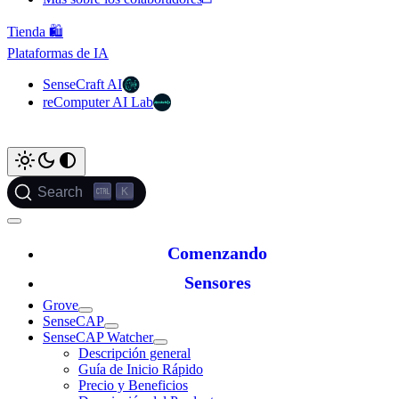
Tienda 🛍️
Plataformas de IA
SenseCraft AI
reComputer AI Lab
K
Search
Comenzando
Sensores
Grove
SenseCAP
SenseCAP Watcher
Descripción general
Guía de Inicio Rápido
Precio y Beneficios