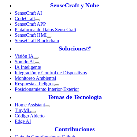
SenseCraft y Nube
SenseCraft AI
CodeCraft
SenseCraft APP
Plataforma de Datos SenseCraft
SenseCraft HMI
SenseCraft Blockchain
Soluciones
Visión IA
Sonido AI
IA Inteligente
Integración y Control de Dispositivos
Monitoreo Ambiental
Respuesta a Peligros
Posicionamiento Interior-Exterior
Temas de Tecnología
Home Assistant
TinyML
Código Abierto
Edge AI
Contribuciones
Guía de Contribuciones Github