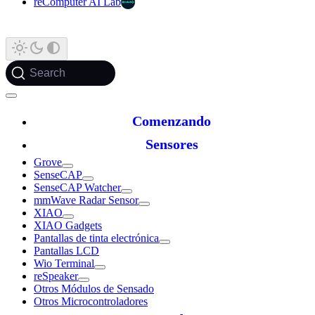
reComputer AI Lab
Search
Comenzando
Sensores
Grove
SenseCAP
SenseCAP Watcher
mmWave Radar Sensor
XIAO
XIAO Gadgets
Pantallas de tinta electrónica
Pantallas LCD
Wio Terminal
reSpeaker
Otros Módulos de Sensado
Otros Microcontroladores