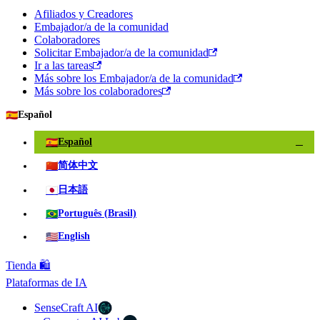
Afiliados y Creadores
Embajador/a de la comunidad
Colaboradores
Solicitar Embajador/a de la comunidad
Ir a las tareas
Más sobre los Embajador/a de la comunidad
Más sobre los colaboradores
🇪🇸
Español
🇪🇸
Español
✓
🇨🇳
简体中文
🇯🇵
日本語
🇧🇷
Português (Brasil)
🇺🇸
English
Tienda 🛍️
Plataformas de IA
SenseCraft AI