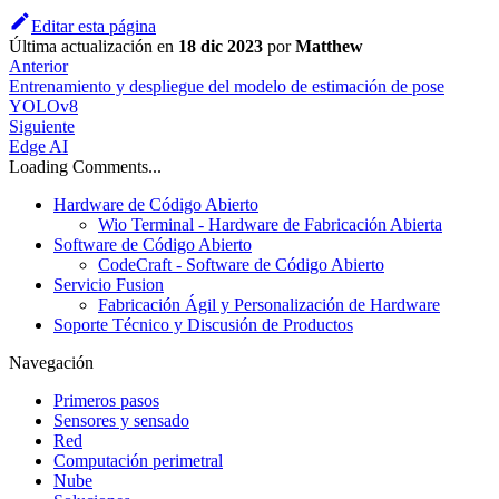
Editar esta página
Última actualización
en
18 dic 2023
por
Matthew
Anterior
Entrenamiento y despliegue del modelo de estimación de pose
YOLOv8
Siguiente
Edge AI
Loading Comments...
Hardware de Código Abierto
Wio Terminal - Hardware de Fabricación Abierta
Software de Código Abierto
CodeCraft - Software de Código Abierto
Servicio Fusion
Fabricación Ágil y Personalización de Hardware
Soporte Técnico y Discusión de Productos
Navegación
Primeros pasos
Sensores y sensado
Red
Computación perimetral
Nube