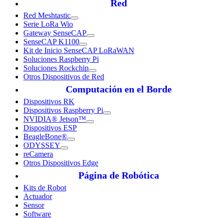
Red
Red Meshtastic
Serie LoRa Wio
Gateway SenseCAP
SenseCAP K1100
Kit de Inicio SenseCAP LoRaWAN
Soluciones Raspberry Pi
Soluciones Rockchip
Otros Dispositivos de Red
Computación en el Borde
Dispositivos RK
Dispositivos Raspberry Pi
NVIDIA® Jetson™
Dispositivos ESP
BeagleBone®
ODYSSEY
reCamera
Otros Dispositivos Edge
Página de Robótica
Kits de Robot
Actuador
Sensor
Software