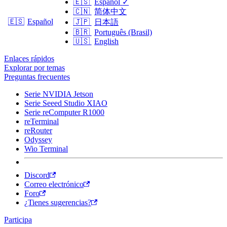
🇪🇸
Español
✓
🇨🇳
简体中文
🇪🇸
Español
🇯🇵
日本語
🇧🇷
Português (Brasil)
🇺🇸
English
Enlaces rápidos
Explorar por temas
Preguntas frecuentes
Serie NVIDIA Jetson
Serie Seeed Studio XIAO
Serie reComputer R1000
reTerminal
reRouter
Odyssey
Wio Terminal
Discord
Correo electrónico
Foro
¿Tienes sugerencias?
Participa