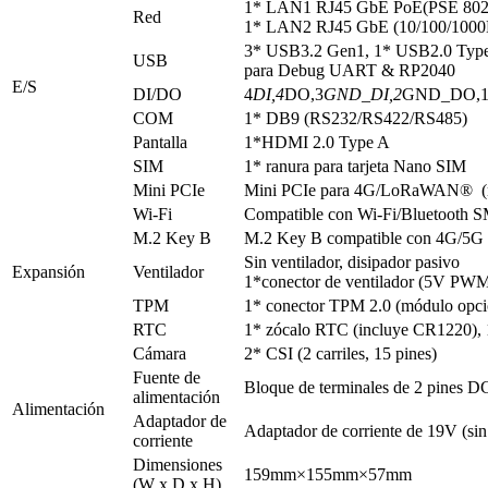
1* LAN1 RJ45 GbE PoE(PSE 802.
Red
1* LAN2 RJ45 GbE (10/100/100
3* USB3.2 Gen1, 1* USB2.0 Type 
USB
para Debug UART & RP2040
E/S
DI/DO
4
DI,4
DO,3
GND_DI,2
GND_DO,
COM
1* DB9 (RS232/RS422/RS485)
Pantalla
1*HDMI 2.0 Type A
SIM
1* ranura para tarjeta Nano SIM
Mini PCIe
Mini PCIe para 4G/LoRaWAN® (m
Wi-Fi
Compatible con Wi-Fi/Bluetooth 
M.2 Key B
M.2 Key B compatible con 4G/5G 
Sin ventilador, disipador pasivo
Expansión
Ventilador
1*conector de ventilador (5V PW
TPM
1* conector TPM 2.0 (módulo opci
RTC
1* zócalo RTC (incluye CR1220), 
Cámara
2* CSI (2 carriles, 15 pines)
Fuente de
Bloque de terminales de 2 pines 
alimentación
Alimentación
Adaptador de
Adaptador de corriente de 19V (sin
corriente
Dimensiones
159mm×155mm×57mm
(W x D x H)