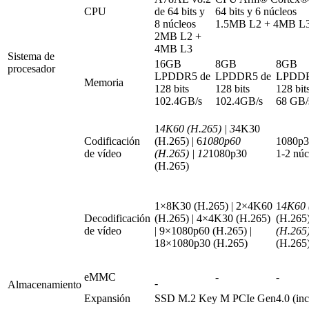
CPU
de 64 bits y
64 bits y 6 núcleos
8 núcleos
1.5MB L2 + 4MB L
2MB L2 +
4MB L3
Sistema de
16GB
8GB
8GB
procesador
LPDDR5 de
LPDDR5 de
LPDDR
Memoria
128 bits
128 bits
128 bit
102.4GB/s
102.4GB/s
68 GB/
1
4K60 (H.265) | 3
4K30
Codificación
(H.265) | 6
1080p60
1080p3
de vídeo
(H.265) | 12
1080p30
1-2 nú
(H.265)
1×8K30 (H.265) | 2×4K60
1
4K60 
Decodificación
(H.265) | 4×4K30 (H.265)
(H.265)
de vídeo
| 9×1080p60 (H.265) |
(H.265)
18×1080p30 (H.265)
(H.265
eMMC
-
-
-
Almacenamiento
Expansión
SSD M.2 Key M PCIe Gen4.0 (in