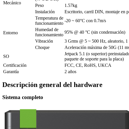
Mecánico
Peso
1.57kg
Instalación
Escritorio, carril DIN, montaje en
Temperatura de
-20 ~ 60°C con 0.7m/s
funcionamiento
Humedad de
95% @ 40 °C (sin condensación)
Entorno
funcionamiento
Vibración
3 Grms @ 5 ~ 500 Hz, aleatorio, 1 
Choque
Aceleración máxima de 50G (11 m
Jetpack 5.1 (o superior) preinstala
SO
paquete de soporte para la placa)
Certificación
FCC, CE, RoHS, UKCA
Garantía
2 años
Descripción general del hardware
Sistema completo