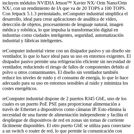
incluyen módulos NVIDIA Jetson™ Xavier NX/ Orin Nano/Orin
NX/, con un rendimiento de IA que va de 20 TOPS a 100 TOPS.
Con Jetpack 5.1.3 preinstalado, reComputer industrial simplifica el
desarrollo, ideal para crear aplicaciones de analítica de vídeo,
detección de objetos, procesamiento de lenguaje natural, imagen
médica y robótica, lo que impulsa la transformación digital en
industrias como ciudades inteligentes, seguridad, automatización
industrial y fábricas inteligentes.
reComputer industrial viene con un disipador pasivo y un diseño sin
ventilador, lo que lo hace ideal para su uso en entornos exigentes. El
disipador pasivo permite una refrigeración eficiente sin necesidad de
ventilador, reduciendo el riesgo de fallos de componentes debido al
polvo u otros contaminantes. El diseño sin ventilador también
reduce los niveles de ruido y el consumo de energía, lo que lo hace
adecuado para su uso en entornos sensibles al ruido y minimiza los
costes energéticos.
reComputer industrial dispone de 2 puertos RJ45 GbE, uno de los
cuales es un puerto PoE PSE para proporcionar alimentación a
través de Ethernet a dispositivos como cámaras IP. Esto elimina la
necesidad de una fuente de alimentación independiente y facilita el
despliegue de dispositivos de red en zonas sin tomas de corriente
fácilmente disponibles. El otro puerto GbE se utiliza para conectarse
a un switch o router de red, lo que permite la comunicación con