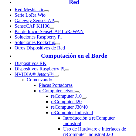
Red
Red Meshtastic
Serie LoRa Wio
Gateway SenseCAP
SenseCAP K1100
Kit de Inicio SenseCAP LoRaWAN
Soluciones Raspberry Pi
Soluciones Rockchip
Otros Dispositivos de Red
Computación en el Borde
Dispositivos RK
Dispositivos Raspberry Pi
NVIDIA® Jetson™
Comenzando
Placas Portadoras
reComputer Jetson
reComputer J10
reComputer J20
reComputer J30/40
reComputer Industrial
Introducción a reComputer
Industrial
Uso de Hardware e Interfaces de
reComputer Industrial J20