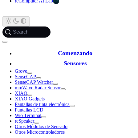
reComputer AI Lab
Search
Comenzando
Sensores
Grove
SenseCAP
SenseCAP Watcher
mmWave Radar Sensor
XIAO
XIAO Gadgets
Pantallas de tinta electrónica
Pantallas LCD
Wio Terminal
reSpeaker
Otros Módulos de Sensado
Otros Microcontroladores