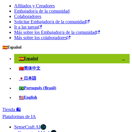
Afiliados y Creadores
Embajador/a de la comunidad
Colaboradores
Solicitar Embajador/a de la comunidad
Ir a las tareas
Más sobre los Embajador/a de la comunidad
Más sobre los colaboradores
🇪🇸
Español
🇪🇸
Español
✓
🇨🇳
简体中文
🇯🇵
日本語
🇧🇷
Português (Brasil)
🇺🇸
English
Tienda 🛍️
Plataformas de IA
SenseCraft AI