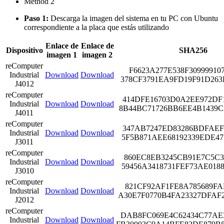
Method 2
Paso 1:
Descarga la imagen del sistema en tu PC con Ubuntu
correspondiente a la placa que estás utilizando
Enlace de
Enlace de
Dispositivo
SHA256
imagen 1
imagen 2
reComputer
F6623A277E538F30999910
Industrial
Download
Download
378CF3791EA9FD19F91D263
J4012
reComputer
414DFE16703D0A2EE972DF
Industrial
Download
Download
8B44BC71726BB6EE4B1439C
J4011
reComputer
347AB7247ED83286BDFAEF
Industrial
Download
Download
5F5B871AEE68192339EDE47
J3011
reComputer
860EC8EB3245CB91E7C5C3
Industrial
Download
Download
59456A3418731FEF73AE018
J3010
reComputer
821CF92AF1FE8A785689FA
Industrial
Download
Download
A30E7F0770B4FA23327DFAF
J2012
reComputer
DAB8FC069E4C62434C77AE
Industrial
Download
Download