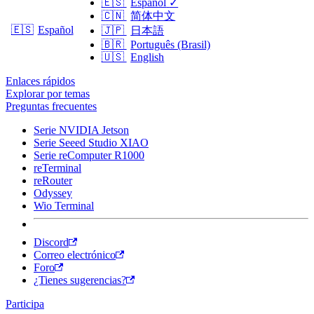
🇪🇸
Español
✓
🇨🇳
简体中文
🇪🇸
Español
🇯🇵
日本語
🇧🇷
Português (Brasil)
🇺🇸
English
Enlaces rápidos
Explorar por temas
Preguntas frecuentes
Serie NVIDIA Jetson
Serie Seeed Studio XIAO
Serie reComputer R1000
reTerminal
reRouter
Odyssey
Wio Terminal
Discord
Correo electrónico
Foro
¿Tienes sugerencias?
Participa