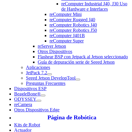
reComputer Industrial J40, J30 Uso
de Hardware e Interfaces
reComputer Mini
reComputer Rugged J40
reComputer Robotics J40
reComputer Robotics J50
reComputer J401B
reComputer Super
reServer Jetson
Otros Dispositivos
Flashear BSP con Jetpack al Jetson seleccionado
Guía de depuración serie de Seeed Jetson
Aplicaciones
JetPack 7.2
Seeed Jetson DevelopTool
Preguntas Frecuentes
Dispositivos ESP
BeagleBone®
ODYSSEY
reCamera
Otros Dispositivos Edge
Página de Robótica
Kits de Robot
Actuador