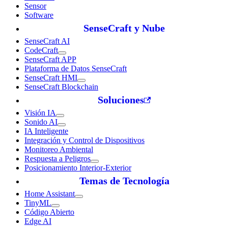
Sensor
Software
SenseCraft y Nube
SenseCraft AI
CodeCraft
SenseCraft APP
Plataforma de Datos SenseCraft
SenseCraft HMI
SenseCraft Blockchain
Soluciones
Visión IA
Sonido AI
IA Inteligente
Integración y Control de Dispositivos
Monitoreo Ambiental
Respuesta a Peligros
Posicionamiento Interior-Exterior
Temas de Tecnología
Home Assistant
TinyML
Código Abierto
Edge AI