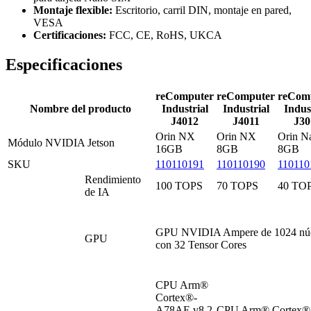
Montaje flexible:
Escritorio, carril DIN, montaje en pared,
VESA
Certificaciones:
FCC, CE, RoHS, UKCA
Especificaciones
reComputer
reComputer
reCom
Nombre del producto
Industrial
Industrial
Indus
J4012
J4011
J30
Orin NX
Orin NX
Orin N
Módulo NVIDIA Jetson
16GB
8GB
8GB
SKU
110110191
110110190
110110
Rendimiento
100 TOPS
70 TOPS
40 TO
de IA
GPU NVIDIA Ampere de 1024 nú
GPU
con 32 Tensor Cores
CPU Arm®
Cortex®-
A78AE v8.2
CPU Arm® Cortex®