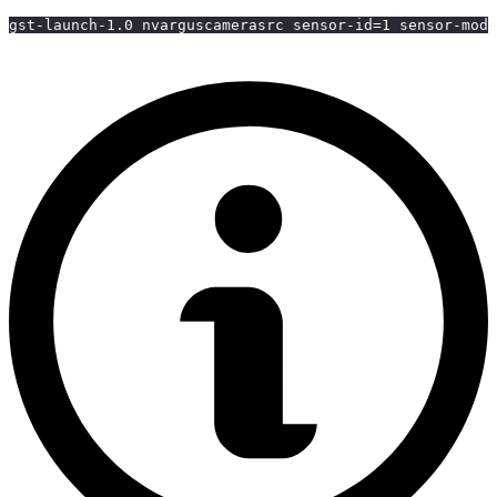
gst-launch-1.0 nvarguscamerasrc sensor-id
=
1
 sensor-mode