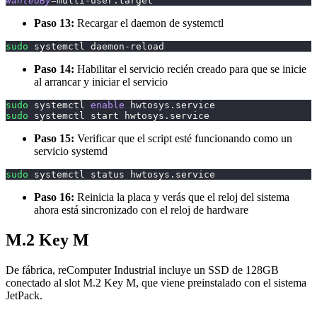
WantedBy
=
multi-user.target
Paso 13:
Recargar el daemon de systemctl
sudo
 systemctl daemon-reload 
Paso 14:
Habilitar el servicio recién creado para que se inicie
al arrancar y iniciar el servicio
sudo
 systemctl 
enable
 hwtosys.service
sudo
 systemctl start hwtosys.service
Paso 15:
Verificar que el script esté funcionando como un
servicio systemd
sudo
 systemctl status hwtosys.service
Paso 16:
Reinicia la placa y verás que el reloj del sistema
ahora está sincronizado con el reloj de hardware
M.2 Key M
De fábrica, reComputer Industrial incluye un SSD de 128GB
conectado al slot M.2 Key M, que viene preinstalado con el sistema
JetPack.