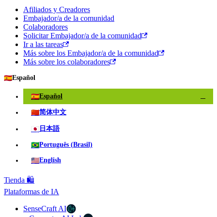
Afiliados y Creadores
Embajador/a de la comunidad
Colaboradores
Solicitar Embajador/a de la comunidad
Ir a las tareas
Más sobre los Embajador/a de la comunidad
Más sobre los colaboradores
🇪🇸
Español
🇪🇸
Español
✓
🇨🇳
简体中文
🇯🇵
日本語
🇧🇷
Português (Brasil)
🇺🇸
English
Tienda 🛍️
Plataformas de IA
SenseCraft AI