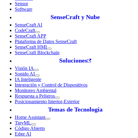
Sensor
Software
SenseCraft y Nube
SenseCraft AI
CodeCraft
SenseCraft APP
Plataforma de Datos SenseCraft
SenseCraft HMI
SenseCraft Blockchain
Soluciones
Visión IA
Sonido AI
IA Inteligente
Integración y Control de Dispositivos
Monitoreo Ambiental
Respuesta a Peligros
Posicionamiento Interior-Exterior
Temas de Tecnología
Home Assistant
TinyML
Código Abierto
Edge AI