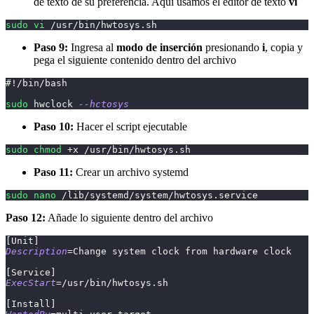
de texto de su preferencia. Aquí usamos el editor de texto
vi
sudo
vi
 /usr/bin/hwtosys.sh 
Paso 9:
Ingresa al
modo de inserción
presionando
i
, copia y
pega el siguiente contenido dentro del archivo
#!/bin/bash
sudo
 hwclock 
--hctosys
Paso 10:
Hacer el script ejecutable
sudo
chmod
 +x /usr/bin/hwtosys.sh 
Paso 11:
Crear un archivo systemd
sudo
nano
 /lib/systemd/system/hwtosys.service 
Paso 12:
Añade lo siguiente dentro del archivo
[
Unit
]
Description
=
Change system clock from hardware clock
[
Service
]
ExecStart
=
/usr/bin/hwtosys.sh
[
Install
]