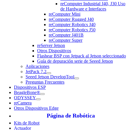
reComputer Industrial J40, J30 Uso
de Hardware e Interfaces
reComputer Mini
reComputer Rugged J40
reComputer Robotics J40
reComputer Robotics J50
reComputer J401B
reComputer Super
reServer Jetson
Otros Dispositivos
Flashear BSP con Jetpack al Jetson seleccionado
Guía de depuración serie de Seeed Jetson
Aplicaciones
JetPack 7.2
Seeed Jetson DevelopTool
Preguntas Frecuentes
Dispositivos ESP
BeagleBone®
ODYSSEY
reCamera
Otros Dispositivos Edge
Página de Robótica
Kits de Robot
Actuador