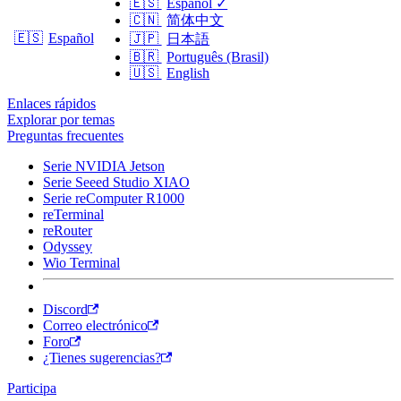
🇪🇸
Español
✓
🇨🇳
简体中文
🇪🇸
Español
🇯🇵
日本語
🇧🇷
Português (Brasil)
🇺🇸
English
Enlaces rápidos
Explorar por temas
Preguntas frecuentes
Serie NVIDIA Jetson
Serie Seeed Studio XIAO
Serie reComputer R1000
reTerminal
reRouter
Odyssey
Wio Terminal
Discord
Correo electrónico
Foro
¿Tienes sugerencias?
Participa