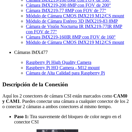
Cámara IMX219-200 8MP con FOV de 200°
Cámara IMX219-77 8MP con FOV de 77°
Módulo de Cámara CMOS IMX219 M12/CS mount
Módulo de Cámara Estéreo 3D IMX219-83 8MP
Cámara de Visión Nocturna IR IMX219-77IR 8MP
con FOV de 77°
Cámara IMX219-160IR 8MP con FOV de 160°
Módulo de Cámara CMOS IMX219 M12/CS mount
Cámaras IMX477
Raspberry Pi High Quality Camera
Raspberry Pi HQ Camera - M12 mount
Cámara de Alta Calidad para Raspberry Pi
Descripción de la Conexión
Aquí los 2 conectores de cámara CSI están marcados como
CAM0
y CAM1
. Puedes conectar una cámara a cualquier conector de los 2
o conectar 2 cámaras a ambos conectores al mismo tiempo.
Paso 1:
Tira suavemente del bloqueo de color negro en el
conector CSI