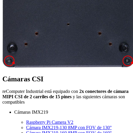
Cámaras CSI
reComputer Industrial está equipado con
2x conectores de cámara
MIPI CSI de 2 carriles de 15 pines
y las siguientes cámaras son
compatibles
Cámaras IMX219
Raspberry Pi Camera V2
Cámara IMX219-130 8MP con FOV de 130°
Cámara IMX219-160 8MP con FOV de 160°