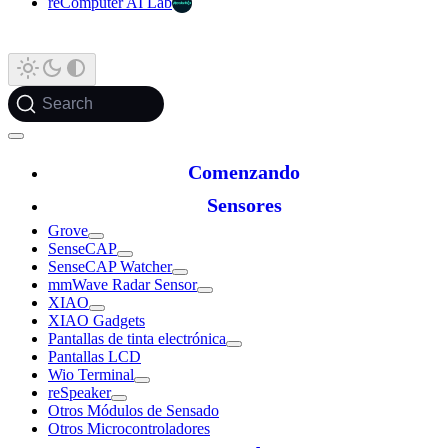
reComputer AI Lab
Search
Comenzando
Sensores
Grove
SenseCAP
SenseCAP Watcher
mmWave Radar Sensor
XIAO
XIAO Gadgets
Pantallas de tinta electrónica
Pantallas LCD
Wio Terminal
reSpeaker
Otros Módulos de Sensado
Otros Microcontroladores