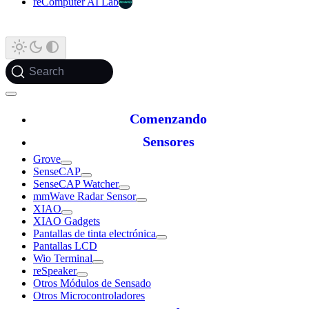
reComputer AI Lab
Search
Comenzando
Sensores
Grove
SenseCAP
SenseCAP Watcher
mmWave Radar Sensor
XIAO
XIAO Gadgets
Pantallas de tinta electrónica
Pantallas LCD
Wio Terminal
reSpeaker
Otros Módulos de Sensado
Otros Microcontroladores