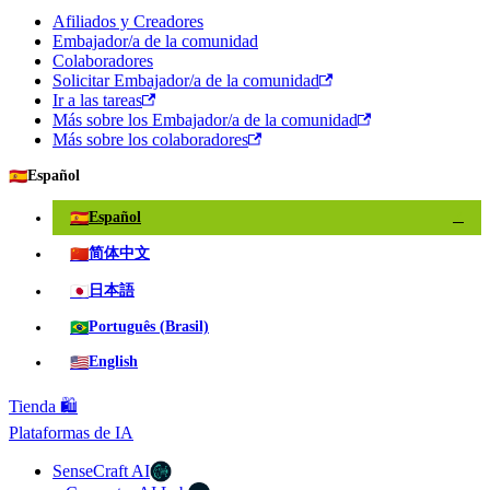
Afiliados y Creadores
Embajador/a de la comunidad
Colaboradores
Solicitar Embajador/a de la comunidad
Ir a las tareas
Más sobre los Embajador/a de la comunidad
Más sobre los colaboradores
🇪🇸
Español
🇪🇸
Español
✓
🇨🇳
简体中文
🇯🇵
日本語
🇧🇷
Português (Brasil)
🇺🇸
English
Tienda 🛍️
Plataformas de IA
SenseCraft AI