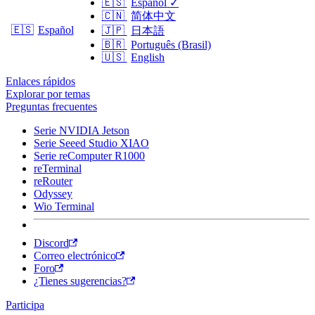
🇪🇸
Español
✓
🇨🇳
简体中文
🇪🇸
Español
🇯🇵
日本語
🇧🇷
Português (Brasil)
🇺🇸
English
Enlaces rápidos
Explorar por temas
Preguntas frecuentes
Serie NVIDIA Jetson
Serie Seeed Studio XIAO
Serie reComputer R1000
reTerminal
reRouter
Odyssey
Wio Terminal
Discord
Correo electrónico
Foro
¿Tienes sugerencias?
Participa