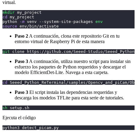
virtual.
mkdir
 my_project
cd
 my_project
python 
-m
 venv --system-site-packages 
env
source
 env/bin/activate
Paso 2
A continuación, clona este repositorio Git en tu
entorno virtual de Raspberry Pi de esta manera
git
 clone https://github.com/Seeed-Studio/Seeed_Python_
Paso 3
A continuación, utiliza nuestro script para instalar sin
esfuerzo los paquetes de Python requeridos y descargar el
modelo EfficientDet-Lite. Navega a esta carpeta.
cd
 Seeed_Python_ReTerminal/samples/Opencv_and_piCam/Obj
Paso 3
El script instala las dependencias requeridas y
descarga los modelos TFLite para esta serie de tutoriales.
sh
 setup.sh
Ejecuta el código
python3 detect_picam.py