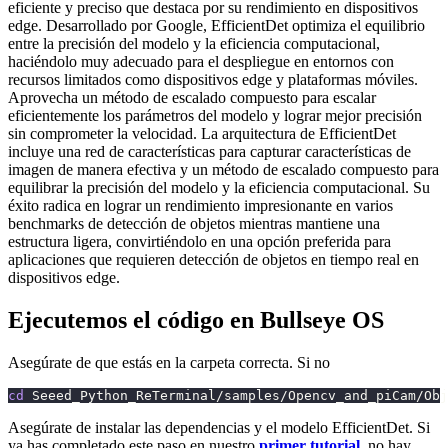
eficiente y preciso que destaca por su rendimiento en dispositivos
edge. Desarrollado por Google, EfficientDet optimiza el equilibrio
entre la precisión del modelo y la eficiencia computacional,
haciéndolo muy adecuado para el despliegue en entornos con
recursos limitados como dispositivos edge y plataformas móviles.
Aprovecha un método de escalado compuesto para escalar
eficientemente los parámetros del modelo y lograr mejor precisión
sin comprometer la velocidad. La arquitectura de EfficientDet
incluye una red de características para capturar características de
imagen de manera efectiva y un método de escalado compuesto para
equilibrar la precisión del modelo y la eficiencia computacional. Su
éxito radica en lograr un rendimiento impresionante en varios
benchmarks de detección de objetos mientras mantiene una
estructura ligera, convirtiéndolo en una opción preferida para
aplicaciones que requieren detección de objetos en tiempo real en
dispositivos edge.
Ejecutemos el código en Bullseye OS
Asegúrate de que estás en la carpeta correcta. Si no
cd
 Seeed_Python_ReTerminal/samples/Opencv_and_piCam/Obj
Asegúrate de instalar las dependencias y el modelo EfficientDet. Si
ya has completado este paso en nuestro
primer tutorial
, no hay