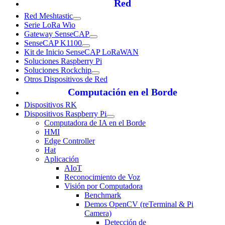
Red
Red Meshtastic
Serie LoRa Wio
Gateway SenseCAP
SenseCAP K1100
Kit de Inicio SenseCAP LoRaWAN
Soluciones Raspberry Pi
Soluciones Rockchip
Otros Dispositivos de Red
Computación en el Borde
Dispositivos RK
Dispositivos Raspberry Pi
Computadora de IA en el Borde
HMI
Edge Controller
Hat
Aplicación
AIoT
Reconocimiento de Voz
Visión por Computadora
Benchmark
Demos OpenCV (reTerminal & Pi
Camera)
Detección de