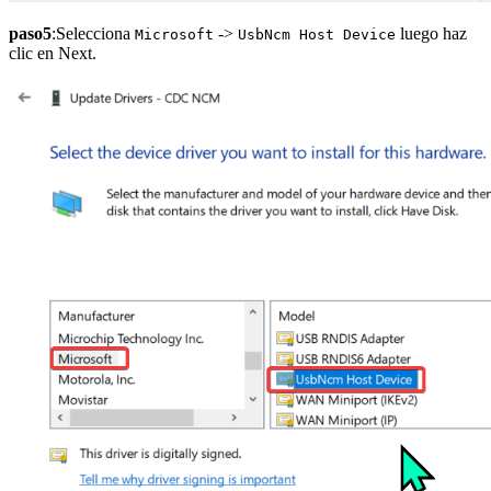
paso5
:Selecciona
->
luego haz
Microsoft
UsbNcm Host Device
clic en Next.