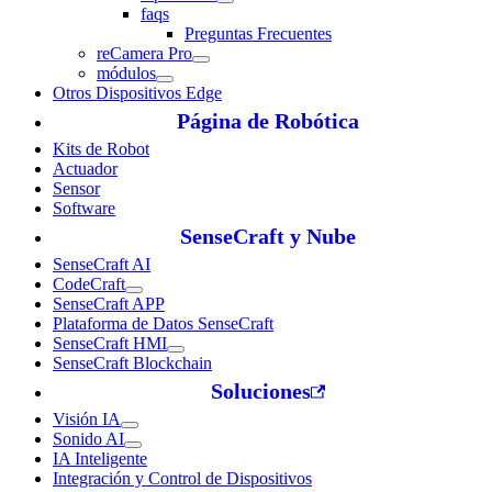
faqs
Preguntas Frecuentes
reCamera Pro
módulos
Otros Dispositivos Edge
Página de Robótica
Kits de Robot
Actuador
Sensor
Software
SenseCraft y Nube
SenseCraft AI
CodeCraft
SenseCraft APP
Plataforma de Datos SenseCraft
SenseCraft HMI
SenseCraft Blockchain
Soluciones
Visión IA
Sonido AI
IA Inteligente
Integración y Control de Dispositivos