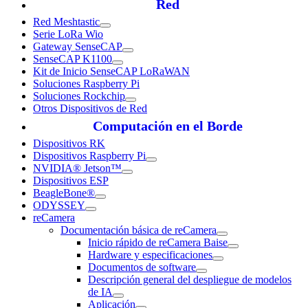
Red
Red Meshtastic
Serie LoRa Wio
Gateway SenseCAP
SenseCAP K1100
Kit de Inicio SenseCAP LoRaWAN
Soluciones Raspberry Pi
Soluciones Rockchip
Otros Dispositivos de Red
Computación en el Borde
Dispositivos RK
Dispositivos Raspberry Pi
NVIDIA® Jetson™
Dispositivos ESP
BeagleBone®
ODYSSEY
reCamera
Documentación básica de reCamera
Inicio rápido de reCamera Baise
Hardware y especificaciones
Documentos de software
Descripción general del despliegue de modelos
de IA
Aplicación