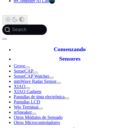
reComputer AI Lab
Search
Comenzando
Sensores
Grove
SenseCAP
SenseCAP Watcher
mmWave Radar Sensor
XIAO
XIAO Gadgets
Pantallas de tinta electrónica
Pantallas LCD
Wio Terminal
reSpeaker
Otros Módulos de Sensado
Otros Microcontroladores