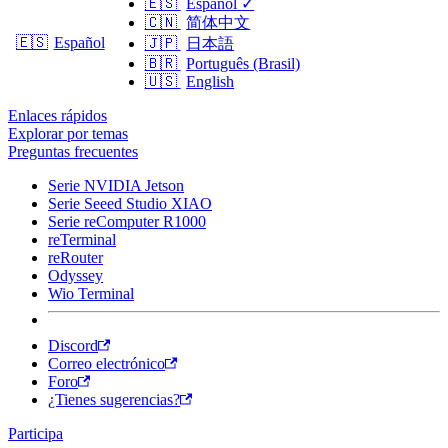
🇪🇸
Español
✓
🇨🇳
简体中文
🇪🇸
Español
🇯🇵
日本語
🇧🇷
Português (Brasil)
🇺🇸
English
Enlaces rápidos
Explorar por temas
Preguntas frecuentes
Serie NVIDIA Jetson
Serie Seeed Studio XIAO
Serie reComputer R1000
reTerminal
reRouter
Odyssey
Wio Terminal
Discord
Correo electrónico
Foro
¿Tienes sugerencias?
Participa