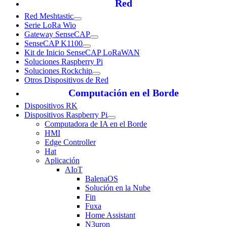
Red
Red Meshtastic
Serie LoRa Wio
Gateway SenseCAP
SenseCAP K1100
Kit de Inicio SenseCAP LoRaWAN
Soluciones Raspberry Pi
Soluciones Rockchip
Otros Dispositivos de Red
Computación en el Borde
Dispositivos RK
Dispositivos Raspberry Pi
Computadora de IA en el Borde
HMI
Edge Controller
Hat
Aplicación
AIoT
BalenaOS
Solución en la Nube
Fin
Fuxa
Home Assistant
N3uron