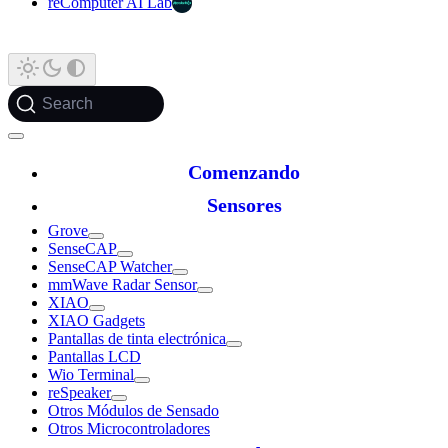
reComputer AI Lab
Search
Comenzando
Sensores
Grove
SenseCAP
SenseCAP Watcher
mmWave Radar Sensor
XIAO
XIAO Gadgets
Pantallas de tinta electrónica
Pantallas LCD
Wio Terminal
reSpeaker
Otros Módulos de Sensado
Otros Microcontroladores