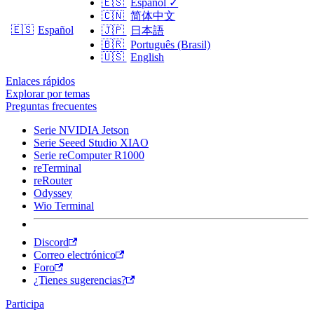
🇪🇸
Español
✓
🇨🇳
简体中文
🇪🇸
Español
🇯🇵
日本語
🇧🇷
Português (Brasil)
🇺🇸
English
Enlaces rápidos
Explorar por temas
Preguntas frecuentes
Serie NVIDIA Jetson
Serie Seeed Studio XIAO
Serie reComputer R1000
reTerminal
reRouter
Odyssey
Wio Terminal
Discord
Correo electrónico
Foro
¿Tienes sugerencias?
Participa