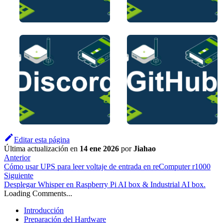
Editar esta página
Última actualización
en
14 ene 2026
por
Jiahao
Anterior
Cómo usar UPS para leer voltaje de entrada en reComputer r1000
Siguiente
Desplegar Whisper en Raspberry Pi AI box & Industrial AI box.
Loading Comments...
Introducción
Preparación del Hardware