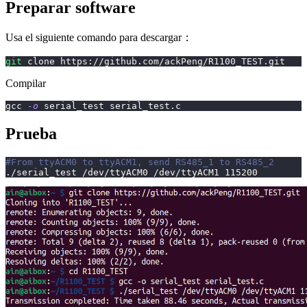
Preparar software
Usa el siguiente comando para descargar：
git
 clone https://github.com/ackPeng/R1100_TEST.git
Compilar
gcc 
-o
 serial_test serial_test.c
Prueba
#From ttyACM0 to ttyACM1, send RS485_1 to RS485_2
./serial_test /dev/ttyACM0 /dev/ttyACM1 
115200