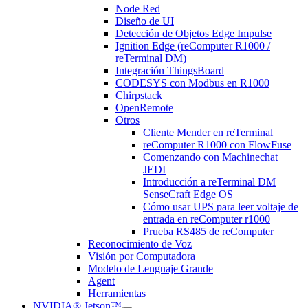
Node Red
Diseño de UI
Detección de Objetos Edge Impulse
Ignition Edge (reComputer R1000 /
reTerminal DM)
Integración ThingsBoard
CODESYS con Modbus en R1000
Chirpstack
OpenRemote
Otros
Cliente Mender en reTerminal
reComputer R1000 con FlowFuse
Comenzando con Machinechat
JEDI
Introducción a reTerminal DM
SenseCraft Edge OS
Cómo usar UPS para leer voltaje de
entrada en reComputer r1000
Prueba RS485 de reComputer
Reconocimiento de Voz
Visión por Computadora
Modelo de Lenguaje Grande
Agent
Herramientas
NVIDIA® Jetson™