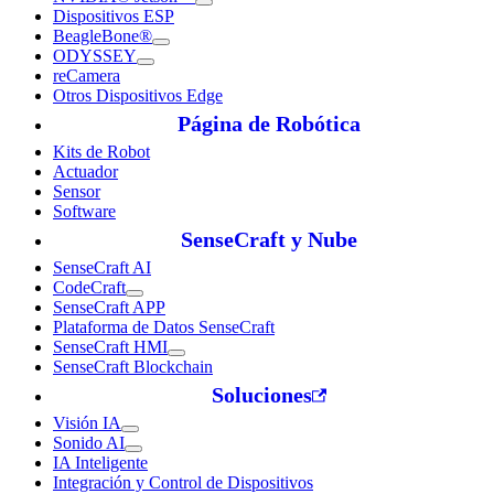
Dispositivos ESP
BeagleBone®
ODYSSEY
reCamera
Otros Dispositivos Edge
Página de Robótica
Kits de Robot
Actuador
Sensor
Software
SenseCraft y Nube
SenseCraft AI
CodeCraft
SenseCraft APP
Plataforma de Datos SenseCraft
SenseCraft HMI
SenseCraft Blockchain
Soluciones
Visión IA
Sonido AI
IA Inteligente
Integración y Control de Dispositivos