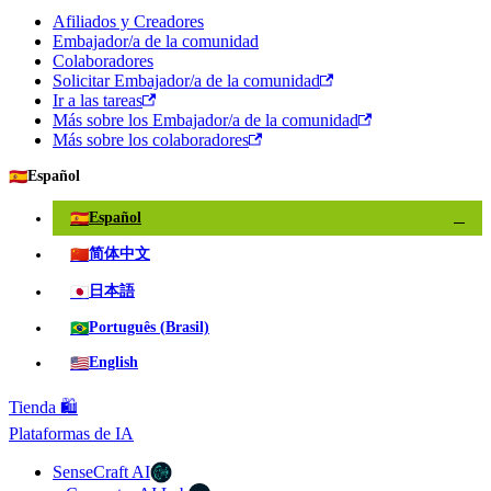
Afiliados y Creadores
Embajador/a de la comunidad
Colaboradores
Solicitar Embajador/a de la comunidad
Ir a las tareas
Más sobre los Embajador/a de la comunidad
Más sobre los colaboradores
🇪🇸
Español
🇪🇸
Español
✓
🇨🇳
简体中文
🇯🇵
日本語
🇧🇷
Português (Brasil)
🇺🇸
English
Tienda 🛍️
Plataformas de IA
SenseCraft AI