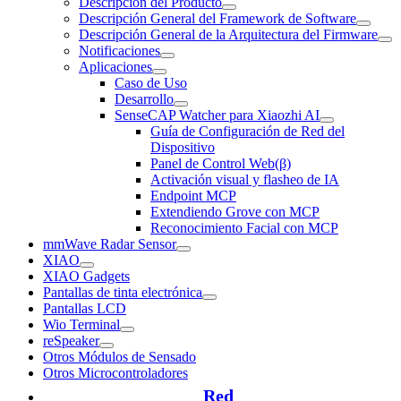
Descripción del Producto
Descripción General del Framework de Software
Descripción General de la Arquitectura del Firmware
Notificaciones
Aplicaciones
Caso de Uso
Desarrollo
SenseCAP Watcher para Xiaozhi AI
Guía de Configuración de Red del
Dispositivo
Panel de Control Web(β)
Activación visual y flasheo de IA
Endpoint MCP
Extendiendo Grove con MCP
Reconocimiento Facial con MCP
mmWave Radar Sensor
XIAO
XIAO Gadgets
Pantallas de tinta electrónica
Pantallas LCD
Wio Terminal
reSpeaker
Otros Módulos de Sensado
Otros Microcontroladores
Red