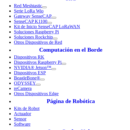
Red Meshtastic
Serie LoRa Wio
Gateway SenseCAP
SenseCAP K1100
Kit de Inicio SenseCAP LoRaWAN
Soluciones Raspberry Pi
Soluciones Rockchip
Otros Dispositivos de Red
Computación en el Borde
Dispositivos RK
Dispositivos Raspberry Pi
NVIDIA® Jetson™
Dispositivos ESP
BeagleBone®
ODYSSEY
reCamera
Otros Dispositivos Edge
Página de Robótica
Kits de Robot
Actuador
Sensor
Software