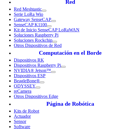
Red
Red Meshtastic
Serie LoRa Wio
Gateway SenseCAP
SenseCAP K1100
Kit de Inicio SenseCAP LoRaWAN
Soluciones Raspberry Pi
Soluciones Rockchip
Otros Dispositivos de Red
Computación en el Borde
Dispositivos RK
Dispositivos Raspberry Pi
NVIDIA® Jetson™
Dispositivos ESP
BeagleBone®
ODYSSEY
reCamera
Otros Dispositivos Edge
Página de Robótica
Kits de Robot
Actuador
Sensor
Software