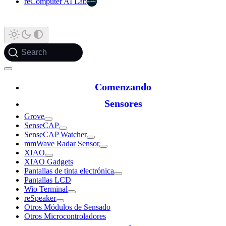
reComputer AI Lab
Search
Comenzando
Sensores
Grove
SenseCAP
SenseCAP Watcher
mmWave Radar Sensor
XIAO
XIAO Gadgets
Pantallas de tinta electrónica
Pantallas LCD
Wio Terminal
reSpeaker
Otros Módulos de Sensado
Otros Microcontroladores