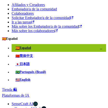
Afiliados y Creadores
Embajador/a de la comunidad
Colaboradores
Solicitar Embajador/a de la comunidad
Ir a las tareas
Más sobre los Embajador/a de la comunidad
Más sobre los colaboradores
🇪🇸
Español
🇪🇸
Español
✓
🇨🇳
简体中文
🇯🇵
日本語
🇧🇷
Português (Brasil)
🇺🇸
English
Tienda 🛍️
Plataformas de IA
SenseCraft AI