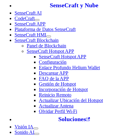
SenseCraft y Nube
SenseCraft AI
CodeCraft
SenseCraft APP
Plataforma de Datos SenseCraft
SenseCraft HMI
SenseCraft Blockchain
Panel de Blockchain
SenseCraft Hotspot APP
SenseCraft Hotspot APP
Configuración
Enlace Profundo Helium Wallet
Descargar APP
FAQ de la APP
Gestión de Hotspot
Incorporación de Hotspot
Reinicio Remoto
Actualizar Ubicación del Hotspot
Actualizar Antena
Olvidar Perfil Wi-Fi
Soluciones
Visión IA
Sonido AI