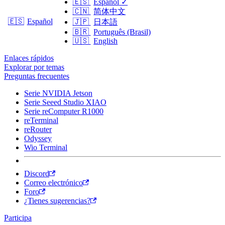
🇪🇸
Español
✓
🇨🇳
简体中文
🇪🇸
Español
🇯🇵
日本語
🇧🇷
Português (Brasil)
🇺🇸
English
Enlaces rápidos
Explorar por temas
Preguntas frecuentes
Serie NVIDIA Jetson
Serie Seeed Studio XIAO
Serie reComputer R1000
reTerminal
reRouter
Odyssey
Wio Terminal
Discord
Correo electrónico
Foro
¿Tienes sugerencias?
Participa