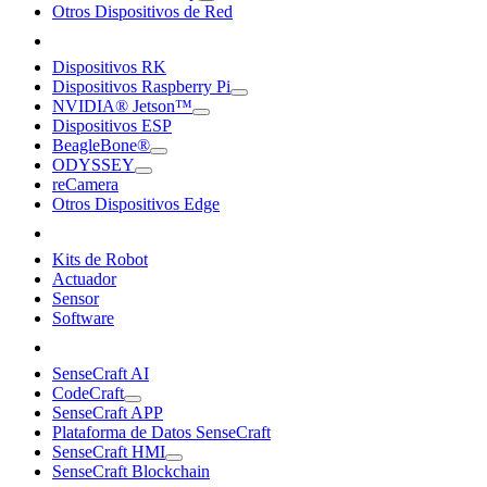
Otros Dispositivos de Red
Dispositivos RK
Dispositivos Raspberry Pi
NVIDIA® Jetson™
Dispositivos ESP
BeagleBone®
ODYSSEY
reCamera
Otros Dispositivos Edge
Kits de Robot
Actuador
Sensor
Software
SenseCraft AI
CodeCraft
SenseCraft APP
Plataforma de Datos SenseCraft
SenseCraft HMI
SenseCraft Blockchain