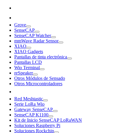
Grove
SenseCAP
SenseCAP Watcher
mmWave Radar Sensor
XIAO
XIAO Gadgets
Pantallas de tinta electrónica
Pantallas LCD
Wio Terminal
reSpeaker
Otros Módulos de Sensado
Otros Microcontroladores
Red Meshtastic
Serie LoRa Wio
Gateway SenseCAP
SenseCAP K1100
Kit de Inicio SenseCAP LoRaWAN
Soluciones Raspberry Pi
Soluciones Rockchip