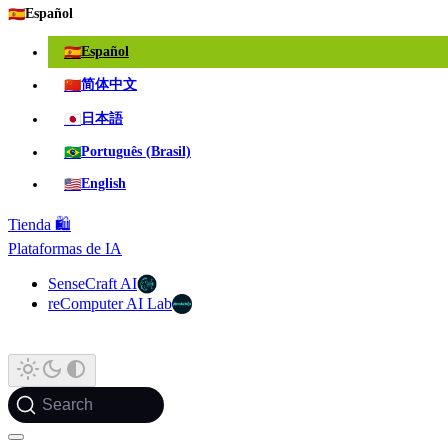
🇪🇸
Español
🇪🇸
Español
🇨🇳
简体中文
🇯🇵
日本語
🇧🇷
Português (Brasil)
🇺🇸
English
Tienda 🛍️
Plataformas de IA
SenseCraft AI
reComputer AI Lab
Search