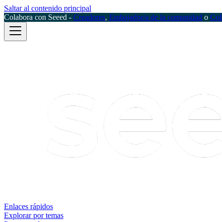
Saltar al contenido principal
Colabora con Seeed -
Creadores
,
Embajador/a de la comunidad
o
Col
Enlaces rápidos
Explorar por temas