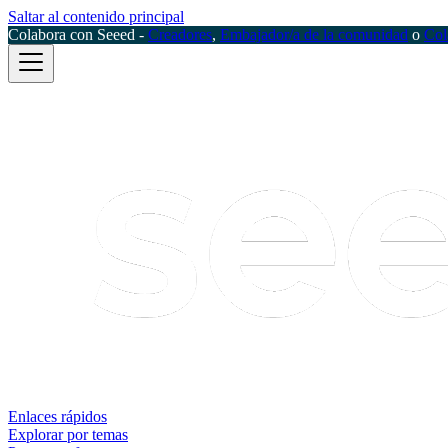
Saltar al contenido principal
Colabora con Seeed -
Creadores
,
Embajador/a de la comunidad
o
Col
Enlaces rápidos
Explorar por temas