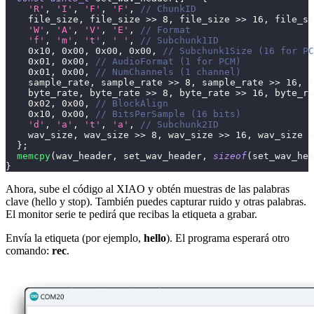
'R'
,
'I'
,
'F'
,
'F'
,
// ChunkID
    file_size
,
 file_size 
>>
8
,
 file_size 
>>
16
,
 file_si
'W'
,
'A'
,
'V'
,
'E'
,
// Format
'f'
,
'm'
,
't'
,
' '
,
// Subchunk1ID
0x10
,
0x00
,
0x00
,
0x00
,
// Subchunk1Size (16 for PC
0x01
,
0x00
,
// AudioFormat (1 for PCM)
0x01
,
0x00
,
// NumChannels (1 channel)
    sample_rate
,
 sample_rate 
>>
8
,
 sample_rate 
>>
16
,
 s
    byte_rate
,
 byte_rate 
>>
8
,
 byte_rate 
>>
16
,
 byte_ra
0x02
,
0x00
,
// BlockAlign
0x10
,
0x00
,
// BitsPerSample (16 bits)
'd'
,
'a'
,
't'
,
'a'
,
// Subchunk2ID
    wav_size
,
 wav_size 
>>
8
,
 wav_size 
>>
16
,
 wav_size 
>
}
;
memcpy
(
wav_header
,
 set_wav_header
,
sizeof
(
set_wav_hea
}
Ahora, sube el código al XIAO y obtén muestras de las palabras
clave (hello y stop). También puedes capturar ruido y otras palabras.
El monitor serie te pedirá que recibas la etiqueta a grabar.
Envía la etiqueta (por ejemplo,
hello
). El programa esperará otro
comando:
rec
.