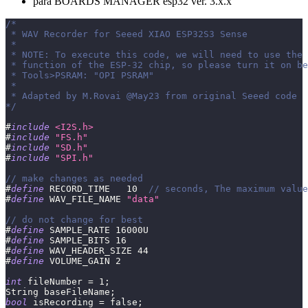
para BOARDS MANAGER esp32 ver. 3.x.x
/* 
 * WAV Recorder for Seeed XIAO ESP32S3 Sense 
 * 
 * NOTE: To execute this code, we will need to use the 
 * function of the ESP-32 chip, so please turn it on be
 * Tools>PSRAM: "OPI PSRAM"
 * 
 * Adapted by M.Rovai @May23 from original Seeed code
*/
#
include
<I2S.h>
#
include
"FS.h"
#
include
"SD.h"
#
include
"SPI.h"
// make changes as needed
#
define
RECORD_TIME
10
// seconds, The maximum value
#
define
WAV_FILE_NAME
"data"
// do not change for best
#
define
SAMPLE_RATE
16000U
#
define
SAMPLE_BITS
16
#
define
WAV_HEADER_SIZE
44
#
define
VOLUME_GAIN
2
int
 fileNumber 
=
1
;
String baseFileName
;
bool
 isRecording 
=
false
;