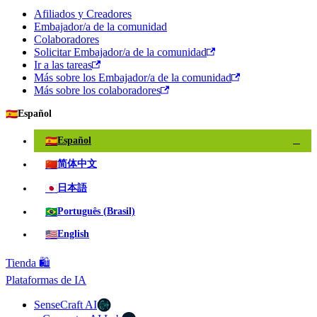
Afiliados y Creadores
Embajador/a de la comunidad
Colaboradores
Solicitar Embajador/a de la comunidad
Ir a las tareas
Más sobre los Embajador/a de la comunidad
Más sobre los colaboradores
🇪🇸
Español
🇪🇸
Español
✓
🇨🇳
简体中文
🇯🇵
日本語
🇧🇷
Português (Brasil)
🇺🇸
English
Tienda 🛍️
Plataformas de IA
SenseCraft AI