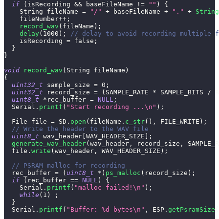
if
(
isRecording 
&&
 baseFileName 
!=
""
)
{
    String fileName 
=
"/"
+
 baseFileName 
+
"."
+
String
    fileNumber
++
;
record_wav
(
fileName
)
;
delay
(
1000
)
;
// delay to avoid recording multiple f
    isRecording 
=
false
;
}
}
void
record_wav
(
String fileName
)
{
uint32_t
 sample_size 
=
0
;
uint32_t
 record_size 
=
(
SAMPLE_RATE 
*
 SAMPLE_BITS 
/
8
uint8_t
*
rec_buffer 
=
NULL
;
  Serial
.
printf
(
"Start recording ...\n"
)
;
  File file 
=
 SD
.
open
(
fileName
.
c_str
(
)
,
 FILE_WRITE
)
;
// Write the header to the WAV file
uint8_t
 wav_header
[
WAV_HEADER_SIZE
]
;
generate_wav_header
(
wav_header
,
 record_size
,
 SAMPLE_R
  file
.
write
(
wav_header
,
 WAV_HEADER_SIZE
)
;
// PSRAM malloc for recording
  rec_buffer 
=
(
uint8_t
*
)
ps_malloc
(
record_size
)
;
if
(
rec_buffer 
==
NULL
)
{
    Serial
.
printf
(
"malloc failed!\n"
)
;
while
(
1
)
;
}
  Serial
.
printf
(
"Buffer: %d bytes\n"
,
 ESP
.
getPsramSize
(