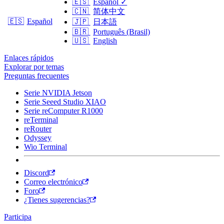
🇪🇸
Español
✓
🇨🇳
简体中文
🇪🇸
Español
🇯🇵
日本語
🇧🇷
Português (Brasil)
🇺🇸
English
Enlaces rápidos
Explorar por temas
Preguntas frecuentes
Serie NVIDIA Jetson
Serie Seeed Studio XIAO
Serie reComputer R1000
reTerminal
reRouter
Odyssey
Wio Terminal
Discord
Correo electrónico
Foro
¿Tienes sugerencias?
Participa