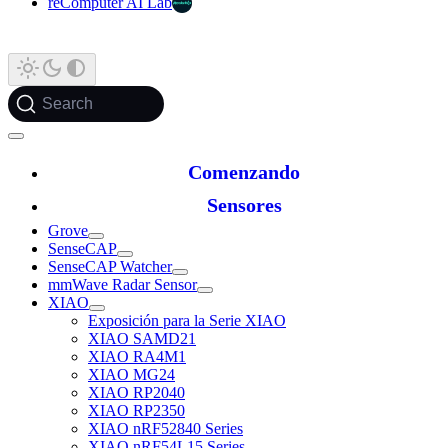
reComputer AI Lab
Search
Comenzando
Sensores
Grove
SenseCAP
SenseCAP Watcher
mmWave Radar Sensor
XIAO
Exposición para la Serie XIAO
XIAO SAMD21
XIAO RA4M1
XIAO MG24
XIAO RP2040
XIAO RP2350
XIAO nRF52840 Series
XIAO nRF54L15 Series