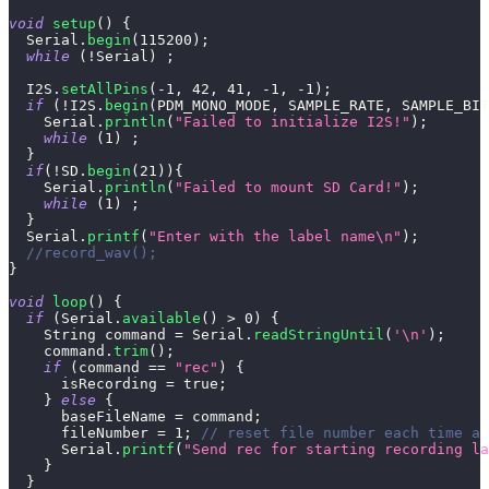
void
setup
(
)
{
  Serial
.
begin
(
115200
)
;
while
(
!
Serial
)
;
  I2S
.
setAllPins
(
-
1
,
42
,
41
,
-
1
,
-
1
)
;
if
(
!
I2S
.
begin
(
PDM_MONO_MODE
,
 SAMPLE_RATE
,
 SAMPLE_BIT
    Serial
.
println
(
"Failed to initialize I2S!"
)
;
while
(
1
)
;
}
if
(
!
SD
.
begin
(
21
)
)
{
    Serial
.
println
(
"Failed to mount SD Card!"
)
;
while
(
1
)
;
}
  Serial
.
printf
(
"Enter with the label name\n"
)
;
//record_wav();
}
void
loop
(
)
{
if
(
Serial
.
available
(
)
>
0
)
{
    String command 
=
 Serial
.
readStringUntil
(
'\n'
)
;
    command
.
trim
(
)
;
if
(
command 
==
"rec"
)
{
      isRecording 
=
true
;
}
else
{
      baseFileName 
=
 command
;
      fileNumber 
=
1
;
// reset file number each time a 
      Serial
.
printf
(
"Send rec for starting recording la
}
}