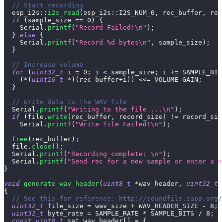
// Start recording
  esp_i2s
::
i2s_read
(
esp_i2s
::
I2S_NUM_0
,
 rec_buffer
,
 rec
if
(
sample_size 
==
0
)
{
    Serial
.
printf
(
"Record Failed!\n"
)
;
}
else
{
    Serial
.
printf
(
"Record %d bytes\n"
,
 sample_size
)
;
}
// Increase volume
for
(
uint32_t
 i 
=
0
;
 i 
<
 sample_size
;
 i 
+=
 SAMPLE_BIT
(
*
(
uint16_t
*
)
(
rec_buffer
+
i
)
)
<<=
 VOLUME_GAIN
;
}
// Write data to the WAV file
  Serial
.
printf
(
"Writing to the file ...\n"
)
;
if
(
file
.
write
(
rec_buffer
,
 record_size
)
!=
 record_siz
    Serial
.
printf
(
"Write file Failed!\n"
)
;
free
(
rec_buffer
)
;
  file
.
close
(
)
;
  Serial
.
printf
(
"Recording complete: \n"
)
;
  Serial
.
printf
(
"Send rec for a new sample or enter a n
}
void
generate_wav_header
(
uint8_t
*
wav_header
,
uint32_t
 
{
// See this for reference: http://soundfile.sapp.org/
uint32_t
 file_size 
=
 wav_size 
+
 WAV_HEADER_SIZE 
-
8
;
uint32_t
 byte_rate 
=
 SAMPLE_RATE 
*
 SAMPLE_BITS 
/
8
;
const
uint8_t
 set_wav_header
[
]
=
{