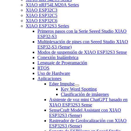
XIAO nRF54LM20A Series
XIAO ESP32C3
XIAO ESP32C5
XIAO ESP32C6
XIAO ESP32S3 Series
Primeros pasos con la Serie Seeed Studio XIAO
ESP32-S3
Multiplexación de pines con Seeed Studio XIAO
ESP32-S3 (Sense)
Modos de suspensión de XIAO ESP32S3 Sense
Conexión Inalámbrica
Lenguaje de Programación
RTOS
Uso de Hardware
Aplicaciones
Edge Impulse
Key Word Spotting
Clasificación de imágenes
Asistente de voz mini ChatGPT basado en
XIAO ESP32S3 Sense
SenseCraft Model Assistant con XIAO
ESP32S3 (Sense)
Rastreador de Geolocalización con XIAO
ESP32S3 (Sense)