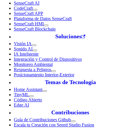
SenseCraft AI
CodeCraft
SenseCraft APP
Plataforma de Datos SenseCraft
SenseCraft HMI
SenseCraft Blockchain
Soluciones
Visión IA
Sonido AI
IA Inteligente
Integración y Control de Dispositivos
Monitoreo Ambiental
Respuesta a Peligros
Posicionamiento Interior-Exterior
Temas de Tecnología
Home Assistant
TinyML
Código Abierto
Edge AI
Contribuciones
Guía de Contribuciones Github
Escala tu Creación con Seeed Studio Fusion