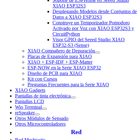
Soporte de ESPHome en Seeed Studio
XIAO ESP32S3
Desplegando Modelos desde Conjuntos de
Datos a XIAO ESP32S3
Construye un Temporizador Pomodoro
Activado por Voz con XIAO ESP32S3 y
CircuitPython
Visor GPIO del Seeed Studio XIAO
ESP32-S3 (Sense)
XIAO Compañero de Depuración
Placas de Expansión para XIAO
XIAO + ESP-IDF + ESP-Matter
ESP-NOW en la Serie XIAO ESP32
Diseño de PCB para XIAO
Kit con Cursos
Preguntas Frecuentes para la Serie XIAO
XIAO Gadgets
Pantallas de tinta electrónica
Pantallas LCD
Wio Terminal
reSpeaker
Otros Módulos de Sensado
Otros Microcontroladores
Red
Red Meshtastic