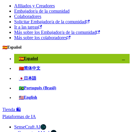
Afiliados y Creadores
Embajador/a de la comunidad
Colaboradores
Solicitar Embajador/a de la comunidad
Ir a las tareas
Más sobre los Embajador/a de la comunidad
Más sobre los colaboradores
🇪🇸
Español
🇪🇸
Español
✓
🇨🇳
简体中文
🇯🇵
日本語
🇧🇷
Português (Brasil)
🇺🇸
English
Tienda 🛍️
Plataformas de IA
SenseCraft AI