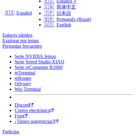
🇪🇸
Español
✓
🇨🇳
简体中文
🇪🇸
Español
🇯🇵
日本語
🇧🇷
Português (Brasil)
🇺🇸
English
Enlaces rápidos
Explorar por temas
Preguntas frecuentes
Serie NVIDIA Jetson
Serie Seeed Studio XIAO
Serie reComputer R1000
reTerminal
reRouter
Odyssey
Wio Terminal
Discord
Correo electrónico
Foro
¿Tienes sugerencias?
Participa