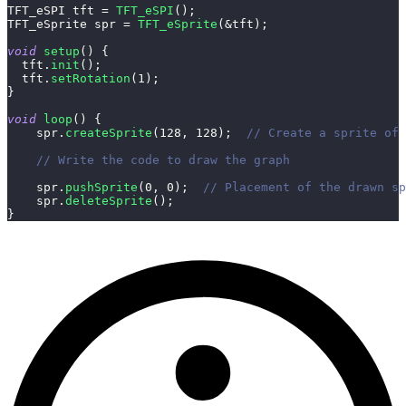
TFT_eSPI tft 
=
TFT_eSPI
(
)
;
TFT_eSprite spr 
=
TFT_eSprite
(
&
tft
)
;
void
setup
(
)
{
  tft
.
init
(
)
;
  tft
.
setRotation
(
1
)
;
}
void
loop
(
)
{
    spr
.
createSprite
(
128
,
128
)
;
// Create a sprite of 
// Write the code to draw the graph
    spr
.
pushSprite
(
0
,
0
)
;
// Placement of the drawn sp
    spr
.
deleteSprite
(
)
;
}