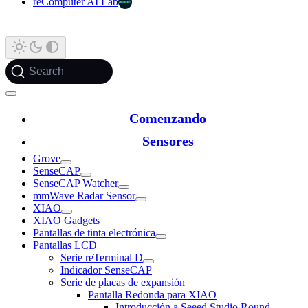
reComputer AI Lab
Search
Comenzando
Sensores
Grove
SenseCAP
SenseCAP Watcher
mmWave Radar Sensor
XIAO
XIAO Gadgets
Pantallas de tinta electrónica
Pantallas LCD
Serie reTerminal D
Indicador SenseCAP
Serie de placas de expansión
Pantalla Redonda para XIAO
Introducción a Seeed Studio Round