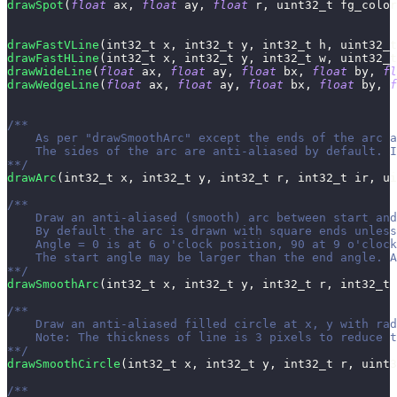
drawSpot
(
float
 ax
,
float
 ay
,
float
 r
,
uint32_t
 fg_color
drawFastVLine
(
int32_t
 x
,
int32_t
 y
,
int32_t
 h
,
uint32_t
drawFastHLine
(
int32_t
 x
,
int32_t
 y
,
int32_t
 w
,
uint32_t
drawWideLine
(
float
 ax
,
float
 ay
,
float
 bx
,
float
 by
,
fl
drawWedgeLine
(
float
 ax
,
float
 ay
,
float
 bx
,
float
 by
,
f
/**
    As per "drawSmoothArc" except the ends of the arc a
    The sides of the arc are anti-aliased by default. I
**/
drawArc
(
int32_t
 x
,
int32_t
 y
,
int32_t
 r
,
int32_t
 ir
,
ui
/**
    Draw an anti-aliased (smooth) arc between start and
    By default the arc is drawn with square ends unless
    Angle = 0 is at 6 o'clock position, 90 at 9 o'clock
    The start angle may be larger than the end angle. 
**/
drawSmoothArc
(
int32_t
 x
,
int32_t
 y
,
int32_t
 r
,
int32_t
 
/**
    Draw an anti-aliased filled circle at x, y with rad
    Note: The thickness of line is 3 pixels to reduce t
**/
drawSmoothCircle
(
int32_t
 x
,
int32_t
 y
,
int32_t
 r
,
uint3
/**