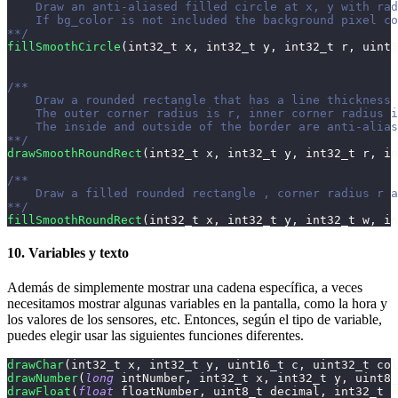
    Draw an anti-aliased filled circle at x, y with rad
    If bg_color is not included the background pixel co
**/
fillSmoothCircle
(
int32_t
 x
,
int32_t
 y
,
int32_t
 r
,
uint3
/**
    Draw a rounded rectangle that has a line thickness 
    The outer corner radius is r, inner corner radius i
    The inside and outside of the border are anti-alias
**/
drawSmoothRoundRect
(
int32_t
 x
,
int32_t
 y
,
int32_t
 r
,
in
/**
    Draw a filled rounded rectangle , corner radius r a
**/
fillSmoothRoundRect
(
int32_t
 x
,
int32_t
 y
,
int32_t
 w
,
in
10. Variables y texto
Además de simplemente mostrar una cadena específica, a veces
necesitamos mostrar algunas variables en la pantalla, como la hora y
los valores de los sensores, etc. Entonces, según el tipo de variable,
puedes elegir usar las siguientes funciones diferentes.
drawChar
(
int32_t
 x
,
int32_t
 y
,
uint16_t
 c
,
uint32_t
 col
drawNumber
(
long
 intNumber
,
int32_t
 x
,
int32_t
 y
,
uint8_
drawFloat
(
float
 floatNumber
,
uint8_t
 decimal
,
int32_t
 x