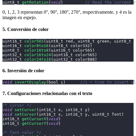
uint8_t
getRotation
(
void
)
// Read the current r
0, 1, 2, 3 representan 0°, 90°, 180°, 270°, respectivamente, y 4 es la
imagen en espejo.
5. Conversión de color
uint16_t
color565
(
uint8_t
 red
,
uint8_t
 green
,
uint8_t
 b
uint16_t
color8to16
(
uint8_t
 color332
)
uint8_t
color16to8
(
uint16_t
 color565
)
uint32_t
color16to24
(
uint16_t
 color565
)
uint32_t
color24to16
(
uint32_t
 color888
)
6. Inversión de color
void
invertDisplay
(
bool i
)
//i = true to invert al
7. Configuraciones relacionadas con el texto
/* cursor */
void
setCursor
(
int16_t
 x
,
int16_t
 y
)
void
setCursor
(
int16_t
 x
,
int16_t
 y
,
uint8_t
 font
)
int16_t
getCursorX
(
void
)
int16_t
getCursorY
(
void
)
/* font color */