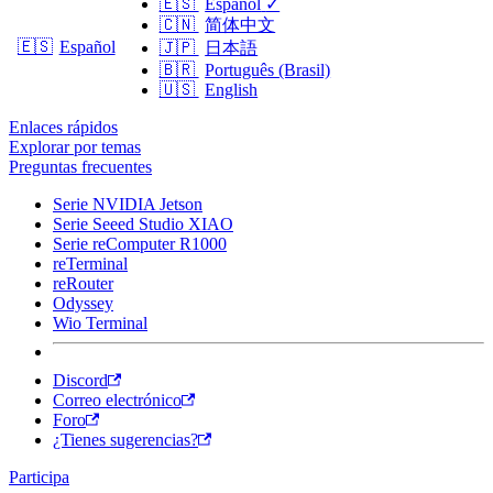
🇪🇸
Español
✓
🇨🇳
简体中文
🇪🇸
Español
🇯🇵
日本語
🇧🇷
Português (Brasil)
🇺🇸
English
Enlaces rápidos
Explorar por temas
Preguntas frecuentes
Serie NVIDIA Jetson
Serie Seeed Studio XIAO
Serie reComputer R1000
reTerminal
reRouter
Odyssey
Wio Terminal
Discord
Correo electrónico
Foro
¿Tienes sugerencias?
Participa