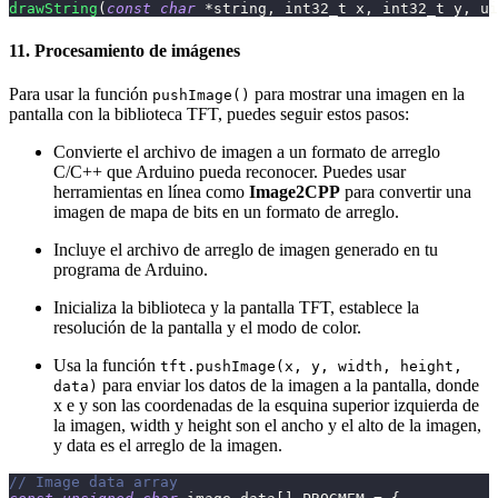
drawString
(
const
char
*
string
,
int32_t
 x
,
int32_t
 y
,
ui
11. Procesamiento de imágenes
Para usar la función
para mostrar una imagen en la
pushImage()
pantalla con la biblioteca TFT, puedes seguir estos pasos:
Convierte el archivo de imagen a un formato de arreglo
C/C++ que Arduino pueda reconocer. Puedes usar
herramientas en línea como
Image2CPP
para convertir una
imagen de mapa de bits en un formato de arreglo.
Incluye el archivo de arreglo de imagen generado en tu
programa de Arduino.
Inicializa la biblioteca y la pantalla TFT, establece la
resolución de la pantalla y el modo de color.
Usa la función
tft.pushImage(x, y, width, height,
para enviar los datos de la imagen a la pantalla, donde
data)
x e y son las coordenadas de la esquina superior izquierda de
la imagen, width y height son el ancho y el alto de la imagen,
y data es el arreglo de la imagen.
// Image data array