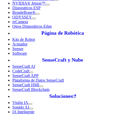
NVIDIA® Jetson™
Dispositivos ESP
BeagleBone®
ODYSSEY
reCamera
Otros Dispositivos Edge
Página de Robótica
Kits de Robot
Actuador
Sensor
Software
SenseCraft y Nube
SenseCraft AI
CodeCraft
SenseCraft APP
Plataforma de Datos SenseCraft
SenseCraft HMI
SenseCraft Blockchain
Soluciones
Visión IA
Sonido AI
IA Inteligente