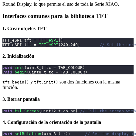
Round Display, lo que permite el uso de toda la Serie XIAO.
Interfaces comunes para la biblioteca TFT
1. Crear objetos TFT
TFT_eSPI tft 
=
TFT_eSPI
(
)
TFT_eSPI tft 
=
TFT_eSPI
(
240
,
240
)
// Set the scre
2. Inicialización
void
init
(
uint8_t
 tc 
=
 TAB_COLOUR
)
void
begin
(
uint8_t
 tc 
=
 TAB_COLOUR
)
y
son dos funciones con la misma
tft.begin()
tft.init()
función.
3. Borrar pantalla
void
fillScreen
(
uint32_t
 color
)
// Fill the screen with
4. Configuración de la orientación de la pantalla
void
setRotation
(
uint8_t
 r
)
;
// Set the display im