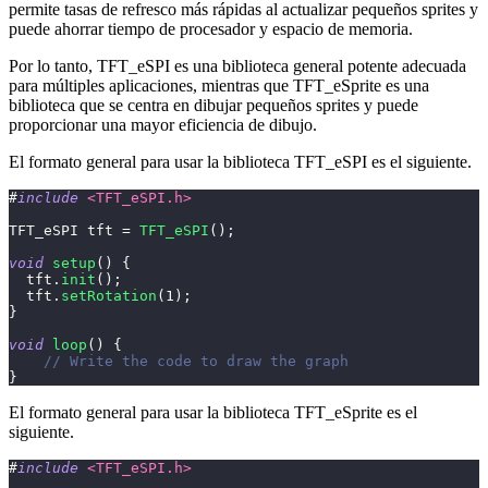
permite tasas de refresco más rápidas al actualizar pequeños sprites y
puede ahorrar tiempo de procesador y espacio de memoria.
Por lo tanto, TFT_eSPI es una biblioteca general potente adecuada
para múltiples aplicaciones, mientras que TFT_eSprite es una
biblioteca que se centra en dibujar pequeños sprites y puede
proporcionar una mayor eficiencia de dibujo.
El formato general para usar la biblioteca TFT_eSPI es el siguiente.
#
include
<TFT_eSPI.h>
TFT_eSPI tft 
=
TFT_eSPI
(
)
;
void
setup
(
)
{
  tft
.
init
(
)
;
  tft
.
setRotation
(
1
)
;
}
void
loop
(
)
{
// Write the code to draw the graph
}
El formato general para usar la biblioteca TFT_eSprite es el
siguiente.
#
include
<TFT_eSPI.h>