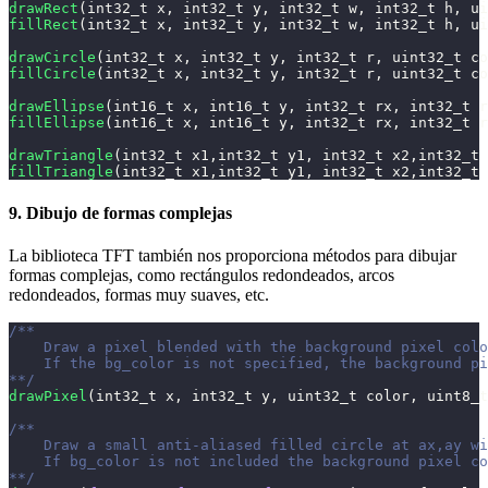
drawRect
(
int32_t
 x
,
int32_t
 y
,
int32_t
 w
,
int32_t
 h
,
ui
fillRect
(
int32_t
 x
,
int32_t
 y
,
int32_t
 w
,
int32_t
 h
,
ui
drawCircle
(
int32_t
 x
,
int32_t
 y
,
int32_t
 r
,
uint32_t
 co
fillCircle
(
int32_t
 x
,
int32_t
 y
,
int32_t
 r
,
uint32_t
 co
drawEllipse
(
int16_t
 x
,
int16_t
 y
,
int32_t
 rx
,
int32_t
 r
fillEllipse
(
int16_t
 x
,
int16_t
 y
,
int32_t
 rx
,
int32_t
 r
drawTriangle
(
int32_t
 x1
,
int32_t
 y1
,
int32_t
 x2
,
int32_t
 
fillTriangle
(
int32_t
 x1
,
int32_t
 y1
,
int32_t
 x2
,
int32_t
 
9. Dibujo de formas complejas
La biblioteca TFT también nos proporciona métodos para dibujar
formas complejas, como rectángulos redondeados, arcos
redondeados, formas muy suaves, etc.
/** 
    Draw a pixel blended with the background pixel colo
    If the bg_color is not specified, the background p
**/
drawPixel
(
int32_t
 x
,
int32_t
 y
,
uint32_t
 color
,
uint8_t
/** 
    Draw a small anti-aliased filled circle at ax,ay wi
    If bg_color is not included the background pixel co
**/