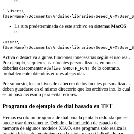
es:
C:\Users\
{UserName}\Documents\Arduino\libraries\Seeed_GFX\User_S
La ruta predeterminada de este archivo en sistemas
MacOS
es:
\Users\
{UserName}\Documents\Arduino\libraries\Seeed_GFX\User_S
Activa o desactiva algunas funciones innecesarias según el uso real.
Por ejemplo, si quieres usar fuentes personalizadas, entonces
deberías descomentar
, de lo contrario,
#define SMOOTH_FONT
probablemente obtendrás errores al ejecutar.
Por supuesto, los archivos de cabecera de tus fuentes personalizadas
deben guardarse en el mismo directorio que los archivos ino, lo cual
es un paso necesario para evitar errores.
Programa de ejemplo de dial basado en TFT
Hemos escrito un programa de dial para la pantalla redonda que se
puede usar directamente. Debido a la limitación de espacio de
memoria de algunos modelos XIAO, este programa solo realiza la
función básica de movimiento de la aguja y no está diseñado para