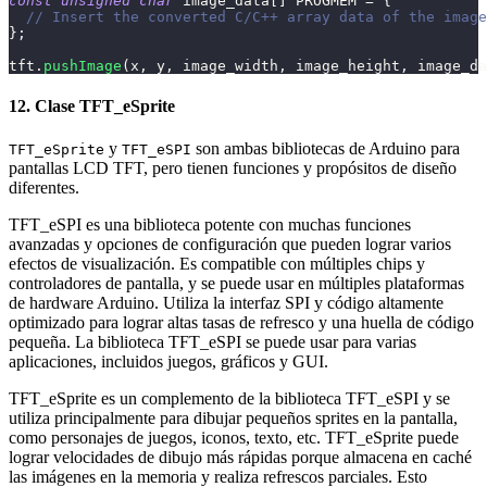
const
unsigned
char
 image_data
[
]
 PROGMEM 
=
{
// Insert the converted C/C++ array data of the image
}
;
tft
.
pushImage
(
x
,
 y
,
 image_width
,
 image_height
,
 image_da
12. Clase TFT_eSprite
y
son ambas bibliotecas de Arduino para
TFT_eSprite
TFT_eSPI
pantallas LCD TFT, pero tienen funciones y propósitos de diseño
diferentes.
TFT_eSPI es una biblioteca potente con muchas funciones
avanzadas y opciones de configuración que pueden lograr varios
efectos de visualización. Es compatible con múltiples chips y
controladores de pantalla, y se puede usar en múltiples plataformas
de hardware Arduino. Utiliza la interfaz SPI y código altamente
optimizado para lograr altas tasas de refresco y una huella de código
pequeña. La biblioteca TFT_eSPI se puede usar para varias
aplicaciones, incluidos juegos, gráficos y GUI.
TFT_eSprite es un complemento de la biblioteca TFT_eSPI y se
utiliza principalmente para dibujar pequeños sprites en la pantalla,
como personajes de juegos, iconos, texto, etc. TFT_eSprite puede
lograr velocidades de dibujo más rápidas porque almacena en caché
las imágenes en la memoria y realiza refrescos parciales. Esto