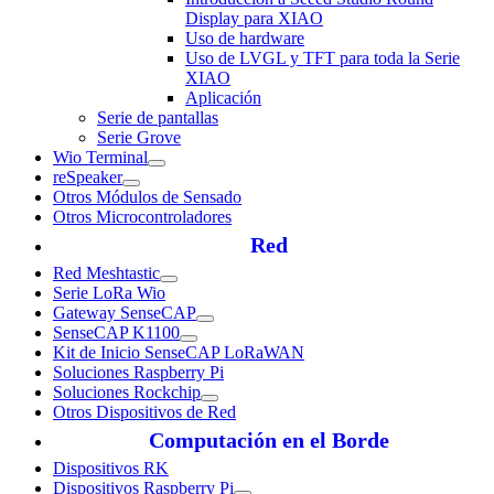
Display para XIAO
Uso de hardware
Uso de LVGL y TFT para toda la Serie
XIAO
Aplicación
Serie de pantallas
Serie Grove
Wio Terminal
reSpeaker
Otros Módulos de Sensado
Otros Microcontroladores
Red
Red Meshtastic
Serie LoRa Wio
Gateway SenseCAP
SenseCAP K1100
Kit de Inicio SenseCAP LoRaWAN
Soluciones Raspberry Pi
Soluciones Rockchip
Otros Dispositivos de Red
Computación en el Borde
Dispositivos RK
Dispositivos Raspberry Pi