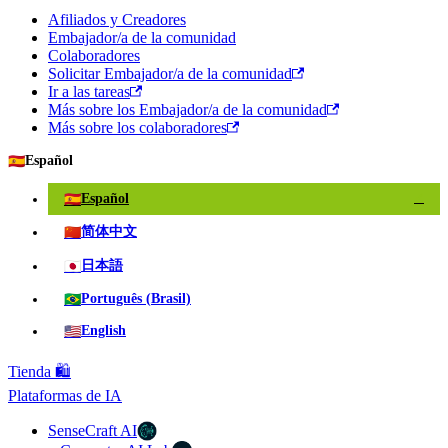
Afiliados y Creadores
Embajador/a de la comunidad
Colaboradores
Solicitar Embajador/a de la comunidad
Ir a las tareas
Más sobre los Embajador/a de la comunidad
Más sobre los colaboradores
🇪🇸
Español
🇪🇸
Español
✓
🇨🇳
简体中文
🇯🇵
日本語
🇧🇷
Português (Brasil)
🇺🇸
English
Tienda 🛍️
Plataformas de IA
SenseCraft AI