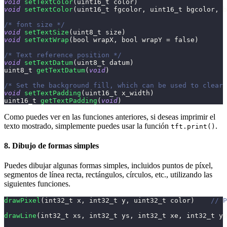
void
setTextColor
(
uint16_t
 color
)
void
setTextColor
(
uint16_t
 fgcolor
,
uint16_t
 bgcolor
,
 b
/* font size */
void
setTextSize
(
uint8_t
 size
)
void
setTextWrap
(
bool wrapX
,
 bool wrapY 
=
 false
)
/* Text reference position */
void
setTextDatum
(
uint8_t
 datum
)
uint8_t
getTextDatum
(
void
)
/* Set the background fill, which can be used to clear 
void
setTextPadding
(
uint16_t
 x_width
)
uint16_t
getTextPadding
(
void
)
Como puedes ver en las funciones anteriores, si deseas imprimir el
texto mostrado, simplemente puedes usar la función
.
tft.print()
8. Dibujo de formas simples
Puedes dibujar algunas formas simples, incluidos puntos de píxel,
segmentos de línea recta, rectángulos, círculos, etc., utilizando las
siguientes funciones.
drawPixel
(
int32_t
 x
,
int32_t
 y
,
uint32_t
 color
)
// P
drawLine
(
int32_t
 xs
,
int32_t
 ys
,
int32_t
 xe
,
int32_t
 ye