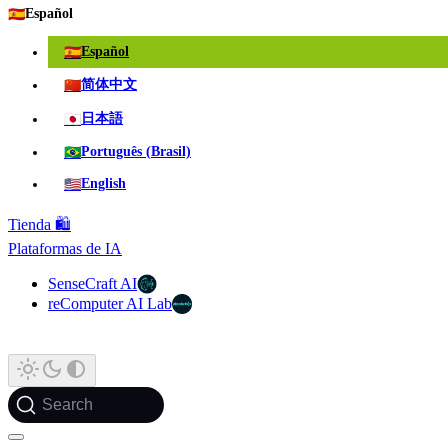
🇪🇸
Español
🇪🇸
Español
🇨🇳
简体中文
🇯🇵
日本語
🇧🇷
Português (Brasil)
🇺🇸
English
Tienda 🛍️
Plataformas de IA
SenseCraft AI
reComputer AI Lab
Search