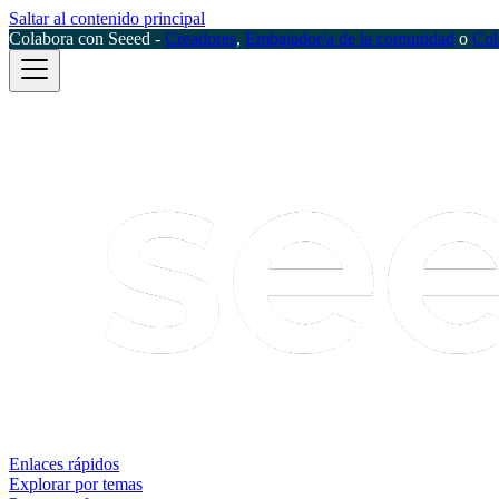
Saltar al contenido principal
Colabora con Seeed -
Creadores
,
Embajador/a de la comunidad
o
Col
Enlaces rápidos
Explorar por temas