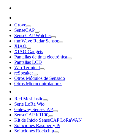
Grove
SenseCAP
SenseCAP Watcher
mmWave Radar Sensor
XIAO
XIAO Gadgets
Pantallas de tinta electrónica
Pantallas LCD
Wio Terminal
reSpeaker
Otros Módulos de Sensado
Otros Microcontroladores
Red Meshtastic
Serie LoRa Wio
Gateway SenseCAP
SenseCAP K1100
Kit de Inicio SenseCAP LoRaWAN
Soluciones Raspberry Pi
Soluciones Rockchip