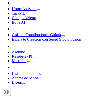
Home Assistant
TinyML
Código Abierto
Edge AI
Guía de Contribuciones Github
Escala tu Creación con Seeed Studio Fusion
Arduino
Raspberry Pi
Micro:bit
Lista de Productos
Acerca de Seeed
Licencia