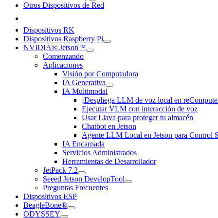
Otros Dispositivos de Red
Dispositivos RK
Dispositivos Raspberry Pi
NVIDIA® Jetson™
Comenzando
Aplicaciones
Visión por Computadora
IA Generativa
IA Multimodal
¡Despliega LLM de voz local en reCompute
Ejecutar VLM con interacción de voz
Usar Llava para proteger tu almacén
Chatbot en Jetson
Agente LLM Local en Jetson para Control S
IA Encarnada
Servicios Administrados
Herramientas de Desarrollador
JetPack 7.2
Seeed Jetson DevelopTool
Preguntas Frecuentes
Dispositivos ESP
BeagleBone®
ODYSSEY