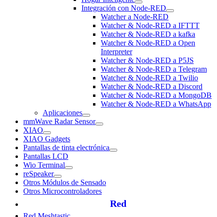
Integración con Node-RED
Watcher a Node-RED
Watcher & Node-RED a IFTTT
Watcher & Node-RED a kafka
Watcher & Node-RED a Open
Interpreter
Watcher & Node-RED a P5JS
Watcher & Node-RED a Telegram
Watcher & Node-RED a Twilio
Watcher & Node-RED a Discord
Watcher & Node-RED a MongoDB
Watcher & Node-RED a WhatsApp
Aplicaciones
mmWave Radar Sensor
XIAO
XIAO Gadgets
Pantallas de tinta electrónica
Pantallas LCD
Wio Terminal
reSpeaker
Otros Módulos de Sensado
Otros Microcontroladores
Red
Red Meshtastic