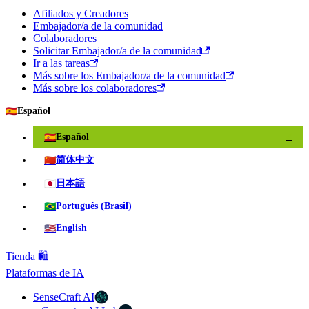
Afiliados y Creadores
Embajador/a de la comunidad
Colaboradores
Solicitar Embajador/a de la comunidad
Ir a las tareas
Más sobre los Embajador/a de la comunidad
Más sobre los colaboradores
🇪🇸
Español
🇪🇸
Español
✓
🇨🇳
简体中文
🇯🇵
日本語
🇧🇷
Português (Brasil)
🇺🇸
English
Tienda 🛍️
Plataformas de IA
SenseCraft AI