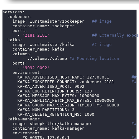
services
:
zookeeper
:
image
:
 wurstmeister/zookeeper   
## image
container_name
:
 zookeeper
ports
:
-
"2181:2181"
## Externally expos
kafka
:
image
:
 wurstmeister/kafka       
## image
container_name
:
 kafka
volumes
:
-
 ./volume
:
/volume 
## Mounting location
ports
:
-
"9092:9092"
environment
:
KAFKA_ADVERTISED_HOST_NAME
:
 127.0.0.1         
## 
KAFKA_ZOOKEEPER_CONNECT
:
 zookeeper
:
2181
## 
KAFKA_ADVERTISED_PORT
:
9092
KAFKA_LOG_RETENTION_HOURS
:
120
KAFKA_MESSAGE_MAX_BYTES
:
10000000
KAFKA_REPLICA_FETCH_MAX_BYTES
:
10000000
KAFKA_GROUP_MAX_SESSION_TIMEOUT_MS
:
60000
KAFKA_NUM_PARTITIONS
:
3
KAFKA_DELETE_RETENTION_MS
:
1000
kafka-manager
:
image
:
 sheepkiller/kafka
-
manager                
## 
container_name
:
 kafka
-
manager
environment
:
ZK_HOSTS
:
 127.0.0.1                         
## 