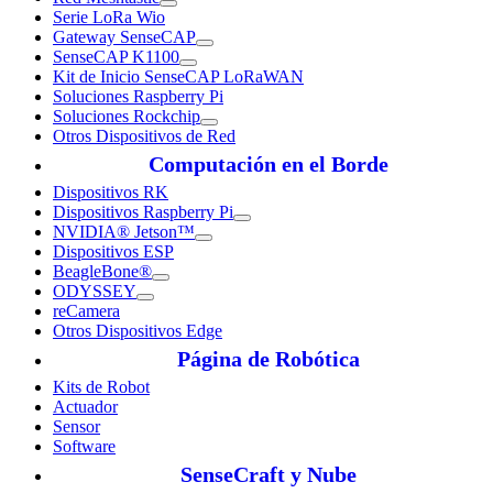
Serie LoRa Wio
Gateway SenseCAP
SenseCAP K1100
Kit de Inicio SenseCAP LoRaWAN
Soluciones Raspberry Pi
Soluciones Rockchip
Otros Dispositivos de Red
Computación en el Borde
Dispositivos RK
Dispositivos Raspberry Pi
NVIDIA® Jetson™
Dispositivos ESP
BeagleBone®
ODYSSEY
reCamera
Otros Dispositivos Edge
Página de Robótica
Kits de Robot
Actuador
Sensor
Software
SenseCraft y Nube