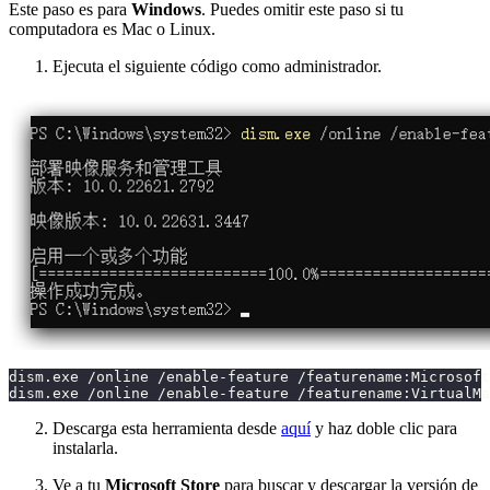
Este paso es para
Windows
. Puedes omitir este paso si tu
computadora es Mac o Linux.
Ejecuta el siguiente código como administrador.
dism.exe /online /enable-feature /featurename:Microsoft
dism.exe /online /enable-feature /featurename:VirtualMa
Descarga esta herramienta desde
aquí
y haz doble clic para
instalarla.
Ve a tu
Microsoft Store
para buscar y descargar la versión de