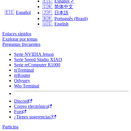
🇪🇸
Español
✓
🇨🇳
简体中文
🇪🇸
Español
🇯🇵
日本語
🇧🇷
Português (Brasil)
🇺🇸
English
Enlaces rápidos
Explorar por temas
Preguntas frecuentes
Serie NVIDIA Jetson
Serie Seeed Studio XIAO
Serie reComputer R1000
reTerminal
reRouter
Odyssey
Wio Terminal
Discord
Correo electrónico
Foro
¿Tienes sugerencias?
Participa