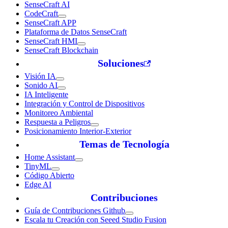
SenseCraft AI
CodeCraft
SenseCraft APP
Plataforma de Datos SenseCraft
SenseCraft HMI
SenseCraft Blockchain
Soluciones
Visión IA
Sonido AI
IA Inteligente
Integración y Control de Dispositivos
Monitoreo Ambiental
Respuesta a Peligros
Posicionamiento Interior-Exterior
Temas de Tecnología
Home Assistant
TinyML
Código Abierto
Edge AI
Contribuciones
Guía de Contribuciones Github
Escala tu Creación con Seeed Studio Fusion