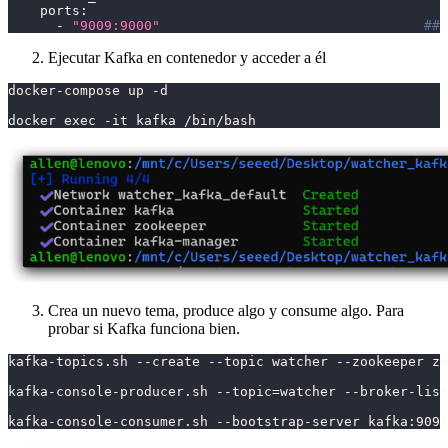
ports
:
-
"9009:9000"
## 
Ejecutar Kafka en contenedor y acceder a él
docker-compose up -d
docker exec -it kafka /bin/bash
Crea un nuevo tema, produce algo y consume algo. Para
probar si Kafka funciona bien.
kafka-topics.sh --create --topic watcher --zookeeper zo
kafka-console-producer.sh --topic=watcher --broker-list
kafka-console-consumer.sh --bootstrap-server kafka:9092