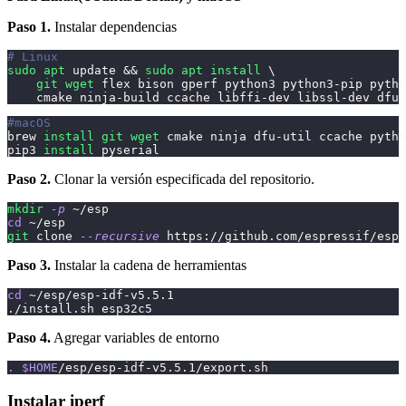
Paso 1.
Instalar dependencias
# Linux
sudo
apt
 update 
&&
sudo
apt
install
\
git
wget
 flex bison gperf python3 python3-pip pytho
    cmake ninja-build ccache libffi-dev libssl-dev dfu-
#macOS
brew 
install
git
wget
 cmake ninja dfu-util ccache pytho
pip3 
install
 pyserial
Paso 2.
Clonar la versión especificada del repositorio.
mkdir
-p
 ~/esp
cd
 ~/esp
git
 clone 
--recursive
 https://github.com/espressif/esp-
Paso 3.
Instalar la cadena de herramientas
cd
 ~/esp/esp-idf-v5.5.1
./install.sh esp32c5
Paso 4.
Agregar variables de entorno
.
$HOME
/esp/esp-idf-v5.5.1/export.sh
Instalar iperf