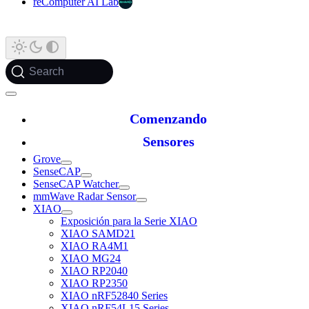
reComputer AI Lab
Search
Comenzando
Sensores
Grove
SenseCAP
SenseCAP Watcher
mmWave Radar Sensor
XIAO
Exposición para la Serie XIAO
XIAO SAMD21
XIAO RA4M1
XIAO MG24
XIAO RP2040
XIAO RP2350
XIAO nRF52840 Series
XIAO nRF54L15 Series