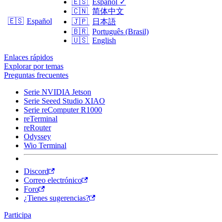
🇪🇸
Español
✓
🇨🇳
简体中文
🇪🇸
Español
🇯🇵
日本語
🇧🇷
Português (Brasil)
🇺🇸
English
Enlaces rápidos
Explorar por temas
Preguntas frecuentes
Serie NVIDIA Jetson
Serie Seeed Studio XIAO
Serie reComputer R1000
reTerminal
reRouter
Odyssey
Wio Terminal
Discord
Correo electrónico
Foro
¿Tienes sugerencias?
Participa