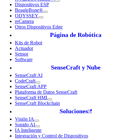
Dispositivos ESP
BeagleBone®
ODYSSEY
reCamera
Otros Dispositivos Edge
Página de Robótica
Kits de Robot
Actuador
Sensor
Software
SenseCraft y Nube
SenseCraft AI
CodeCraft
SenseCraft APP
Plataforma de Datos SenseCraft
SenseCraft HMI
SenseCraft Blockchain
Soluciones
Visión IA
Sonido AI
IA Inteligente
Integración y Control de Dispositivos