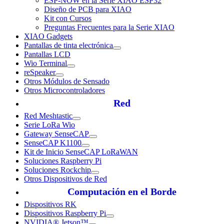
ESP-NOW en la Serie XIAO ESP32
Diseño de PCB para XIAO
Kit con Cursos
Preguntas Frecuentes para la Serie XIAO
XIAO Gadgets
Pantallas de tinta electrónica
Pantallas LCD
Wio Terminal
reSpeaker
Otros Módulos de Sensado
Otros Microcontroladores
Red
Red Meshtastic
Serie LoRa Wio
Gateway SenseCAP
SenseCAP K1100
Kit de Inicio SenseCAP LoRaWAN
Soluciones Raspberry Pi
Soluciones Rockchip
Otros Dispositivos de Red
Computación en el Borde
Dispositivos RK
Dispositivos Raspberry Pi
NVIDIA® Jetson™