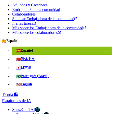
Afiliados y Creadores
Embajador/a de la comunidad
Colaboradores
Solicitar Embajador/a de la comunidad
Ir a las tareas
Más sobre los Embajador/a de la comunidad
Más sobre los colaboradores
🇪🇸
Español
🇪🇸
Español
✓
🇨🇳
简体中文
🇯🇵
日本語
🇧🇷
Português (Brasil)
🇺🇸
English
Tienda 🛍️
Plataformas de IA
SenseCraft AI