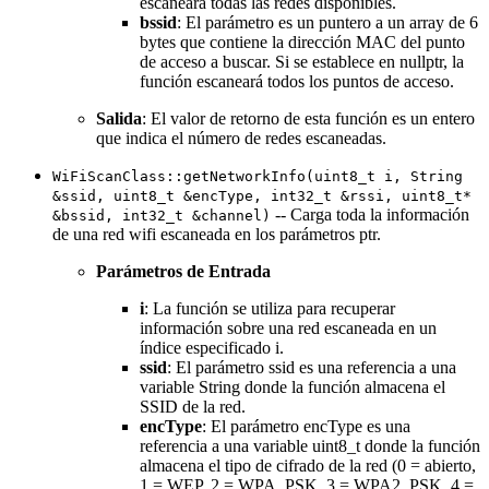
escaneará todas las redes disponibles.
bssid
: El parámetro es un puntero a un array de 6
bytes que contiene la dirección MAC del punto
de acceso a buscar. Si se establece en nullptr, la
función escaneará todos los puntos de acceso.
Salida
: El valor de retorno de esta función es un entero
que indica el número de redes escaneadas.
WiFiScanClass::getNetworkInfo(uint8_t i, String
&ssid, uint8_t &encType, int32_t &rssi, uint8_t*
-- Carga toda la información
&bssid, int32_t &channel)
de una red wifi escaneada en los parámetros ptr.
Parámetros de Entrada
i
: La función se utiliza para recuperar
información sobre una red escaneada en un
índice especificado i.
ssid
: El parámetro ssid es una referencia a una
variable String donde la función almacena el
SSID de la red.
encType
: El parámetro encType es una
referencia a una variable uint8_t donde la función
almacena el tipo de cifrado de la red (0 = abierto,
1 = WEP, 2 = WPA_PSK, 3 = WPA2_PSK, 4 =