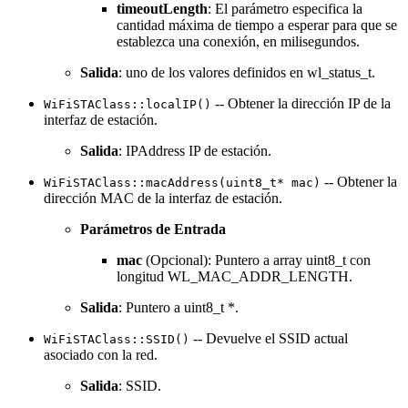
timeoutLength
: El parámetro especifica la
cantidad máxima de tiempo a esperar para que se
establezca una conexión, en milisegundos.
Salida
: uno de los valores definidos en wl_status_t.
-- Obtener la dirección IP de la
WiFiSTAClass::localIP()
interfaz de estación.
Salida
: IPAddress IP de estación.
-- Obtener la
WiFiSTAClass::macAddress(uint8_t* mac)
dirección MAC de la interfaz de estación.
Parámetros de Entrada
mac
(Opcional): Puntero a array uint8_t con
longitud WL_MAC_ADDR_LENGTH.
Salida
: Puntero a uint8_t *.
-- Devuelve el SSID actual
WiFiSTAClass::SSID()
asociado con la red.
Salida
: SSID.