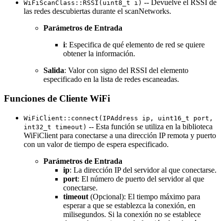
-- Devuelve el RSSI de
WiFiScanClass::RSSI(uint8_t i)
las redes descubiertas durante el scanNetworks.
Parámetros de Entrada
i
: Especifica de qué elemento de red se quiere
obtener la información.
Salida
: Valor con signo del RSSI del elemento
especificado en la lista de redes escaneadas.
Funciones de Cliente WiFi
WiFiClient::connect(IPAddress ip, uint16_t port,
-- Esta función se utiliza en la biblioteca
int32_t timeout)
WiFiClient para conectarse a una dirección IP remota y puerto
con un valor de tiempo de espera especificado.
Parámetros de Entrada
ip
: La dirección IP del servidor al que conectarse.
port
: El número de puerto del servidor al que
conectarse.
timeout
(Opcional): El tiempo máximo para
esperar a que se establezca la conexión, en
milisegundos. Si la conexión no se establece