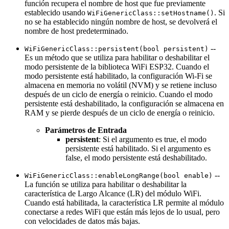
función recupera el nombre de host que fue previamente
establecido usando
. Si
WiFiGenericClass::setHostname()
no se ha establecido ningún nombre de host, se devolverá el
nombre de host predeterminado.
--
WiFiGenericClass::persistent(bool persistent)
Es un método que se utiliza para habilitar o deshabilitar el
modo persistente de la biblioteca WiFi ESP32. Cuando el
modo persistente está habilitado, la configuración Wi-Fi se
almacena en memoria no volátil (NVM) y se retiene incluso
después de un ciclo de energía o reinicio. Cuando el modo
persistente está deshabilitado, la configuración se almacena en
RAM y se pierde después de un ciclo de energía o reinicio.
Parámetros de Entrada
persistent
: Si el argumento es true, el modo
persistente está habilitado. Si el argumento es
false, el modo persistente está deshabilitado.
--
WiFiGenericClass::enableLongRange(bool enable)
La función se utiliza para habilitar o deshabilitar la
característica de Largo Alcance (LR) del módulo WiFi.
Cuando está habilitada, la característica LR permite al módulo
conectarse a redes WiFi que están más lejos de lo usual, pero
con velocidades de datos más bajas.