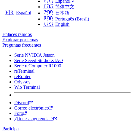
🇪🇸
Español
✓
🇨🇳
简体中文
🇪🇸
Español
🇯🇵
日本語
🇧🇷
Português (Brasil)
🇺🇸
English
Enlaces rápidos
Explorar por temas
Preguntas frecuentes
Serie NVIDIA Jetson
Serie Seeed Studio XIAO
Serie reComputer R1000
reTerminal
reRouter
Odyssey
Wio Terminal
Discord
Correo electrónico
Foro
¿Tienes sugerencias?
Participa