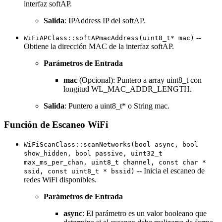
interfaz softAP.
Salida
: IPAddress IP del softAP.
--
WiFiAPClass::softAPmacAddress(uint8_t* mac)
Obtiene la dirección MAC de la interfaz softAP.
Parámetros de Entrada
mac
(Opcional): Puntero a array uint8_t con
longitud WL_MAC_ADDR_LENGTH.
Salida
: Puntero a uint8_t* o String mac.
Función de Escaneo WiFi
WiFiScanClass::scanNetworks(bool async, bool
show_hidden, bool passive, uint32_t
max_ms_per_chan, uint8_t channel, const char *
-- Inicia el escaneo de
ssid, const uint8_t * bssid)
redes WiFi disponibles.
Parámetros de Entrada
async
: El parámetro es un valor booleano que