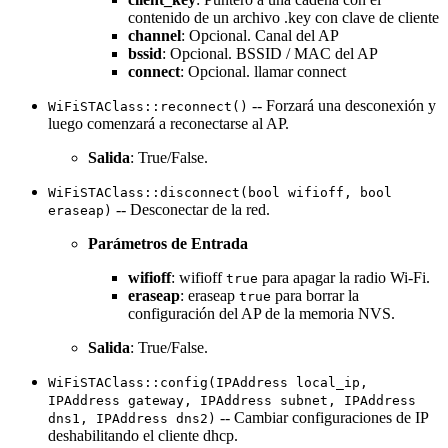
contenido de un archivo .key con clave de cliente
channel
: Opcional. Canal del AP
bssid
: Opcional. BSSID / MAC del AP
connect
: Opcional. llamar connect
-- Forzará una desconexión y
WiFiSTAClass::reconnect()
luego comenzará a reconectarse al AP.
Salida
: True/False.
WiFiSTAClass::disconnect(bool wifioff, bool
-- Desconectar de la red.
eraseap)
Parámetros de Entrada
wifioff
: wifioff
para apagar la radio Wi-Fi.
true
eraseap
: eraseap
para borrar la
true
configuración del AP de la memoria NVS.
Salida
: True/False.
WiFiSTAClass::config(IPAddress local_ip,
IPAddress gateway, IPAddress subnet, IPAddress
-- Cambiar configuraciones de IP
dns1, IPAddress dns2)
deshabilitando el cliente dhcp.