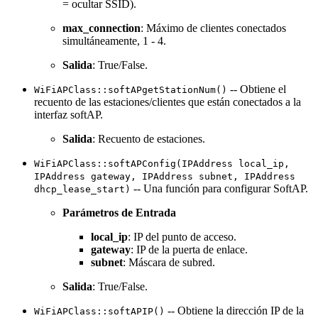
= ocultar SSID).
max_connection
: Máximo de clientes conectados
simultáneamente, 1 - 4.
Salida
: True/False.
-- Obtiene el
WiFiAPClass::softAPgetStationNum()
recuento de las estaciones/clientes que están conectados a la
interfaz softAP.
Salida
: Recuento de estaciones.
WiFiAPClass::softAPConfig(IPAddress local_ip,
IPAddress gateway, IPAddress subnet, IPAddress
-- Una función para configurar SoftAP.
dhcp_lease_start)
Parámetros de Entrada
local_ip
: IP del punto de acceso.
gateway
: IP de la puerta de enlace.
subnet
: Máscara de subred.
Salida
: True/False.
-- Obtiene la dirección IP de la
WiFiAPClass::softAPIP()