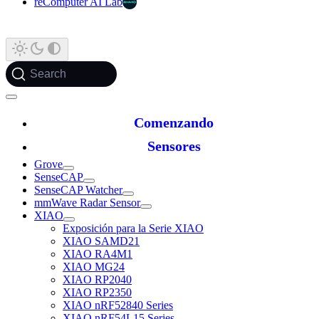
reComputer AI Lab
Search
Comenzando
Sensores
Grove
SenseCAP
SenseCAP Watcher
mmWave Radar Sensor
XIAO
Exposición para la Serie XIAO
XIAO SAMD21
XIAO RA4M1
XIAO MG24
XIAO RP2040
XIAO RP2350
XIAO nRF52840 Series
XIAO nRF54L15 Series