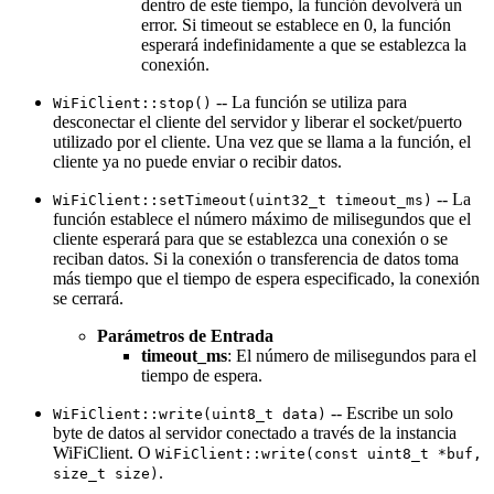
dentro de este tiempo, la función devolverá un
error. Si timeout se establece en 0, la función
esperará indefinidamente a que se establezca la
conexión.
-- La función se utiliza para
WiFiClient::stop()
desconectar el cliente del servidor y liberar el socket/puerto
utilizado por el cliente. Una vez que se llama a la función, el
cliente ya no puede enviar o recibir datos.
-- La
WiFiClient::setTimeout(uint32_t timeout_ms)
función establece el número máximo de milisegundos que el
cliente esperará para que se establezca una conexión o se
reciban datos. Si la conexión o transferencia de datos toma
más tiempo que el tiempo de espera especificado, la conexión
se cerrará.
Parámetros de Entrada
timeout_ms
: El número de milisegundos para el
tiempo de espera.
-- Escribe un solo
WiFiClient::write(uint8_t data)
byte de datos al servidor conectado a través de la instancia
WiFiClient. O
WiFiClient::write(const uint8_t *buf,
.
size_t size)