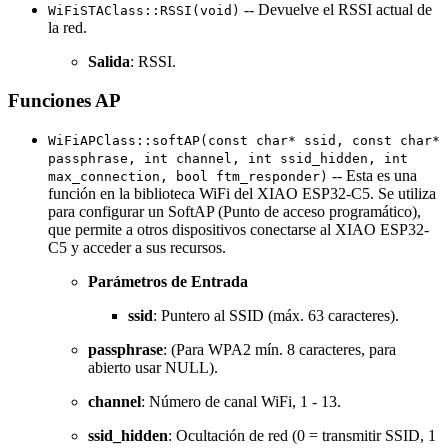
-- Devuelve el RSSI actual de
WiFiSTAClass::RSSI(void)
la red.
Salida
: RSSI.
Funciones AP
WiFiAPClass::softAP(const char* ssid, const char*
passphrase, int channel, int ssid_hidden, int
-- Esta es una
max_connection, bool ftm_responder)
función en la biblioteca WiFi del XIAO ESP32-C5. Se utiliza
para configurar un SoftAP (Punto de acceso programático),
que permite a otros dispositivos conectarse al XIAO ESP32-
C5 y acceder a sus recursos.
Parámetros de Entrada
ssid
: Puntero al SSID (máx. 63 caracteres).
passphrase
: (Para WPA2 mín. 8 caracteres, para
abierto usar NULL).
channel
: Número de canal WiFi, 1 - 13.
ssid_hidden
: Ocultación de red (0 = transmitir SSID, 1