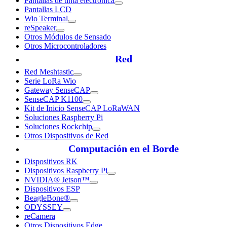
Pantallas de tinta electrónica
Pantallas LCD
Wio Terminal
reSpeaker
Otros Módulos de Sensado
Otros Microcontroladores
Red
Red Meshtastic
Serie LoRa Wio
Gateway SenseCAP
SenseCAP K1100
Kit de Inicio SenseCAP LoRaWAN
Soluciones Raspberry Pi
Soluciones Rockchip
Otros Dispositivos de Red
Computación en el Borde
Dispositivos RK
Dispositivos Raspberry Pi
NVIDIA® Jetson™
Dispositivos ESP
BeagleBone®
ODYSSEY
reCamera
Otros Dispositivos Edge