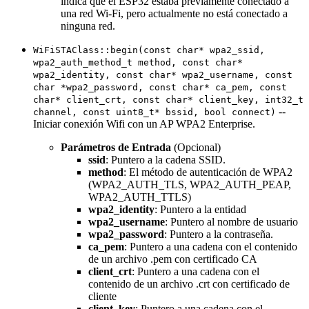
indica que el ESP32 estaba previamente conectado a
una red Wi-Fi, pero actualmente no está conectado a
ninguna red.
WiFiSTAClass::begin(const char* wpa2_ssid,
wpa2_auth_method_t method, const char*
wpa2_identity, const char* wpa2_username, const
char *wpa2_password, const char* ca_pem, const
char* client_crt, const char* client_key, int32_t
--
channel, const uint8_t* bssid, bool connect)
Iniciar conexión Wifi con un AP WPA2 Enterprise.
Parámetros de Entrada
(Opcional)
ssid
: Puntero a la cadena SSID.
method
: El método de autenticación de WPA2
(WPA2_AUTH_TLS, WPA2_AUTH_PEAP,
WPA2_AUTH_TTLS)
wpa2_identity
: Puntero a la entidad
wpa2_username
: Puntero al nombre de usuario
wpa2_password
: Puntero a la contraseña.
ca_pem
: Puntero a una cadena con el contenido
de un archivo .pem con certificado CA
client_crt
: Puntero a una cadena con el
contenido de un archivo .crt con certificado de
cliente
client_key
: Puntero a una cadena con el