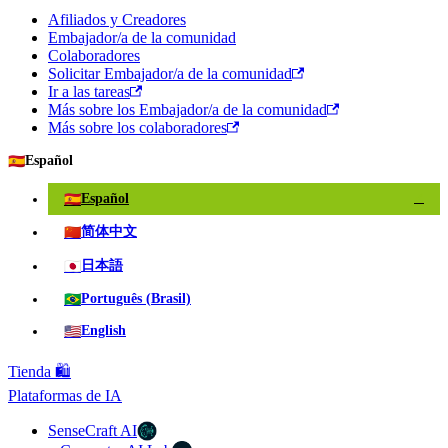
Afiliados y Creadores
Embajador/a de la comunidad
Colaboradores
Solicitar Embajador/a de la comunidad
Ir a las tareas
Más sobre los Embajador/a de la comunidad
Más sobre los colaboradores
🇪🇸
Español
🇪🇸
Español
✓
🇨🇳
简体中文
🇯🇵
日本語
🇧🇷
Português (Brasil)
🇺🇸
English
Tienda 🛍️
Plataformas de IA
SenseCraft AI