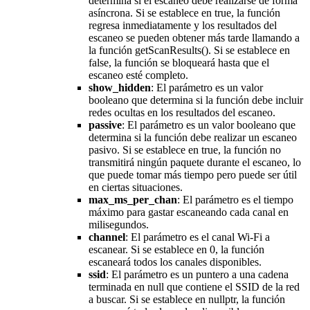
determina si el escaneo debe realizarse de forma
asíncrona. Si se establece en true, la función
regresa inmediatamente y los resultados del
escaneo se pueden obtener más tarde llamando a
la función getScanResults(). Si se establece en
false, la función se bloqueará hasta que el
escaneo esté completo.
show_hidden
: El parámetro es un valor
booleano que determina si la función debe incluir
redes ocultas en los resultados del escaneo.
passive
: El parámetro es un valor booleano que
determina si la función debe realizar un escaneo
pasivo. Si se establece en true, la función no
transmitirá ningún paquete durante el escaneo, lo
que puede tomar más tiempo pero puede ser útil
en ciertas situaciones.
max_ms_per_chan
: El parámetro es el tiempo
máximo para gastar escaneando cada canal en
milisegundos.
channel
: El parámetro es el canal Wi-Fi a
escanear. Si se establece en 0, la función
escaneará todos los canales disponibles.
ssid
: El parámetro es un puntero a una cadena
terminada en null que contiene el SSID de la red
a buscar. Si se establece en nullptr, la función