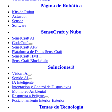
Página de Robótica
Kits de Robot
Actuador
Sensor
Software
SenseCraft y Nube
SenseCraft AI
CodeCraft
SenseCraft APP
Plataforma de Datos SenseCraft
SenseCraft HMI
SenseCraft Blockchain
Soluciones
Visión IA
Sonido AI
IA Inteligente
Integración y Control de Dispositivos
Monitoreo Ambiental
Respuesta a Peligros
Posicionamiento Interior-Exterior
Temas de Tecnología