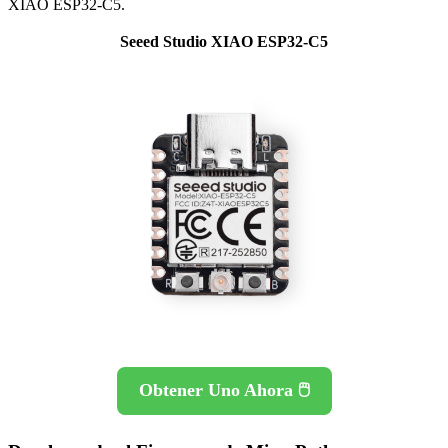
XIAO ESP32-C5.
Seeed Studio XIAO ESP32-C5
Obtener Uno Ahora 🖱️