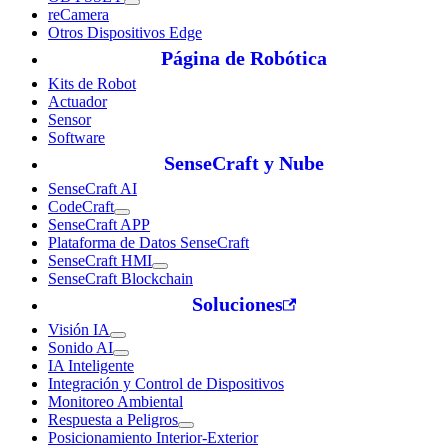
reCamera
Otros Dispositivos Edge
Página de Robótica
Kits de Robot
Actuador
Sensor
Software
SenseCraft y Nube
SenseCraft AI
CodeCraft
SenseCraft APP
Plataforma de Datos SenseCraft
SenseCraft HMI
SenseCraft Blockchain
Soluciones
Visión IA
Sonido AI
IA Inteligente
Integración y Control de Dispositivos
Monitoreo Ambiental
Respuesta a Peligros
Posicionamiento Interior-Exterior