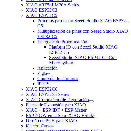
XIAO nRF54LM20A Series
XIAO ESP32C3
XIAO ESP32C5
Primeros pasos con Seeed Studio XIAO ESP32-
C5
Multiplexación de pines con Seeed Studio XIAO
ESP32-C5
Lenguaje de Programación
Platform IO con Seeed Studio XIAO
ESP32-C5
Seeed Studio XIAO ESP32-C5 Con
Micropython
Aplicación
Zigbee
Conexión Inalámbrica
RTOS
XIAO ESP32C6
XIAO ESP32S3 Series
XIAO Compañero de Depuración
Placas de Expansión para XIAO
XIAO + ESP-IDF + ESP-Matter
ESP-NOW en la Serie XIAO ESP32
Diseño de PCB para XIAO
Kit con Cursos