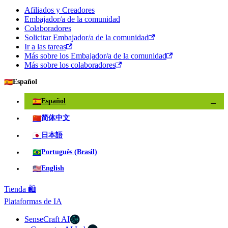
Afiliados y Creadores
Embajador/a de la comunidad
Colaboradores
Solicitar Embajador/a de la comunidad
Ir a las tareas
Más sobre los Embajador/a de la comunidad
Más sobre los colaboradores
🇪🇸
Español
🇪🇸
Español
✓
🇨🇳
简体中文
🇯🇵
日本語
🇧🇷
Português (Brasil)
🇺🇸
English
Tienda 🛍️
Plataformas de IA
SenseCraft AI