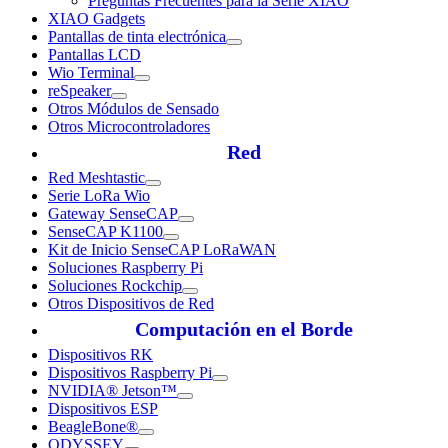
Preguntas Frecuentes para la Serie XIAO
XIAO Gadgets
Pantallas de tinta electrónica
Pantallas LCD
Wio Terminal
reSpeaker
Otros Módulos de Sensado
Otros Microcontroladores
Red
Red Meshtastic
Serie LoRa Wio
Gateway SenseCAP
SenseCAP K1100
Kit de Inicio SenseCAP LoRaWAN
Soluciones Raspberry Pi
Soluciones Rockchip
Otros Dispositivos de Red
Computación en el Borde
Dispositivos RK
Dispositivos Raspberry Pi
NVIDIA® Jetson™
Dispositivos ESP
BeagleBone®
ODYSSEY