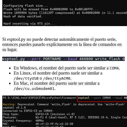
Si esptool.py no puede detectar automáticamente el puerto serie,
entonces puedes pasarlo explícitamente en la línea de comandos en
su lugar.
esptool.py 
--port
 PORTNAME 
--baud
460800
 write_flash 0x
En Windows, el nombre del puerto suele ser similar a
.
COM4
En Linux, el nombre del puerto suele ser similar a
o
.
/dev/ttyUSB
/dev/ttyACM0
En Mac, el nombre del puerto suele ser similar a
.
/dev/cu.usbmodem01