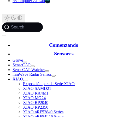
reComputer AI Lab
Search
Comenzando
Sensores
Grove
SenseCAP
SenseCAP Watcher
mmWave Radar Sensor
XIAO
Exposición para la Serie XIAO
XIAO SAMD21
XIAO RA4M1
XIAO MG24
XIAO RP2040
XIAO RP2350
XIAO nRF52840 Series
XIAO nRF54L15 Series