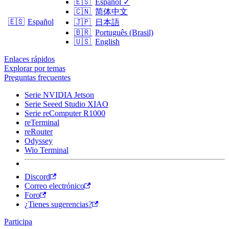
🇪🇸
Español
✓
🇨🇳
简体中文
🇪🇸
Español
🇯🇵
日本語
🇧🇷
Português (Brasil)
🇺🇸
English
Enlaces rápidos
Explorar por temas
Preguntas frecuentes
Serie NVIDIA Jetson
Serie Seeed Studio XIAO
Serie reComputer R1000
reTerminal
reRouter
Odyssey
Wio Terminal
Discord
Correo electrónico
Foro
¿Tienes sugerencias?
Participa