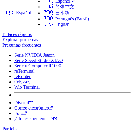
🇪🇸
Español
✓
🇨🇳
简体中文
🇪🇸
Español
🇯🇵
日本語
🇧🇷
Português (Brasil)
🇺🇸
English
Enlaces rápidos
Explorar por temas
Preguntas frecuentes
Serie NVIDIA Jetson
Serie Seeed Studio XIAO
Serie reComputer R1000
reTerminal
reRouter
Odyssey
Wio Terminal
Discord
Correo electrónico
Foro
¿Tienes sugerencias?
Participa