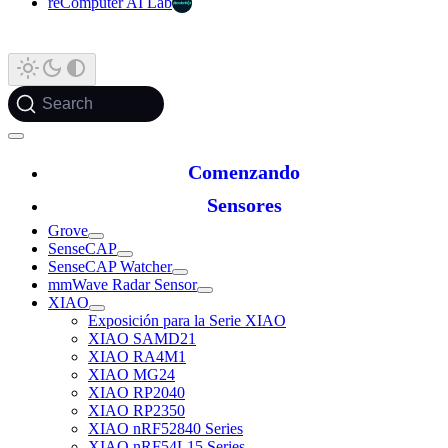
reComputer AI Lab
Search
Comenzando
Sensores
Grove
SenseCAP
SenseCAP Watcher
mmWave Radar Sensor
XIAO
Exposición para la Serie XIAO
XIAO SAMD21
XIAO RA4M1
XIAO MG24
XIAO RP2040
XIAO RP2350
XIAO nRF52840 Series
XIAO nRF54L15 Series