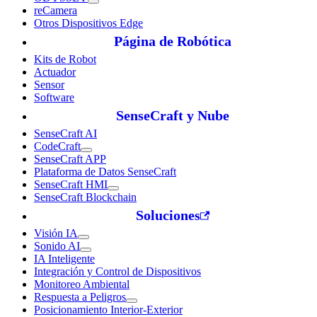
reCamera
Otros Dispositivos Edge
Página de Robótica
Kits de Robot
Actuador
Sensor
Software
SenseCraft y Nube
SenseCraft AI
CodeCraft
SenseCraft APP
Plataforma de Datos SenseCraft
SenseCraft HMI
SenseCraft Blockchain
Soluciones
Visión IA
Sonido AI
IA Inteligente
Integración y Control de Dispositivos
Monitoreo Ambiental
Respuesta a Peligros
Posicionamiento Interior-Exterior