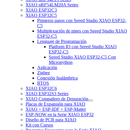
XIAO nRF54LM20A Series
XIAO ESP32C3
XIAO ESP32C5
Primeros pasos con Seeed Studio XIAO ESP32-
C5
Multiplexación de pines con Seeed Studio XIAO
ESP32-C5
Lenguaje de Programación
Platform IO con Seeed Studio XIAO
ESP32-C5
Seeed Studio XIAO ESP32-C5 Con
Micropython
Aplicación
Zigbee
Conexión Inalámbrica
RTOS
XIAO ESP32C6
XIAO ESP32S3 Series
XIAO Compañero de Depuración
Placas de Expansión para XIAO
XIAO + ESP-IDF + ESP-Matter
ESP-NOW en la Serie XIAO ESP32
Diseño de PCB para XIAO
Kit con Cursos