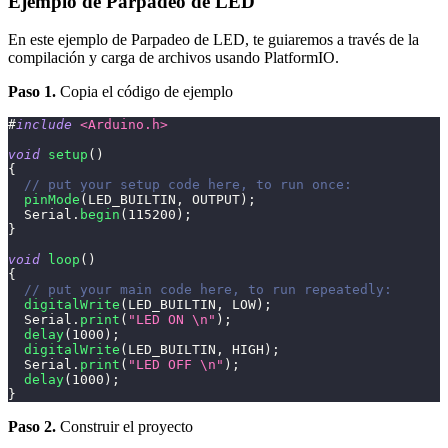
Ejemplo de Parpadeo de LED
En este ejemplo de Parpadeo de LED, te guiaremos a través de la
compilación y carga de archivos usando PlatformIO.
Paso 1.
Copia el código de ejemplo
#
include
<Arduino.h>
void
setup
(
)
{
// put your setup code here, to run once:
pinMode
(
LED_BUILTIN
,
 OUTPUT
)
;
  Serial
.
begin
(
115200
)
;
}
void
loop
(
)
{
// put your main code here, to run repeatedly:
digitalWrite
(
LED_BUILTIN
,
 LOW
)
;
  Serial
.
print
(
"LED ON \n"
)
;
delay
(
1000
)
;
digitalWrite
(
LED_BUILTIN
,
 HIGH
)
;
  Serial
.
print
(
"LED OFF \n"
)
;
delay
(
1000
)
;
}
Paso 2.
Construir el proyecto