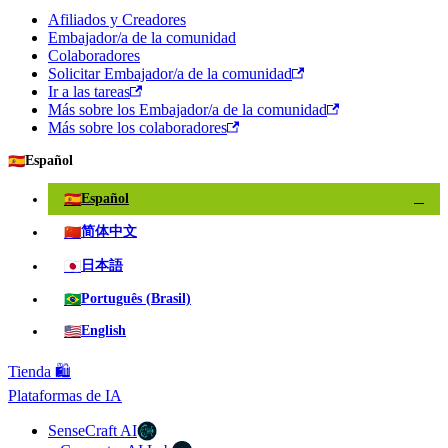
Afiliados y Creadores
Embajador/a de la comunidad
Colaboradores
Solicitar Embajador/a de la comunidad
Ir a las tareas
Más sobre los Embajador/a de la comunidad
Más sobre los colaboradores
🇪🇸
Español
🇪🇸
Español
✓
🇨🇳
简体中文
🇯🇵
日本語
🇧🇷
Português (Brasil)
🇺🇸
English
Tienda 🛍️
Plataformas de IA
SenseCraft AI