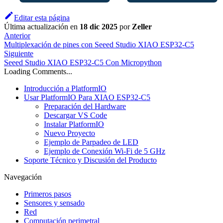
Editar esta página
Última actualización
en
18 dic 2025
por
Zeller
Anterior
Multiplexación de pines con Seeed Studio XIAO ESP32-C5
Siguiente
Seeed Studio XIAO ESP32-C5 Con Micropython
Loading Comments...
Introducción a PlatformIO
Usar PlatformIO Para XIAO ESP32-C5
Preparación del Hardware
Descargar VS Code
Instalar PlatformIO
Nuevo Proyecto
Ejemplo de Parpadeo de LED
Ejemplo de Conexión Wi-Fi de 5 GHz
Soporte Técnico y Discusión del Producto
Navegación
Primeros pasos
Sensores y sensado
Red
Computación perimetral