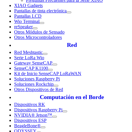
Preguntas Frecuentes para la Serie XIAO
XIAO Gadgets
Pantallas de tinta electrónica
Pantallas LCD
Wio Terminal
reSpeaker
Otros Módulos de Sensado
Otros Microcontroladores
Red
Red Meshtastic
Serie LoRa Wio
Gateway SenseCAP
SenseCAP K1100
Kit de Inicio SenseCAP LoRaWAN
Soluciones Raspberry Pi
Soluciones Rockchip
Otros Dispositivos de Red
Computación en el Borde
Dispositivos RK
Dispositivos Raspberry Pi
NVIDIA® Jetson™
Dispositivos ESP
BeagleBone®
ODYSSEY