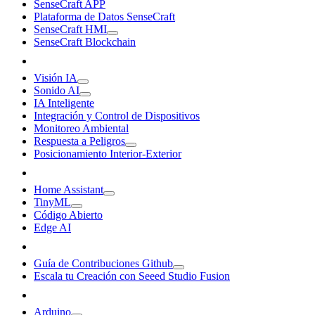
SenseCraft APP
Plataforma de Datos SenseCraft
SenseCraft HMI
SenseCraft Blockchain
Visión IA
Sonido AI
IA Inteligente
Integración y Control de Dispositivos
Monitoreo Ambiental
Respuesta a Peligros
Posicionamiento Interior-Exterior
Home Assistant
TinyML
Código Abierto
Edge AI
Guía de Contribuciones Github
Escala tu Creación con Seeed Studio Fusion
Arduino