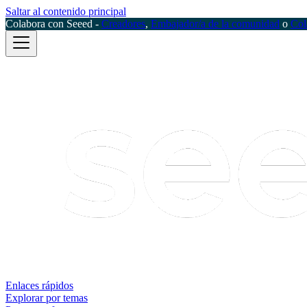
Saltar al contenido principal
Colabora con Seeed -
Creadores
,
Embajador/a de la comunidad
o
Col
Enlaces rápidos
Explorar por temas