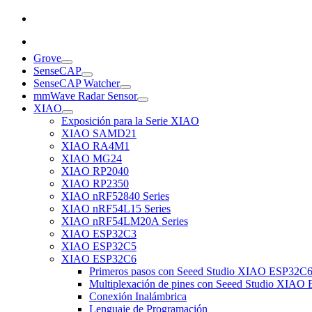
Grove
SenseCAP
SenseCAP Watcher
mmWave Radar Sensor
XIAO
Exposición para la Serie XIAO
XIAO SAMD21
XIAO RA4M1
XIAO MG24
XIAO RP2040
XIAO RP2350
XIAO nRF52840 Series
XIAO nRF54L15 Series
XIAO nRF54LM20A Series
XIAO ESP32C3
XIAO ESP32C5
XIAO ESP32C6
Primeros pasos con Seeed Studio XIAO ESP32C
Multiplexación de pines con Seeed Studio XIA
Conexión Inalámbrica
Lenguaje de Programación