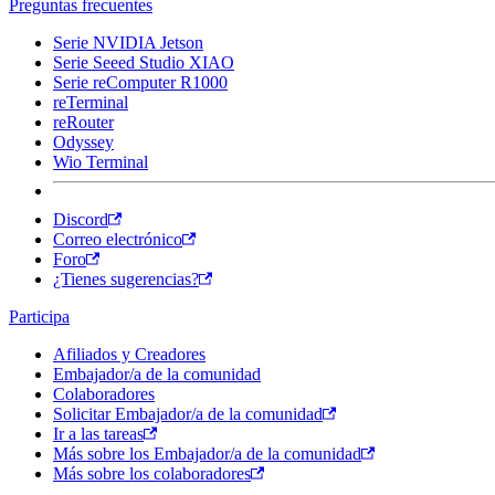
Preguntas frecuentes
Serie NVIDIA Jetson
Serie Seeed Studio XIAO
Serie reComputer R1000
reTerminal
reRouter
Odyssey
Wio Terminal
Discord
Correo electrónico
Foro
¿Tienes sugerencias?
Participa
Afiliados y Creadores
Embajador/a de la comunidad
Colaboradores
Solicitar Embajador/a de la comunidad
Ir a las tareas
Más sobre los Embajador/a de la comunidad
Más sobre los colaboradores