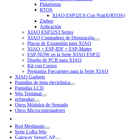
Plataforma
RTOS
XIAO ESP32C6 Con NuttX(RTOS)
Zigbee
Aplicación
XIAO ESP32S3 Series
XIAO Compañero de Depuración
Placas de Expansión para XIAO
XIAO + ESP-IDF + ESP-Matter
ESP-NOW en la Serie XIAO ESP32
Diseño de PCB para XIAO
Kit con Cursos
Preguntas Frecuentes para la Serie XIAO
XIAO Gadgets
Pantallas de tinta electrónica
Pantallas LCD
Wio Terminal
reSpeaker
Otros Módulos de Sensado
Otros Microcontroladores
Red Meshtastic
Serie LoRa Wio
Gateway SenseCAP