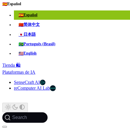
🇪🇸
Español
🇪🇸
Español
🇨🇳
简体中文
🇯🇵
日本語
🇧🇷
Português (Brasil)
🇺🇸
English
Tienda 🛍️
Plataformas de IA
SenseCraft AI
reComputer AI Lab
Search