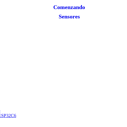
Comenzando
Sensores
6
O ESP32C6