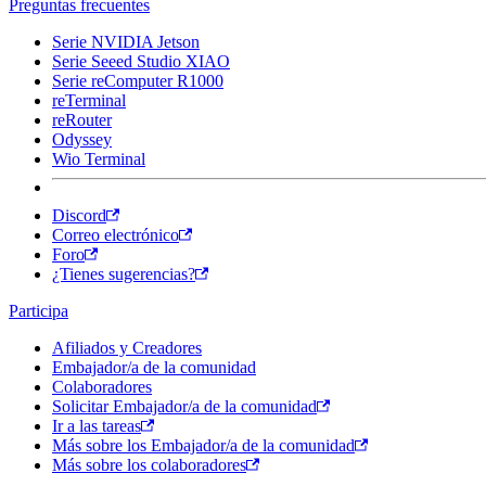
Preguntas frecuentes
Serie NVIDIA Jetson
Serie Seeed Studio XIAO
Serie reComputer R1000
reTerminal
reRouter
Odyssey
Wio Terminal
Discord
Correo electrónico
Foro
¿Tienes sugerencias?
Participa
Afiliados y Creadores
Embajador/a de la comunidad
Colaboradores
Solicitar Embajador/a de la comunidad
Ir a las tareas
Más sobre los Embajador/a de la comunidad
Más sobre los colaboradores