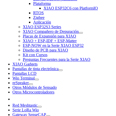
Plataforma
XIAO ESP32C6 con PlatformIO
RTOS
Zigbee
Aplicación
XIAO ESP32S3 Series
XIAO Compañero de Depuración
Placas de Expansión para XIAO
XIAO + ESP-IDF + ESP-Matter
ESP-NOW en la Serie XIAO ESP32
Diseño de PCB para XIAO
Kit con Cursos
Preguntas Frecuentes para la Serie XIAO
XIAO Gadgets
Pantallas de tinta electrónica
Pantallas LCD
Wio Terminal
reSpeaker
Otros Módulos de Sensado
Otros Microcontroladores
Red Meshtastic
Serie LoRa Wio
Gateway SenseCAP