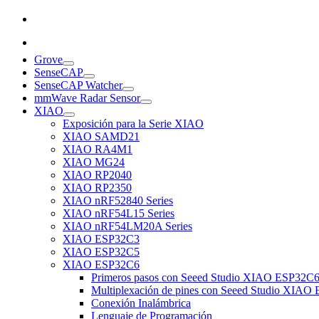
Grove
SenseCAP
SenseCAP Watcher
mmWave Radar Sensor
XIAO
Exposición para la Serie XIAO
XIAO SAMD21
XIAO RA4M1
XIAO MG24
XIAO RP2040
XIAO RP2350
XIAO nRF52840 Series
XIAO nRF54L15 Series
XIAO nRF54LM20A Series
XIAO ESP32C3
XIAO ESP32C5
XIAO ESP32C6
Primeros pasos con Seeed Studio XIAO ESP32C
Multiplexación de pines con Seeed Studio XIA
Conexión Inalámbrica
Lenguaje de Programación