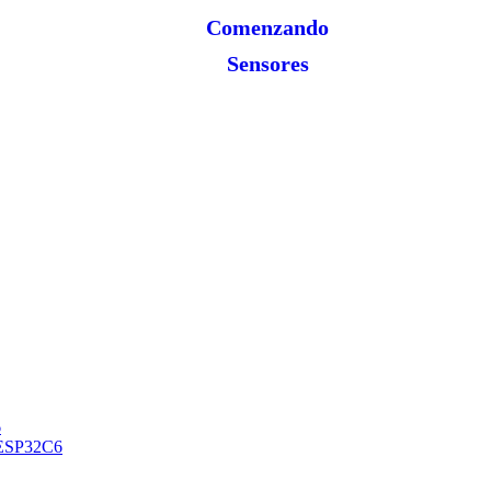
Comenzando
Sensores
6
O ESP32C6