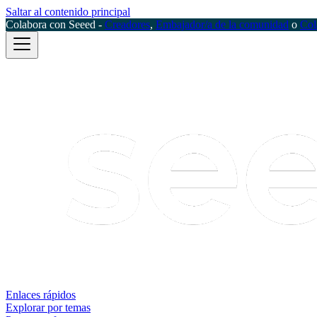
Saltar al contenido principal
Colabora con Seeed -
Creadores
,
Embajador/a de la comunidad
o
Col
Enlaces rápidos
Explorar por temas