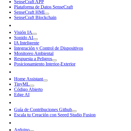
SenseCraft APP
Plataforma de Datos SenseCraft
SenseCraft HMI
SenseCraft Blockchain
Visión IA
Sonido AI
IA Inteligente
Integración y Control de Dispositivos
Monitoreo Ambiental
Respuesta a Peligros
Posicionamiento Interior-Exterior
Home Assistant
TinyML
Código Abierto
Edge AI
Guía de Contribuciones Github
Escala tu Creación con Seeed Studio Fusion
Arduino