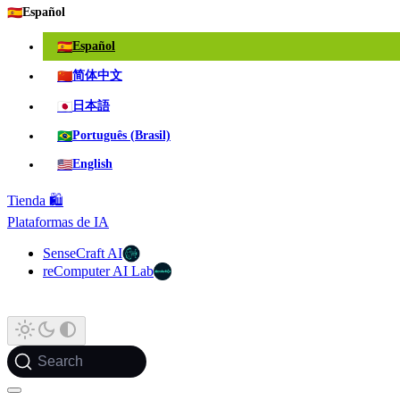
🇪🇸
Español
🇪🇸
Español
🇨🇳
简体中文
🇯🇵
日本語
🇧🇷
Português (Brasil)
🇺🇸
English
Tienda 🛍️
Plataformas de IA
SenseCraft AI
reComputer AI Lab
Search