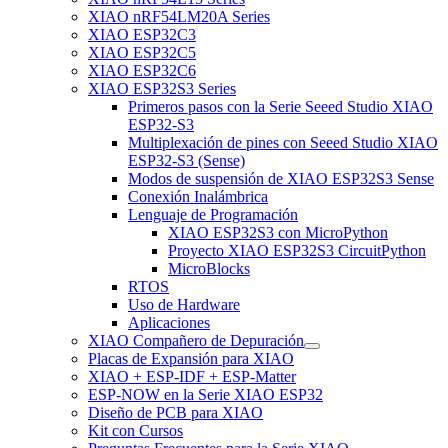
XIAO nRF54LM20A Series
XIAO ESP32C3
XIAO ESP32C5
XIAO ESP32C6
XIAO ESP32S3 Series
Primeros pasos con la Serie Seeed Studio XIAO
ESP32-S3
Multiplexación de pines con Seeed Studio XIAO
ESP32-S3 (Sense)
Modos de suspensión de XIAO ESP32S3 Sense
Conexión Inalámbrica
Lenguaje de Programación
XIAO ESP32S3 con MicroPython
Proyecto XIAO ESP32S3 CircuitPython
MicroBlocks
RTOS
Uso de Hardware
Aplicaciones
XIAO Compañero de Depuración
Placas de Expansión para XIAO
XIAO + ESP-IDF + ESP-Matter
ESP-NOW en la Serie XIAO ESP32
Diseño de PCB para XIAO
Kit con Cursos