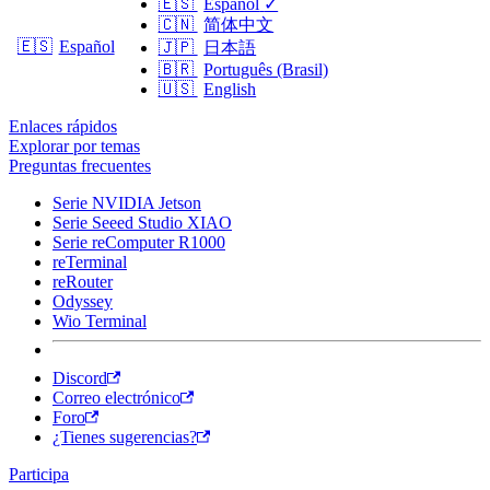
🇪🇸
Español
✓
🇨🇳
简体中文
🇪🇸
Español
🇯🇵
日本語
🇧🇷
Português (Brasil)
🇺🇸
English
Enlaces rápidos
Explorar por temas
Preguntas frecuentes
Serie NVIDIA Jetson
Serie Seeed Studio XIAO
Serie reComputer R1000
reTerminal
reRouter
Odyssey
Wio Terminal
Discord
Correo electrónico
Foro
¿Tienes sugerencias?
Participa