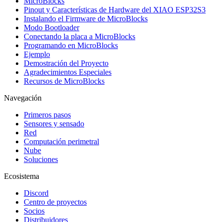
MicroBlocks
Pinout y Características de Hardware del XIAO ESP32S3
Instalando el Firmware de MicroBlocks
Modo Bootloader
Conectando la placa a MicroBlocks
Programando en MicroBlocks
Ejemplo
Demostración del Proyecto
Agradecimientos Especiales
Recursos de MicroBlocks
Navegación
Primeros pasos
Sensores y sensado
Red
Computación perimetral
Nube
Soluciones
Ecosistema
Discord
Centro de proyectos
Socios
Distribuidores