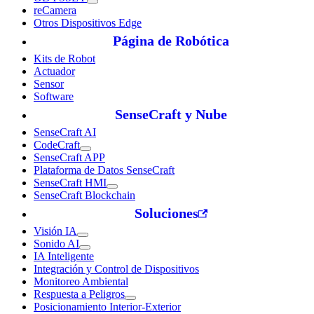
reCamera
Otros Dispositivos Edge
Página de Robótica
Kits de Robot
Actuador
Sensor
Software
SenseCraft y Nube
SenseCraft AI
CodeCraft
SenseCraft APP
Plataforma de Datos SenseCraft
SenseCraft HMI
SenseCraft Blockchain
Soluciones
Visión IA
Sonido AI
IA Inteligente
Integración y Control de Dispositivos
Monitoreo Ambiental
Respuesta a Peligros
Posicionamiento Interior-Exterior