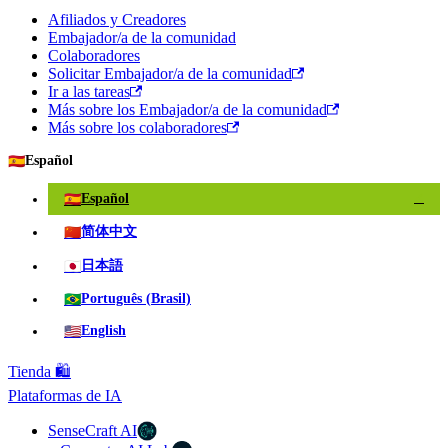
Afiliados y Creadores
Embajador/a de la comunidad
Colaboradores
Solicitar Embajador/a de la comunidad
Ir a las tareas
Más sobre los Embajador/a de la comunidad
Más sobre los colaboradores
🇪🇸
Español
🇪🇸
Español
✓
🇨🇳
简体中文
🇯🇵
日本語
🇧🇷
Português (Brasil)
🇺🇸
English
Tienda 🛍️
Plataformas de IA
SenseCraft AI