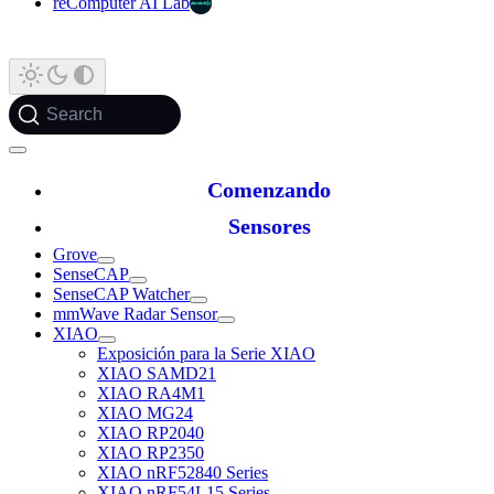
reComputer AI Lab
Search
Comenzando
Sensores
Grove
SenseCAP
SenseCAP Watcher
mmWave Radar Sensor
XIAO
Exposición para la Serie XIAO
XIAO SAMD21
XIAO RA4M1
XIAO MG24
XIAO RP2040
XIAO RP2350
XIAO nRF52840 Series
XIAO nRF54L15 Series