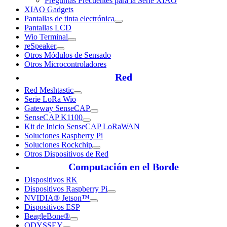
Preguntas Frecuentes para la Serie XIAO
XIAO Gadgets
Pantallas de tinta electrónica
Pantallas LCD
Wio Terminal
reSpeaker
Otros Módulos de Sensado
Otros Microcontroladores
Red
Red Meshtastic
Serie LoRa Wio
Gateway SenseCAP
SenseCAP K1100
Kit de Inicio SenseCAP LoRaWAN
Soluciones Raspberry Pi
Soluciones Rockchip
Otros Dispositivos de Red
Computación en el Borde
Dispositivos RK
Dispositivos Raspberry Pi
NVIDIA® Jetson™
Dispositivos ESP
BeagleBone®
ODYSSEY