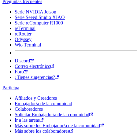
Preguntas frecuentes
Serie NVIDIA Jetson
Serie Seeed Studio XIAO
Serie reComputer R1000
reTerminal
reRouter
Odyssey
Wio Terminal
Discord
Correo electrónico
Foro
¿Tienes sugerencias?
Participa
Afiliados y Creadores
Embajador/a de la comunidad
Colaboradores
Solicitar Embajador/a de la comunidad
Ir a las tareas
Más sobre los Embajador/a de la comunidad
Más sobre los colaboradores