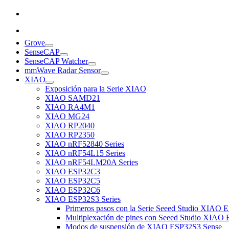
Grove
SenseCAP
SenseCAP Watcher
mmWave Radar Sensor
XIAO
Exposición para la Serie XIAO
XIAO SAMD21
XIAO RA4M1
XIAO MG24
XIAO RP2040
XIAO RP2350
XIAO nRF52840 Series
XIAO nRF54L15 Series
XIAO nRF54LM20A Series
XIAO ESP32C3
XIAO ESP32C5
XIAO ESP32C6
XIAO ESP32S3 Series
Primeros pasos con la Serie Seeed Studio XIAO 
Multiplexación de pines con Seeed Studio XIAO 
Modos de suspensión de XIAO ESP32S3 Sense