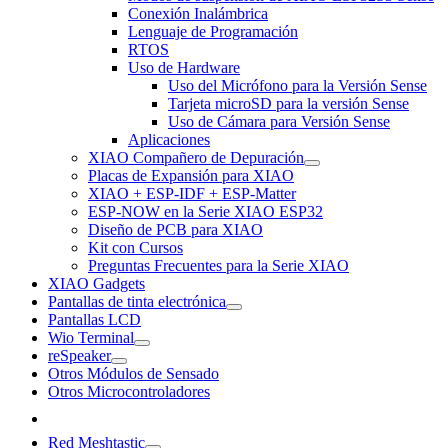
Conexión Inalámbrica
Lenguaje de Programación
RTOS
Uso de Hardware
Uso del Micrófono para la Versión Sense
Tarjeta microSD para la versión Sense
Uso de Cámara para Versión Sense
Aplicaciones
XIAO Compañero de Depuración
Placas de Expansión para XIAO
XIAO + ESP-IDF + ESP-Matter
ESP-NOW en la Serie XIAO ESP32
Diseño de PCB para XIAO
Kit con Cursos
Preguntas Frecuentes para la Serie XIAO
XIAO Gadgets
Pantallas de tinta electrónica
Pantallas LCD
Wio Terminal
reSpeaker
Otros Módulos de Sensado
Otros Microcontroladores
Red Meshtastic