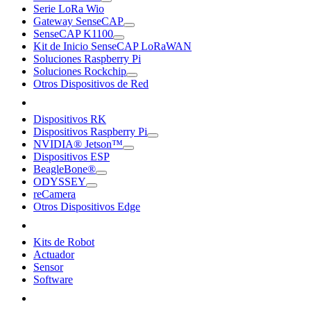
Serie LoRa Wio
Gateway SenseCAP
SenseCAP K1100
Kit de Inicio SenseCAP LoRaWAN
Soluciones Raspberry Pi
Soluciones Rockchip
Otros Dispositivos de Red
Dispositivos RK
Dispositivos Raspberry Pi
NVIDIA® Jetson™
Dispositivos ESP
BeagleBone®
ODYSSEY
reCamera
Otros Dispositivos Edge
Kits de Robot
Actuador
Sensor
Software