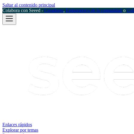
Saltar al contenido principal
Colabora con Seeed -
Creadores
,
Embajador/a de la comunidad
o
Col
Enlaces rápidos
Explorar por temas