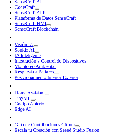
SenseCraft AI
CodeCraft
SenseCraft APP
Plataforma de Datos SenseCraft
SenseCraft HMI
SenseCraft Blockchain
Visión IA
Sonido AI
IA Inteligente
Integración y Control de Dispositivos
Monitoreo Ambiental
Respuesta a Peligros
Posicionamiento Interior-Exterior
Home Assistant
TinyML
Código Abierto
Edge AI
Guía de Contribuciones Github
Escala tu Creación con Seeed Studio Fusion