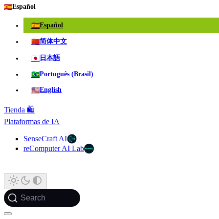
🇪🇸
Español
🇪🇸
Español
🇨🇳
简体中文
🇯🇵
日本語
🇧🇷
Português (Brasil)
🇺🇸
English
Tienda 🛍️
Plataformas de IA
SenseCraft AI
reComputer AI Lab
Search