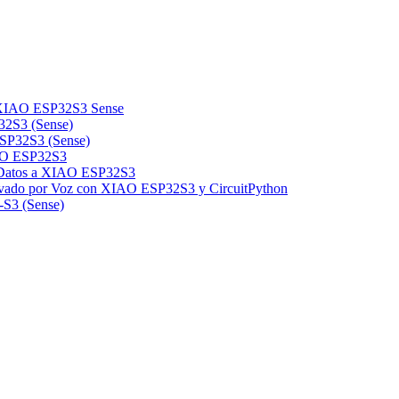
n XIAO ESP32S3 Sense
32S3 (Sense)
ESP32S3 (Sense)
AO ESP32S3
 Datos a XIAO ESP32S3
vado por Voz con XIAO ESP32S3 y CircuitPython
-S3 (Sense)