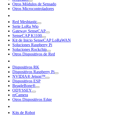
Otros Módulos de Sensado
Otros Microcontroladores
Red Meshtastic
Serie LoRa Wio
Gateway SenseCAP
SenseCAP K1100
Kit de Inicio SenseCAP LoRaWAN
Soluciones Raspberry Pi
Soluciones Rockchip
Otros Dispositivos de Red
Dispositivos RK
Dispositivos Raspberry Pi
NVIDIA® Jetson™
Dispositivos ESP
BeagleBone®
ODYSSEY
reCamera
Otros Dispositivos Edge
Kits de Robot