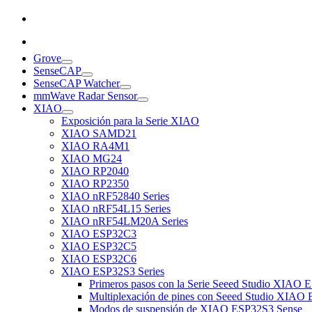
Grove
SenseCAP
SenseCAP Watcher
mmWave Radar Sensor
XIAO
Exposición para la Serie XIAO
XIAO SAMD21
XIAO RA4M1
XIAO MG24
XIAO RP2040
XIAO RP2350
XIAO nRF52840 Series
XIAO nRF54L15 Series
XIAO nRF54LM20A Series
XIAO ESP32C3
XIAO ESP32C5
XIAO ESP32C6
XIAO ESP32S3 Series
Primeros pasos con la Serie Seeed Studio XIAO 
Multiplexación de pines con Seeed Studio XIAO 
Modos de suspensión de XIAO ESP32S3 Sense