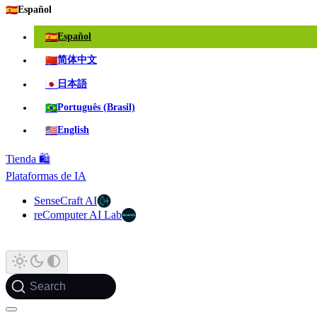
🇪🇸
Español
🇪🇸
Español
🇨🇳
简体中文
🇯🇵
日本語
🇧🇷
Português (Brasil)
🇺🇸
English
Tienda 🛍️
Plataformas de IA
SenseCraft AI
reComputer AI Lab
Search