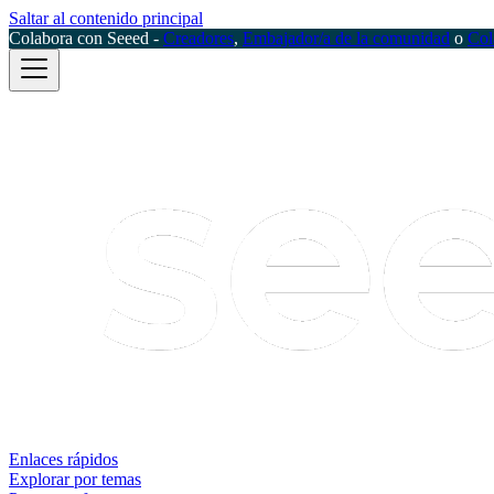
Saltar al contenido principal
Colabora con Seeed -
Creadores
,
Embajador/a de la comunidad
o
Col
Enlaces rápidos
Explorar por temas