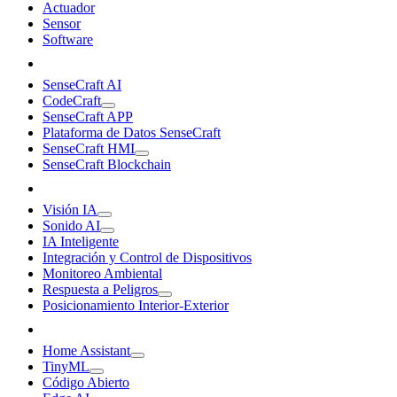
Actuador
Sensor
Software
SenseCraft AI
CodeCraft
SenseCraft APP
Plataforma de Datos SenseCraft
SenseCraft HMI
SenseCraft Blockchain
Visión IA
Sonido AI
IA Inteligente
Integración y Control de Dispositivos
Monitoreo Ambiental
Respuesta a Peligros
Posicionamiento Interior-Exterior
Home Assistant
TinyML
Código Abierto