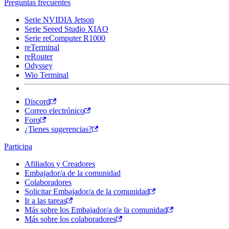
Preguntas frecuentes
Serie NVIDIA Jetson
Serie Seeed Studio XIAO
Serie reComputer R1000
reTerminal
reRouter
Odyssey
Wio Terminal
Discord
Correo electrónico
Foro
¿Tienes sugerencias?
Participa
Afiliados y Creadores
Embajador/a de la comunidad
Colaboradores
Solicitar Embajador/a de la comunidad
Ir a las tareas
Más sobre los Embajador/a de la comunidad
Más sobre los colaboradores