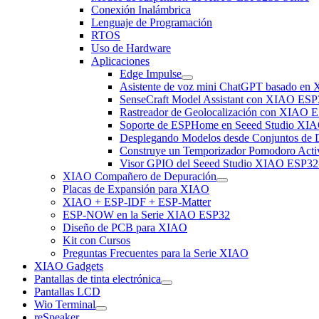
Conexión Inalámbrica
Lenguaje de Programación
RTOS
Uso de Hardware
Aplicaciones
Edge Impulse
Asistente de voz mini ChatGPT basado e
SenseCraft Model Assistant con XIAO ESP
Rastreador de Geolocalización con XIAO 
Soporte de ESPHome en Seeed Studio XI
Desplegando Modelos desde Conjuntos de
Construye un Temporizador Pomodoro Acti
Visor GPIO del Seeed Studio XIAO ESP32
XIAO Compañero de Depuración
Placas de Expansión para XIAO
XIAO + ESP-IDF + ESP-Matter
ESP-NOW en la Serie XIAO ESP32
Diseño de PCB para XIAO
Kit con Cursos
Preguntas Frecuentes para la Serie XIAO
XIAO Gadgets
Pantallas de tinta electrónica
Pantallas LCD
Wio Terminal
reSpeaker