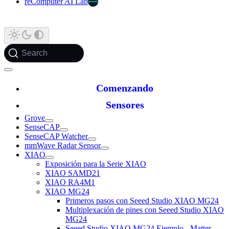
reComputer AI Lab
Search
Comenzando
Sensores
Grove
SenseCAP
SenseCAP Watcher
mmWave Radar Sensor
XIAO
Exposición para la Serie XIAO
XIAO SAMD21
XIAO RA4M1
XIAO MG24
Primeros pasos con Seeed Studio XIAO MG24
Multiplexación de pines con Seeed Studio XIAO
MG24
Seeed Studio XIAO MG24 Ejemplo - Matter