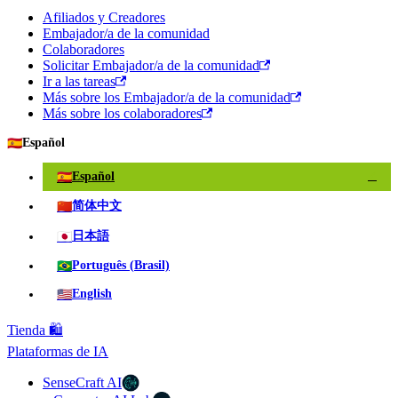
Afiliados y Creadores
Embajador/a de la comunidad
Colaboradores
Solicitar Embajador/a de la comunidad
Ir a las tareas
Más sobre los Embajador/a de la comunidad
Más sobre los colaboradores
🇪🇸
Español
🇪🇸
Español
✓
🇨🇳
简体中文
🇯🇵
日本語
🇧🇷
Português (Brasil)
🇺🇸
English
Tienda 🛍️
Plataformas de IA
SenseCraft AI