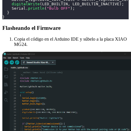
digitalWrite
(
LED_BUILTIN
,
 LED_BUILTIN_INACTIVE
)
;
    Serial
.
println
(
"Bulb OFF"
)
;
}
}
Flasheando el Firmware
Copia el código en el Arduino IDE y súbelo a la placa XIAO
MG24.