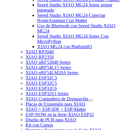
Seeed Studio XIAO MG24 Sense sensor
integrado
Seeed Studio XIAO MG24 Conectar
HomeAssistant Con Matter
Uso de Bluetooth con Seeed Studio XIAO
MG24
Seeed Studio XIAO MG24 Sense Con
MicroPython
XIAO MG24 con PlatformIO
XIAO RP2040
XIAO RP2350
XIAO nRF52840 Series
XIAO nRF54L15 Series
XIAO nRF54LM20A Series
XIAO ESP32C3
XIAO ESP32C5
XIAO ESP32C6
XIAO ESP32S3 Series
XIAO Compañero de Depuración
Placas de Expansión para XIAO
XIAO + ESP-IDF + ESP-Matter
ESP-NOW en la Serie XIAO ESP32
Diseño de PCB para XIAO
Kit con Cursos