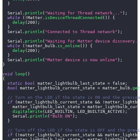
}
  Serial
.
println
(
"Waiting for Thread network..."
)
;
while
(
!
Matter
.
isDeviceThreadConnected
(
)
)
{
delay
(
200
)
;
}
  Serial
.
println
(
"Connected to Thread network"
)
;
  Serial
.
println
(
"Waiting for Matter device discovery..
while
(
!
matter_bulb
.
is_online
(
)
)
{
delay
(
200
)
;
}
  Serial
.
println
(
"Matter device is now online"
)
;
}
void
loop
(
)
{
static
bool
 matter_lightbulb_last_state 
=
false
;
bool
 matter_lightbulb_current_state 
=
 matter_bulb
.
get
// Turn on the LED if the state is ON and the previou
if
(
matter_lightbulb_current_state 
&&
!
matter_lightbu
    matter_lightbulb_last_state 
=
 matter_lightbulb_curr
digitalWrite
(
LED_BUILTIN
,
 LED_BUILTIN_ACTIVE
)
;
    Serial
.
println
(
"Bulb ON"
)
;
}
// Turn off the LED if the state is OFF and the previ
if
(
!
matter_lightbulb_current_state 
&&
 matter_lightbu
    matter_lightbulb_last_state 
=
 matter_lightbulb_curr