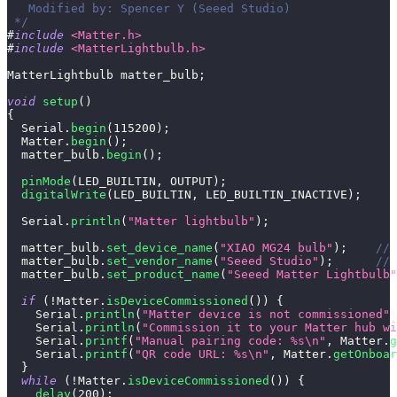
   Modified by: Spencer Y (Seeed Studio)
 */
#
include
<Matter.h>
#
include
<MatterLightbulb.h>
MatterLightbulb matter_bulb
;
void
setup
(
)
{
  Serial
.
begin
(
115200
)
;
  Matter
.
begin
(
)
;
  matter_bulb
.
begin
(
)
;
pinMode
(
LED_BUILTIN
,
 OUTPUT
)
;
digitalWrite
(
LED_BUILTIN
,
 LED_BUILTIN_INACTIVE
)
;
  Serial
.
println
(
"Matter lightbulb"
)
;
  matter_bulb
.
set_device_name
(
"XIAO MG24 bulb"
)
;
// 
  matter_bulb
.
set_vendor_name
(
"Seeed Studio"
)
;
// 
  matter_bulb
.
set_product_name
(
"Seeed Matter Lightbulb"
if
(
!
Matter
.
isDeviceCommissioned
(
)
)
{
    Serial
.
println
(
"Matter device is not commissioned"
)
    Serial
.
println
(
"Commission it to your Matter hub wi
    Serial
.
printf
(
"Manual pairing code: %s\n"
,
 Matter
.
g
    Serial
.
printf
(
"QR code URL: %s\n"
,
 Matter
.
getOnboar
}
while
(
!
Matter
.
isDeviceCommissioned
(
)
)
{
delay
(
200
)
;