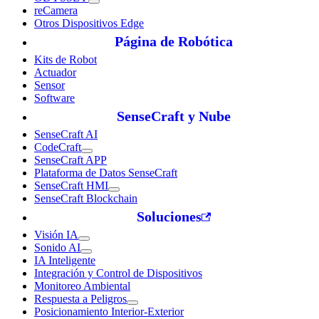
reCamera
Otros Dispositivos Edge
Página de Robótica
Kits de Robot
Actuador
Sensor
Software
SenseCraft y Nube
SenseCraft AI
CodeCraft
SenseCraft APP
Plataforma de Datos SenseCraft
SenseCraft HMI
SenseCraft Blockchain
Soluciones
Visión IA
Sonido AI
IA Inteligente
Integración y Control de Dispositivos
Monitoreo Ambiental
Respuesta a Peligros
Posicionamiento Interior-Exterior