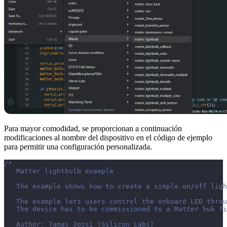
Para mayor comodidad, se proporcionan a continuación
modificaciones al nombre del dispositivo en el código de ejemplo
para permitir una configuración personalizada.
/*
   Matter lightbulb example
   The example shows how to create a simple on/off lig
   The example lets users control the onboard LED throu
   The device has to be commissioned to a Matter hub fi
   Author: Tamas Jozsi (Silicon Labs)