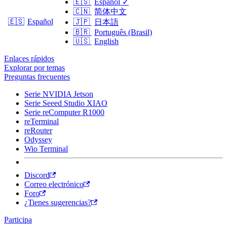
🇪🇸
Español
✓
🇨🇳
简体中文
🇪🇸
Español
🇯🇵
日本語
🇧🇷
Português (Brasil)
🇺🇸
English
Enlaces rápidos
Explorar por temas
Preguntas frecuentes
Serie NVIDIA Jetson
Serie Seeed Studio XIAO
Serie reComputer R1000
reTerminal
reRouter
Odyssey
Wio Terminal
Discord
Correo electrónico
Foro
¿Tienes sugerencias?
Participa