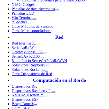
Preguntas Frecuentes para la Serie XIAO
XIAO Gadgets
Pantallas de tinta electrónica
Pantallas LCD
Wio Terminal
reSpeaker
Otros Módulos de Sensado
Otros Microcontroladores
Red
Red Meshtastic
Serie LoRa Wio
Gateway SenseCAP
SenseCAP K1100
Kit de Inicio SenseCAP LoRaWAN
Soluciones Raspberry Pi
Soluciones Rockchip
Otros Dispositivos de Red
Computación en el Borde
Dispositivos RK
Dispositivos Raspberry Pi
NVIDIA® Jetson™
Dispositivos ESP
BeagleBone®
ODYSSEY