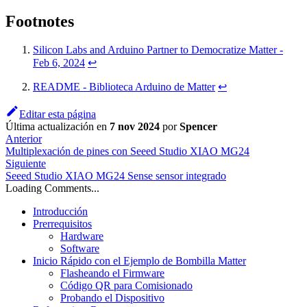
Footnotes
Silicon Labs and Arduino Partner to Democratize Matter -
Feb 6, 2024
↩
README - Biblioteca Arduino de Matter
↩
Editar esta página
Última actualización
en
7 nov 2024
por
Spencer
Anterior
Multiplexación de pines con Seeed Studio XIAO MG24
Siguiente
Seeed Studio XIAO MG24 Sense sensor integrado
Loading Comments...
Introducción
Prerrequisitos
Hardware
Software
Inicio Rápido con el Ejemplo de Bombilla Matter
Flasheando el Firmware
Código QR para Comisionado
Probando el Dispositivo