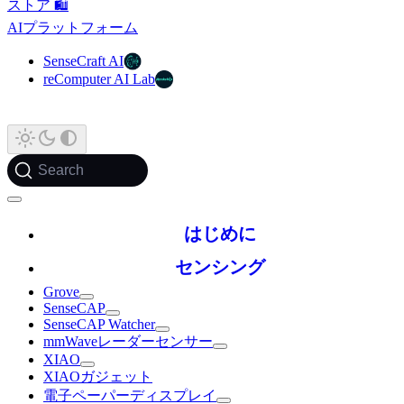
ストア 🛍️
AIプラットフォーム
SenseCraft AI
reComputer AI Lab
Search
はじめに
センシング
Grove
SenseCAP
SenseCAP Watcher
mmWaveレーダーセンサー
XIAO
XIAOガジェット
電子ペーパーディスプレイ