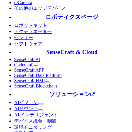
reCamera
その他のエッジデバイス
ロボティクスページ
ロボットキット
アクチュエーター
センサー
ソフトウェア
SenseCraft & Cloud
SenseCraft AI
CodeCraft
SenseCraft APP
SenseCraft Data Platform
SenseCraft HMI
SenseCraft Blockchain
ソリューション
AIビジョン
AIサウンド
AI インテリジェント
デバイス統合・制御
環境モニタリング