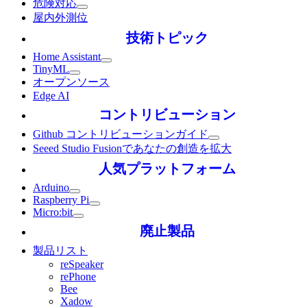
危険対応
屋内外測位
技術トピック
Home Assistant
TinyML
オープンソース
Edge AI
コントリビューション
Github コントリビューションガイド
Seeed Studio Fusionであなたの創造を拡大
人気プラットフォーム
Arduino
Raspberry Pi
Micro:bit
廃止製品
製品リスト
reSpeaker
rePhone
Bee
Xadow