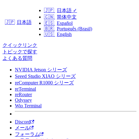
🇯🇵
日本語
✓
🇨🇳
简体中文
日本語
🇯🇵
🇪🇸
Español
🇧🇷
Português (Brasil)
🇺🇸
English
クイックリンク
トピックで探す
よくある質問
NVIDIA Jetson シリーズ
Seeed Studio XIAO シリーズ
reComputer R1000 シリーズ
reTerminal
reRouter
Odyssey
Wio Terminal
Discord
メール
フォーラム