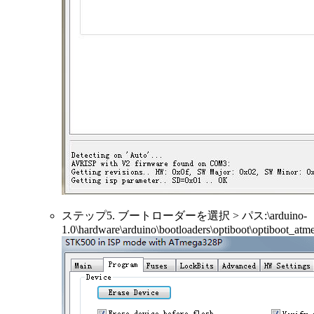
ステップ5. ブートローダーを選択 > パス:\arduino-
1.0\hardware\arduino\bootloaders\optiboot\optiboot_at