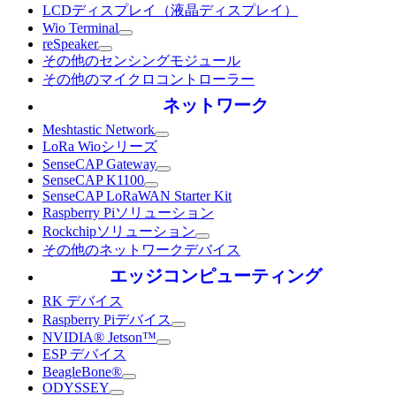
LCDディスプレイ（液晶ディスプレイ）
Wio Terminal
reSpeaker
その他のセンシングモジュール
その他のマイクロコントローラー
ネットワーク
Meshtastic Network
LoRa Wioシリーズ
SenseCAP Gateway
SenseCAP K1100
SenseCAP LoRaWAN Starter Kit
Raspberry Piソリューション
Rockchipソリューション
その他のネットワークデバイス
エッジコンピューティング
RK デバイス
Raspberry Piデバイス
NVIDIA® Jetson™
ESP デバイス
BeagleBone®
ODYSSEY