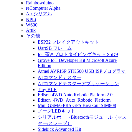
Rainbowduino
reComputer Alpha
Air シリアル
NPi-i
W600
Artik
その他
ESP32 ブレイクアウトキット
UartSB フレーム
IoT高速プロトタイピングキット S5D9
Grove IoT Developer Kit Microsoft Azure
Edition
Atmel AVRISP STK500 USB ISPプログラマ
ATコマンドテスター
ATコマンドテスターアプリケーション
Tiny BLE
Edison 4WD Auto Robotic Platform 2.0
Edison_4WD_Auto_Robotic_Platform
Mini GSM/GPRS GPS Breakout SIM808
ノーズLEDキット
シリアルポートBluetoothモジュール（マス
ター/スレーブ）
Sidekick Advanced Kit