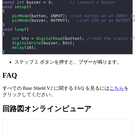
const
int
 buzzer 
=
3
;
// connect a buzzer
void
setup
(
)
{
pinMode
(
button
,
 INPUT
)
;
//set button as an INPUT de
pinMode
(
buzzer
,
 OUTPUT
)
;
//set LED as an OUTPUT d
}
void
loop
(
)
{
int
 btn 
=
digitalRead
(
button
)
;
//read the status of
digitalWrite
(
buzzer
,
 btn
)
;
delay
(
10
)
;
}
ステップ 2. ボタンを押すと、ブザーが鳴ります。
FAQ
すべての Base Shield V2 に関する FAQ を見るには
こちら
を
クリックしてください。
回路図オンラインビューア