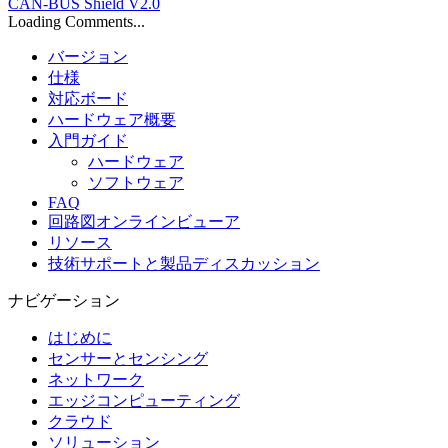
CAN-BUS Shield V2.0
Loading Comments...
バージョン
仕様
対応ボード
ハードウェア概要
入門ガイド
ハードウェア
ソフトウェア
FAQ
回路図オンラインビューア
リソース
技術サポートと製品ディスカッション
ナビゲーション
はじめに
センサーとセンシング
ネットワーク
エッジコンピューティング
クラウド
ソリューション