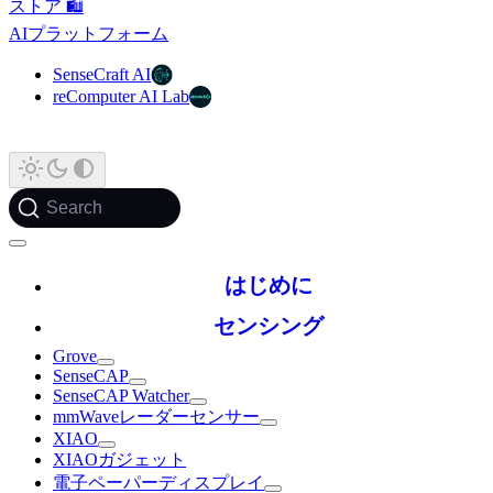
ストア 🛍️
AIプラットフォーム
SenseCraft AI
reComputer AI Lab
Search
はじめに
センシング
Grove
SenseCAP
SenseCAP Watcher
mmWaveレーダーセンサー
XIAO
XIAOガジェット
電子ペーパーディスプレイ