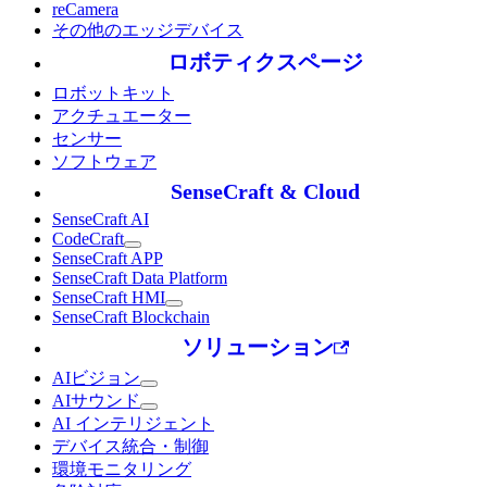
reCamera
その他のエッジデバイス
ロボティクスページ
ロボットキット
アクチュエーター
センサー
ソフトウェア
SenseCraft & Cloud
SenseCraft AI
CodeCraft
SenseCraft APP
SenseCraft Data Platform
SenseCraft HMI
SenseCraft Blockchain
ソリューション
AIビジョン
AIサウンド
AI インテリジェント
デバイス統合・制御
環境モニタリング