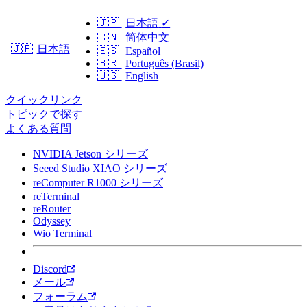
🇯🇵
日本語
✓
🇨🇳
简体中文
日本語
🇯🇵
🇪🇸
Español
🇧🇷
Português (Brasil)
🇺🇸
English
クイックリンク
トピックで探す
よくある質問
NVIDIA Jetson シリーズ
Seeed Studio XIAO シリーズ
reComputer R1000 シリーズ
reTerminal
reRouter
Odyssey
Wio Terminal
Discord
メール
フォーラム