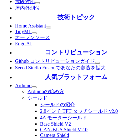
危険対応
屋内外測位
技術トピック
Home Assistant
TinyML
オープンソース
Edge AI
コントリビューション
Github コントリビューションガイド
Seeed Studio Fusionであなたの創造を拡大
人気プラットフォーム
Arduino
Arduinoの始め方
シールド
シールドの紹介
2.8インチ TFT タッチシールド v2.0
4A モーターシールド
Base Shield V2
CAN-BUS Shield V2.0
Camera Shield