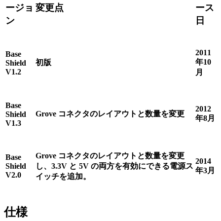
ージョ
変更点
ース
ン
日
2011
Base
年10
初版
Shield
V1.2
月
Base
2012
Grove コネクタのレイアウトと数量を変更
Shield
年8月
V1.3
Grove コネクタのレイアウトと数量を変更
Base
2014
Shield
し、3.3V と 5V の両方を有効にできる電源ス
年3月
V2.0
イッチを追加。
仕様