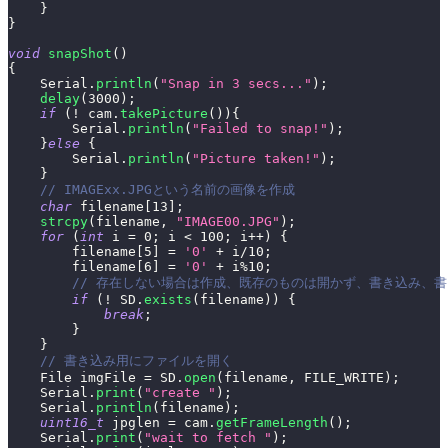
}
}
void
snapShot
(
)
{
    Serial
.
println
(
"Snap in 3 secs..."
)
;
delay
(
3000
)
;
if
(
!
 cam
.
takePicture
(
)
)
{
        Serial
.
println
(
"Failed to snap!"
)
;
}
else
{
        Serial
.
println
(
"Picture taken!"
)
;
}
// IMAGExx.JPGという名前の画像を作成
char
 filename
[
13
]
;
strcpy
(
filename
,
"IMAGE00.JPG"
)
;
for
(
int
 i 
=
0
;
 i 
<
100
;
 i
++
)
{
        filename
[
5
]
=
'0'
+
 i
/
10
;
        filename
[
6
]
=
'0'
+
 i
%
10
;
// 存在しない場合は作成、既存のものは開かず、書き込み、
if
(
!
 SD
.
exists
(
filename
)
)
{
break
;
}
}
// 書き込み用にファイルを開く
    File imgFile 
=
 SD
.
open
(
filename
,
 FILE_WRITE
)
;
    Serial
.
print
(
"create "
)
;
    Serial
.
println
(
filename
)
;
uint16_t
 jpglen 
=
 cam
.
getFrameLength
(
)
;
    Serial
.
print
(
"wait to fetch "
)
;