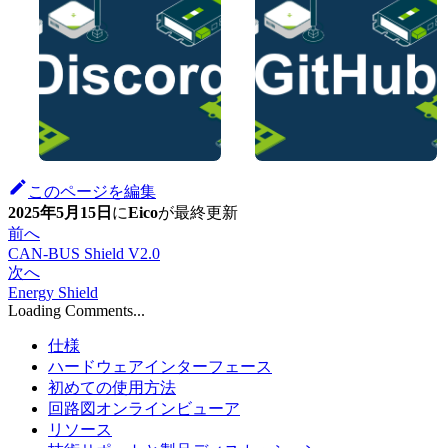
このページを編集
2025年5月15日
に
Eico
が
最終更新
前へ
CAN-BUS Shield V2.0
次へ
Energy Shield
Loading Comments...
仕様
ハードウェアインターフェース
初めての使用方法
回路図オンラインビューア
リソース