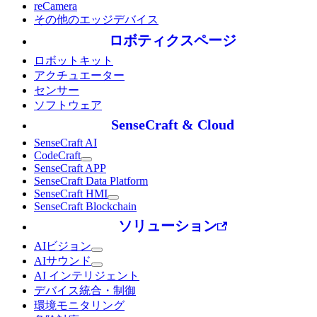
reCamera
その他のエッジデバイス
ロボティクスページ
ロボットキット
アクチュエーター
センサー
ソフトウェア
SenseCraft & Cloud
SenseCraft AI
CodeCraft
SenseCraft APP
SenseCraft Data Platform
SenseCraft HMI
SenseCraft Blockchain
ソリューション
AIビジョン
AIサウンド
AI インテリジェント
デバイス統合・制御
環境モニタリング