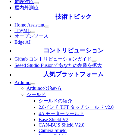
危険対応
屋内外測位
技術トピック
Home Assistant
TinyML
オープンソース
Edge AI
コントリビューション
Github コントリビューションガイド
Seeed Studio Fusionであなたの創造を拡大
人気プラットフォーム
Arduino
Arduinoの始め方
シールド
シールドの紹介
2.8インチ TFT タッチシールド v2.0
4A モーターシールド
Base Shield V2
CAN-BUS Shield V2.0
Camera Shield