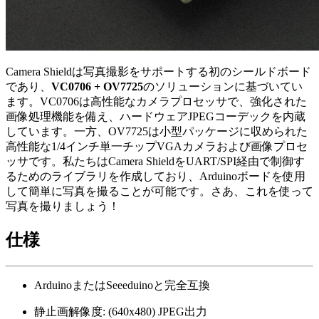
Camera Shieldは写真撮影をサポートする初のシールドボード
であり、
VC0706 + OV7725
のソリューションに基づいてい
ます。VC0706は高性能なカメラプロセッサで、強化された
画像処理機能を備え、ハードウェアJPEGコーデックを内蔵
しています。一方、OV7725は小型パッケージに収められた
高性能な1/4インチ単一チップVGAカメラおよび画像プロセ
ッサです。私たちはCamera ShieldをUART/SPI経由で制御す
るためのライブラリを作成しており、Arduinoボードを使用
して簡単に写真を撮ることが可能です。さあ、これを使って
写真を撮りましょう！
仕様
ArduinoまたはSeeeduinoと完全互換
静止画解像度: (640x480) JPEG出力