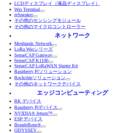
LCDディスプレイ（液晶ディスプレイ）
Wio Terminal
reSpeaker
その他のセンシングモジュール
その他のマイクロコントローラー
ネットワーク
Meshtastic Network
LoRa Wioシリーズ
SenseCAP Gateway
SenseCAP K1100
SenseCAP LoRaWAN Starter Kit
Raspberry Piソリューション
Rockchipソリューション
その他のネットワークデバイス
エッジコンピューティング
RK デバイス
Raspberry Piデバイス
NVIDIA® Jetson™
ESP デバイス
BeagleBone®
ODYSSEY