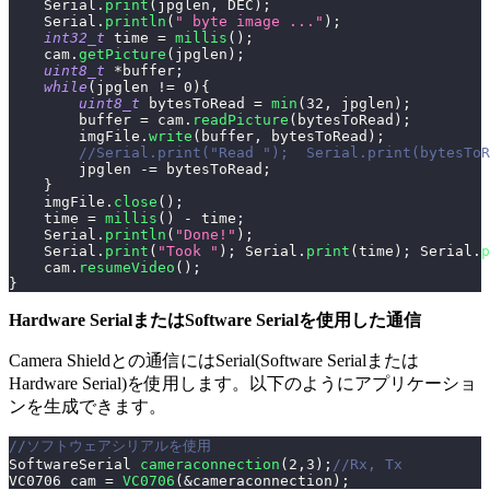
    Serial
.
print
(
jpglen
,
 DEC
)
;
    Serial
.
println
(
" byte image ..."
)
;
int32_t
 time 
=
millis
(
)
;
    cam
.
getPicture
(
jpglen
)
;
uint8_t
*
buffer
;
while
(
jpglen 
!=
0
)
{
uint8_t
 bytesToRead 
=
min
(
32
,
 jpglen
)
;
        buffer 
=
 cam
.
readPicture
(
bytesToRead
)
;
        imgFile
.
write
(
buffer
,
 bytesToRead
)
;
//Serial.print("Read ");  Serial.print(bytesToR
        jpglen 
-=
 bytesToRead
;
}
    imgFile
.
close
(
)
;
    time 
=
millis
(
)
-
 time
;
    Serial
.
println
(
"Done!"
)
;
    Serial
.
print
(
"Took "
)
;
 Serial
.
print
(
time
)
;
 Serial
.
p
    cam
.
resumeVideo
(
)
;
}
Hardware SerialまたはSoftware Serialを使用した通信
Camera Shieldとの通信にはSerial(Software Serialまたは
Hardware Serial)を使用します。以下のようにアプリケーショ
ンを生成できます。
//ソフトウェアシリアルを使用
SoftwareSerial 
cameraconnection
(
2
,
3
)
;
//Rx, Tx
VC0706 cam 
=
VC0706
(
&
cameraconnection
)
;