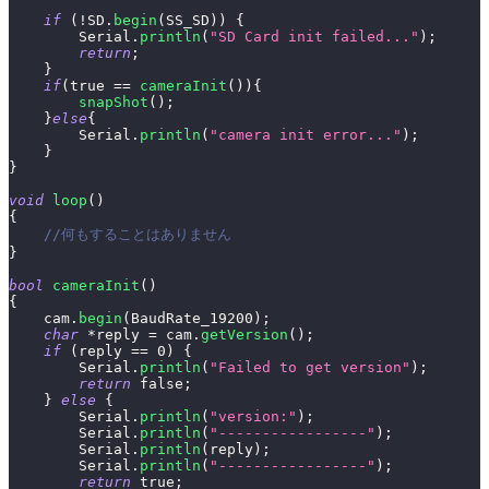
if
(
!
SD
.
begin
(
SS_SD
)
)
{
        Serial
.
println
(
"SD Card init failed..."
)
;
return
;
}
if
(
true
==
cameraInit
(
)
)
{
snapShot
(
)
;
}
else
{
        Serial
.
println
(
"camera init error..."
)
;
}
}
void
loop
(
)
{
//何もすることはありません
}
bool
cameraInit
(
)
{
    cam
.
begin
(
BaudRate_19200
)
;
char
*
reply 
=
 cam
.
getVersion
(
)
;
if
(
reply 
==
0
)
{
        Serial
.
println
(
"Failed to get version"
)
;
return
false
;
}
else
{
        Serial
.
println
(
"version:"
)
;
        Serial
.
println
(
"-----------------"
)
;
        Serial
.
println
(
reply
)
;
        Serial
.
println
(
"-----------------"
)
;
return
true
;