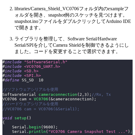
libraries/Camera_Shield_VC0706フォルダ内のexampleフ
ォルダを開き、snapshot例のスケッチを見つけます。
snapshot.inoファイルをダブルクリックしてArduino IDE
で開きます。
ライブラリを整理して、Software Serial/Hardware
Serial/SPIを介してCamera Shieldを制御できるようにし
ました。コードを変更することで選択できます。
#
include
"SoftwareSerial.h"
#
include
<VC0706_UART.h>
#
include
<SD.h>
#
include
<SPI.h>
#
define
SS_SD
10
//ソフトウェアシリアルを使用
SoftwareSerial 
cameraconnection
(
2
,
3
)
;
//Rx, Tx
VC0706 cam 
=
VC0706
(
&
cameraconnection
)
;
//ハードウェアシリアルを使用
//VC0706 cam = VC0706(&Serial1);
void
setup
(
)
{
    Serial
.
begin
(
9600
)
;
    Serial
.
println
(
"VC0706 Camera Snapshot Test ..."
)
;