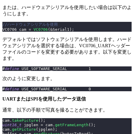
または、ハードウェアシリアルを使用したい場合は以下のよ
うにします。
//ハードウェアシリアルを使用
VC0706 cam 
=
VC0706
(
&
Serial1
)
;
デフォルトではソフトウェアシリアルを使用します。ハード
ウェアシリアルを選択する場合は、VC0706_UARTヘッダー
ファイルのコードを変更する必要があります。以下を変更し
ます。
#
define
USE_SOFTWARE_SERIAL
1
次のように変更します。
#
define
USE_SOFTWARE_SERIAL
0
UARTまたはSPIを使用したデータ送信
通常、以下の手順で写真を撮ることができます。
cam
.
takePicture
(
)
;
uint16_t
 jpglen 
=
 cam
.
getFrameLength
(
)
;
cam
.
getPicture
(
jpglen
)
;
buffer 
=
 cam
.
readPicture
(
bytesToRead
)
;