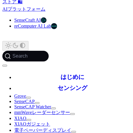
ストア 🛍️
AIプラットフォーム
SenseCraft AI
reComputer AI Lab
Search
はじめに
センシング
Grove
SenseCAP
SenseCAP Watcher
mmWaveレーダーセンサー
XIAO
XIAOガジェット
電子ペーパーディスプレイ