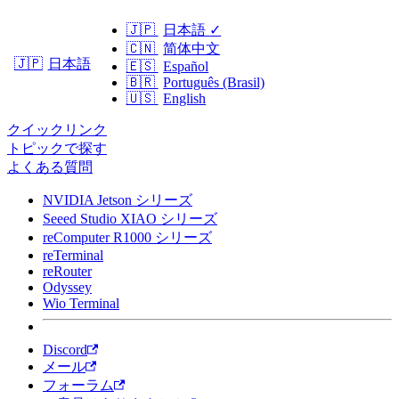
🇯🇵
日本語
✓
🇨🇳
简体中文
日本語
🇯🇵
🇪🇸
Español
🇧🇷
Português (Brasil)
🇺🇸
English
クイックリンク
トピックで探す
よくある質問
NVIDIA Jetson シリーズ
Seeed Studio XIAO シリーズ
reComputer R1000 シリーズ
reTerminal
reRouter
Odyssey
Wio Terminal
Discord
メール
フォーラム