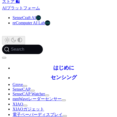
ストア 🛍️
AIプラットフォーム
SenseCraft AI
reComputer AI Lab
Search
はじめに
センシング
Grove
SenseCAP
SenseCAP Watcher
mmWaveレーダーセンサー
XIAO
XIAOガジェット
電子ペーパーディスプレイ