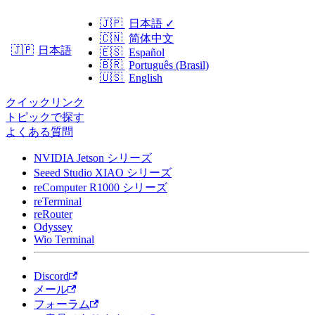
🇯🇵
日本語
✓
🇨🇳
简体中文
日本語
🇯🇵
🇪🇸
Español
🇧🇷
Português (Brasil)
🇺🇸
English
クイックリンク
トピックで探す
よくある質問
NVIDIA Jetson シリーズ
Seeed Studio XIAO シリーズ
reComputer R1000 シリーズ
reTerminal
reRouter
Odyssey
Wio Terminal
Discord
メール
フォーラム