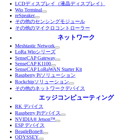
LCDディスプレイ（液晶ディスプレイ）
Wio Terminal
reSpeaker
その他のセンシングモジュール
その他のマイクロコントローラー
ネットワーク
Meshtastic Network
LoRa Wioシリーズ
SenseCAP Gateway
SenseCAP K1100
SenseCAP LoRaWAN Starter Kit
Raspberry Piソリューション
Rockchipソリューション
その他のネットワークデバイス
エッジコンピューティング
RK デバイス
Raspberry Piデバイス
NVIDIA® Jetson™
ESP デバイス
BeagleBone®
ODYSSEY