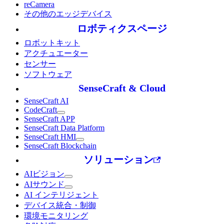
reCamera
その他のエッジデバイス
ロボティクスページ
ロボットキット
アクチュエーター
センサー
ソフトウェア
SenseCraft & Cloud
SenseCraft AI
CodeCraft
SenseCraft APP
SenseCraft Data Platform
SenseCraft HMI
SenseCraft Blockchain
ソリューション
AIビジョン
AIサウンド
AI インテリジェント
デバイス統合・制御
環境モニタリング