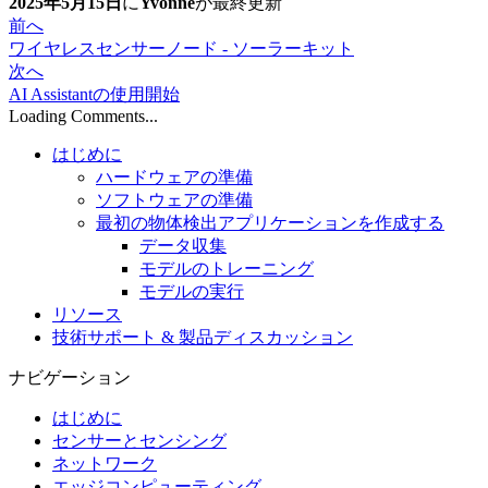
2025年5月15日
に
Yvonne
が
最終更新
前へ
ワイヤレスセンサーノード - ソーラーキット
次へ
AI Assistantの使用開始
Loading Comments...
はじめに
ハードウェアの準備
ソフトウェアの準備
最初の物体検出アプリケーションを作成する
データ収集
モデルのトレーニング
モデルの実行
リソース
技術サポート & 製品ディスカッション
ナビゲーション
はじめに
センサーとセンシング
ネットワーク
エッジコンピューティング