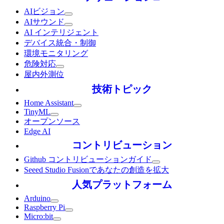
AIビジョン
AIサウンド
AI インテリジェント
デバイス統合・制御
環境モニタリング
危険対応
屋内外測位
技術トピック
Home Assistant
TinyML
オープンソース
Edge AI
コントリビューション
Github コントリビューションガイド
Seeed Studio Fusionであなたの創造を拡大
人気プラットフォーム
Arduino
Raspberry Pi
Micro:bit