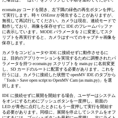
ecomain.py コードを開き、左下隅の緑色の再生ボタンを押し
て実行します。時々 OSError が発生することがありますが、
無視して再試行してください。カメラは現在、連続モードで
動作しており、画像を保存せずに IDE のフレームバッファ
に表示しています。MODE パラメータを 2 に変更してスク
リプトを再実行すると、カメラはすべてのキャプチャ画像を
保存します。
カメラをコンピュータや IDE に接続せずに動作させるに
は、目的のアプリケーションを実現するために調整されたパ
ラメータを持つ ecomain.py スクリプトを main.py に名前変更
し、SD カードのルートに配置する必要があります。これを
行うには、カメラに接続した状態で openMV IDE のタブから
「Tools > Save open script to OpenMV Cam (as main.py)」を選
択します。
IDE に接続せずに展開を開始する場合、ユーザーはシステム
をオンにするためにプッシュボタンを一度押し、前面の
LED が青色に点灯したときにもう一度押して実行を開始す
る必要があります。同様に、展開を停止してシステムをオフ
にするには、プッシュボタンを最初に一度押し、次にライト