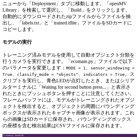
ニューから「Deployment」タブに移動します。「openMV
Library」を検索して選択し、「Build」をクリックします。
自動的にダウンロードされたzipファイルからファイルを抽
出し、「labels.txt」と「trained.tflite」ファイルをSDカードに
コピーします。
モデルの実行
トレーニング済みモデルを使用して自動オブジェクト分類を
行うカメラを実行できます。「ecomain.py」ファイルで以下
のパラメータを変更します：
、
MODE = 1
sensor_windowing =
、
、
。ス
True
classify_mode = "objects"
indicators = True
クリプトを実行し、青色LEDが点灯したとき、またはシリア
ルターミナルに「Waiting for second button press...」と表示さ
れたときにプッシュボタンを押すことに注意してください。
フレームバッファには、モデルがトレーニングされたオブジ
ェクトを検出すると、オブジェクトの周囲にバウンディング
ボックスが表示されたキャプチャ画像が表示されます。これ
らの画像はSDカードに保存され、バウンディングボックス
の座標を含む検出結果はCSVファイルに保存されます。