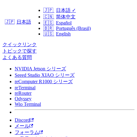
🇯🇵
日本語
✓
🇨🇳
简体中文
日本語
🇯🇵
🇪🇸
Español
🇧🇷
Português (Brasil)
🇺🇸
English
クイックリンク
トピックで探す
よくある質問
NVIDIA Jetson シリーズ
Seeed Studio XIAO シリーズ
reComputer R1000 シリーズ
reTerminal
reRouter
Odyssey
Wio Terminal
Discord
メール
フォーラム