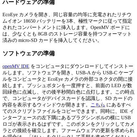
ハードウェアの準備
EcoEye カメラを開き、同じ容量の均等に充電されたリチウ
ムイオン 18650 バッテリーを3本、極性マークに従って指定
されたコンパートメントに挿入します。OpenMV ボードに
は、少なくとも 8GB のストレージ容量を持つフォーマット
済みの micro-SD カードを挿入してください。
ソフトウェアの準備
openMV IDE
をコンピュータにダウンロードしてインストー
ルします。ソフトウェアを開き、USB-A から USB-C ケーブ
ルをコンピュータと EcoEye カメラの外部コネクタの間に接
続します。プッシュボタンを一度押すと、前面の LED が数
回緑色に点滅し、その後半秒間白色に点灯します。この時点
で、コンピュータがデバイスカードを認識し、SD カードの
内容を表示するウィンドウが開きます。
こちら
にあるすべ
てのスクリプトファイルをコピーできます。同時に、IDE イ
ンターフェースの左下隅にあるプラグシンボルの横に USB
ロゴが表示されるはずです。このボタンをクリックしてカメ
ラとの接続を確立します。ファームウェアの更新を求められ
た場合は、「はい」をクリックして手順を進めてください。