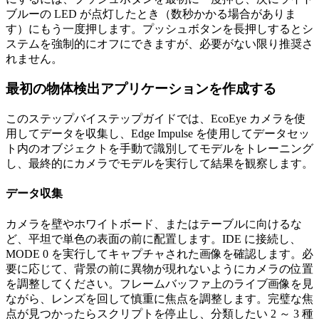
ブルーの LED が点灯したとき（数秒かかる場合がありま
す）にもう一度押します。プッシュボタンを長押しするとシ
ステムを強制的にオフにできますが、必要がない限り推奨さ
れません。
最初の物体検出アプリケーションを作成する
このステップバイステップガイドでは、EcoEye カメラを使
用してデータを収集し、Edge Impulse を使用してデータセッ
ト内のオブジェクトを手動で識別してモデルをトレーニング
し、最終的にカメラでモデルを実行して結果を観察します。
データ収集
カメラを壁やホワイトボード、またはテーブルに向けるな
ど、平坦で単色の表面の前に配置します。IDE に接続し、
MODE 0 を実行してキャプチャされた画像を確認します。必
要に応じて、背景の前に異物が現れないようにカメラの位置
を調整してください。フレームバッファ上のライブ画像を見
ながら、レンズを回して慎重に焦点を調整します。完璧な焦
点が見つかったらスクリプトを停止し、分類したい 2 ～ 3 種