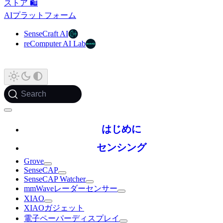
ストア 🛍️
AIプラットフォーム
SenseCraft AI
reComputer AI Lab
Search
はじめに
センシング
Grove
SenseCAP
SenseCAP Watcher
mmWaveレーダーセンサー
XIAO
XIAOガジェット
電子ペーパーディスプレイ