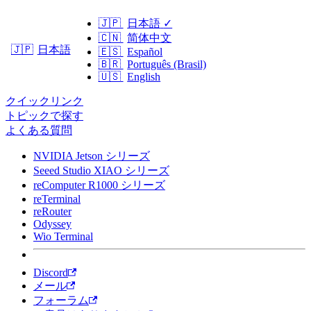
🇯🇵
日本語
✓
🇨🇳
简体中文
日本語
🇯🇵
🇪🇸
Español
🇧🇷
Português (Brasil)
🇺🇸
English
クイックリンク
トピックで探す
よくある質問
NVIDIA Jetson シリーズ
Seeed Studio XIAO シリーズ
reComputer R1000 シリーズ
reTerminal
reRouter
Odyssey
Wio Terminal
Discord
メール
フォーラム