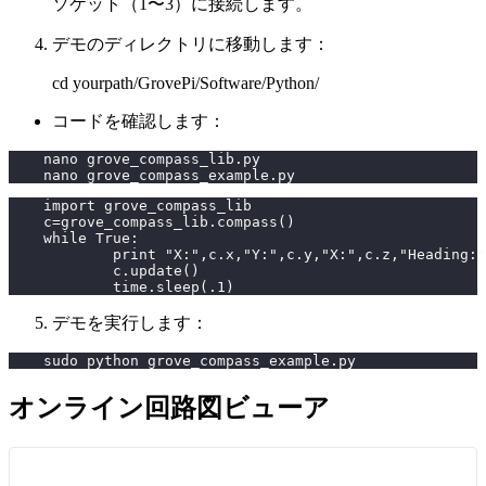
ソケット（1〜3）に接続します。
デモのディレクトリに移動します：
cd yourpath/GrovePi/Software/Python/
コードを確認します：
    nano grove_compass_lib.py       
    nano grove_compass_example.py    
    import grove_compass_lib
    c=grove_compass_lib.compass()
    while True:
            print "X:",c.x,"Y:",c.y,"X:",c.z,"Heading:"
            c.update()
            time.sleep(.1)
デモを実行します：
    sudo python grove_compass_example.py
オンライン回路図ビューア