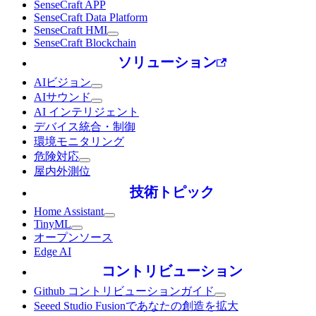
SenseCraft APP
SenseCraft Data Platform
SenseCraft HMI
SenseCraft Blockchain
ソリューション
AIビジョン
AIサウンド
AI インテリジェント
デバイス統合・制御
環境モニタリング
危険対応
屋内外測位
技術トピック
Home Assistant
TinyML
オープンソース
Edge AI
コントリビューション
Github コントリビューションガイド
Seeed Studio Fusionであなたの創造を拡大