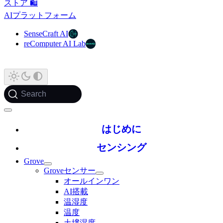
ストア 🛍️
AIプラットフォーム
SenseCraft AI
reComputer AI Lab
Search
はじめに
センシング
Grove
Groveセンサー
オールインワン
AI搭載
温湿度
温度
土壌湿度