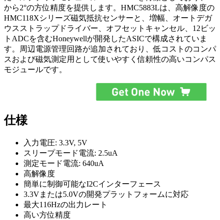
から2°の方位精度を提供します。HMC5883Lは、高解像度の
HMC118Xシリーズ磁気抵抗センサーと、増幅、オートデガ
ウスストラップドライバー、オフセットキャンセル、12ビッ
トADCを含むHoneywellが開発したASICで構成されていま
す。周辺電源管理回路が追加されており、低コストのコンパ
スおよび磁気測定用として使いやすく信頼性の高いコンパス
モジュールです。
仕様
入力電圧: 3.3V, 5V
スリープモード電流: 2.5uA
測定モード電流: 640uA
高解像度
簡単に制御可能なI2Cインターフェース
3.3Vまたは5.0Vの開発プラットフォームに対応
最大116Hzの出力レート
高い方位精度