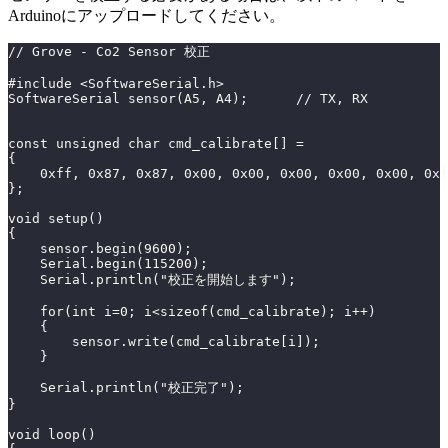
Arduinoにアップロードしてください。
// Grove - Co2 Sensor 校正
#include <SoftwareSerial.h>
SoftwareSerial sensor(A5, A4);      // TX, RX
const unsigned char cmd_calibrate[] = 
{
    0xff, 0x87, 0x87, 0x00, 0x00, 0x00, 0x00, 0x00, 0xf
};
void setup()
{
    sensor.begin(9600);
    Serial.begin(115200);
    Serial.println("校正を開始します");
    for(int i=0; i<sizeof(cmd_calibrate); i++)
    {
        sensor.write(cmd_calibrate[i]);
    }
    Serial.println("校正完了");
}
void loop()