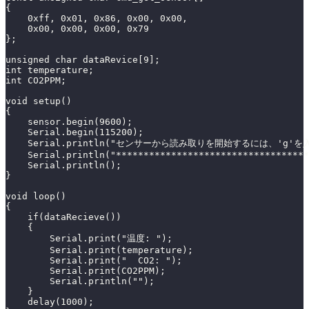
{
    0xff, 0x01, 0x86, 0x00, 0x00,
    0x00, 0x00, 0x00, 0x79
};
unsigned char dataRevice[9];
int temperature;
int CO2PPM;
void setup()
{
    sensor.begin(9600);
    Serial.begin(115200);
    Serial.println("センサーから読み取りを開始するには、'g'
    Serial.println("***********************************
    Serial.println();
}
void loop()
{
    if(dataRecieve())
    {
        Serial.print("温度: ");
        Serial.print(temperature);
        Serial.print("  CO2: ");
        Serial.print(CO2PPM);
        Serial.println("");
    }
    delay(1000);