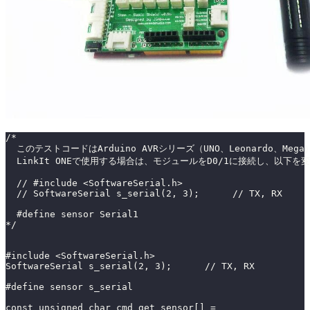
/*
  このテストコードはArduino AVRシリーズ（UNO、Leonardo、M
  LinkIt ONEで使用する場合は、モジュールをD0/1に接続し、以下
  // #include <SoftwareSerial.h>
  // SoftwareSerial s_serial(2, 3);      // TX, RX
  #define sensor Serial1
*/
#include <SoftwareSerial.h>
SoftwareSerial s_serial(2, 3);      // TX, RX
#define sensor s_serial
const unsigned char cmd_get_sensor[] =