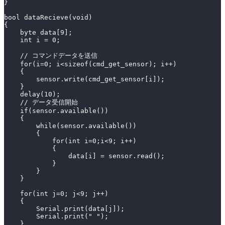
}
bool dataRecieve(void)
{
    byte data[9];
    int i = 0;
    // コマンドデータを送信
    for(i=0; i<sizeof(cmd_get_sensor); i++)
    {
        sensor.write(cmd_get_sensor[i]);
    }
    delay(10);
    // データ受信開始
    if(sensor.available())
    {
        while(sensor.available())
        {
            for(int i=0;i<9; i++)
            {
                data[i] = sensor.read();
            }
        }
    }
    for(int j=0; j<9; j++)
    {
        Serial.print(data[j]);
        Serial.print(" ");
    }