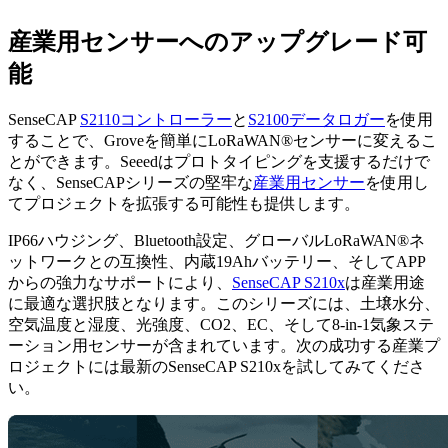
産業用センサーへのアップグレード可
能
SenseCAP
S2110コントローラー
と
S2100データロガー
を使用
することで、Groveを簡単にLoRaWAN®センサーに変えるこ
とができます。Seeedはプロトタイピングを支援するだけで
なく、SenseCAPシリーズの堅牢な
産業用センサー
を使用し
てプロジェクトを拡張する可能性も提供します。
IP66ハウジング、Bluetooth設定、グローバルLoRaWAN®ネ
ットワークとの互換性、内蔵19Ahバッテリー、そしてAPP
からの強力なサポートにより、
SenseCAP S210x
は産業用途
に最適な選択肢となります。このシリーズには、土壌水分、
空気温度と湿度、光強度、CO2、EC、そして8-in-1気象ステ
ーション用センサーが含まれています。次の成功する産業プ
ロジェクトには最新のSenseCAP S210xを試してみてくださ
い。