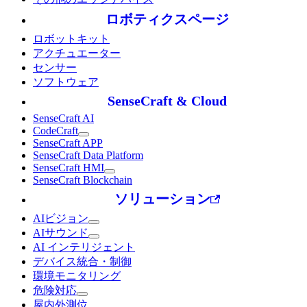
ロボティクスページ
ロボットキット
アクチュエーター
センサー
ソフトウェア
SenseCraft & Cloud
SenseCraft AI
CodeCraft
SenseCraft APP
SenseCraft Data Platform
SenseCraft HMI
SenseCraft Blockchain
ソリューション
AIビジョン
AIサウンド
AI インテリジェント
デバイス統合・制御
環境モニタリング
危険対応
屋内外測位