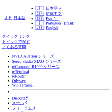
🇯🇵
日本語
✓
🇨🇳
简体中文
日本語
🇯🇵
🇪🇸
Español
🇧🇷
Português (Brasil)
🇺🇸
English
クイックリンク
トピックで探す
よくある質問
NVIDIA Jetson シリーズ
Seeed Studio XIAO シリーズ
reComputer R1000 シリーズ
reTerminal
reRouter
Odyssey
Wio Terminal
Discord
メール
フォーラム