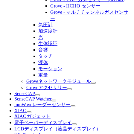
Grove - HCHO センサー
Grove - マルチチャンネルガスセンサ
ー
気圧計
加速度計
光
生体認証
音響
タッチ
液体
モーション
重量
Groveネットワークモジュール
Groveアクセサリー
SenseCAP
SenseCAP Watcher
mmWaveレーダーセンサー
XIAO
XIAOガジェット
電子ペーパーディスプレイ
LCDディスプレイ（液晶ディスプレイ）