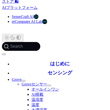
ストア 🛍️
AIプラットフォーム
SenseCraft AI
reComputer AI Lab
Search
はじめに
センシング
Grove
Groveセンサー
オールインワン
AI搭載
温湿度
温度
土壌湿度