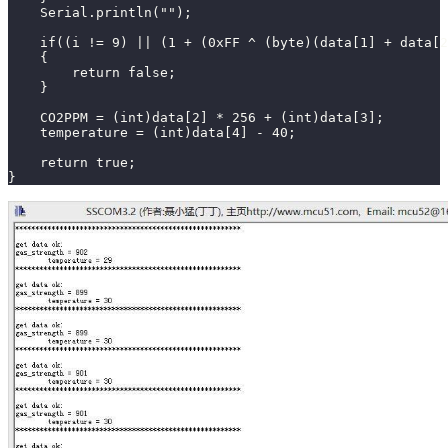
    Serial.println("");
    if((i != 9) || (1 + (0xFF ^ (byte)(data[1] + data[2
    {
        return false;
    }
    CO2PPM = (int)data[2] * 256 + (int)data[3];
    temperature = (int)data[4] - 40;
    return true;
}