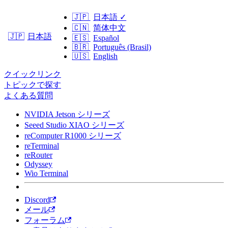
🇯🇵
日本語
✓
🇨🇳
简体中文
日本語
🇯🇵
🇪🇸
Español
🇧🇷
Português (Brasil)
🇺🇸
English
クイックリンク
トピックで探す
よくある質問
NVIDIA Jetson シリーズ
Seeed Studio XIAO シリーズ
reComputer R1000 シリーズ
reTerminal
reRouter
Odyssey
Wio Terminal
Discord
メール
フォーラム