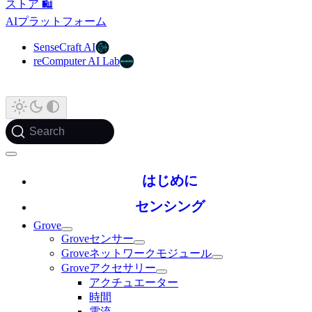
ストア 🛍️
AIプラットフォーム
SenseCraft AI
reComputer AI Lab
Search
はじめに
センシング
Grove
Groveセンサー
Groveネットワークモジュール
Groveアクセサリー
アクチュエーター
時間
電流