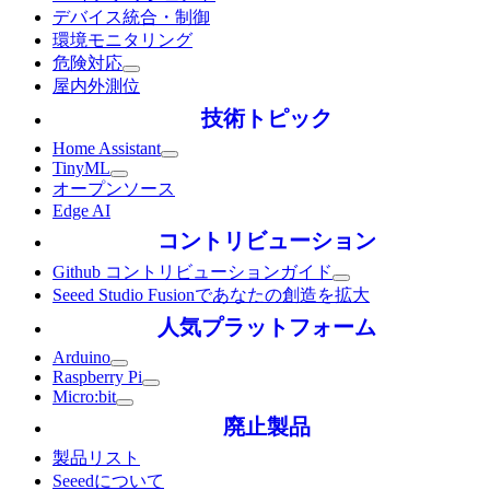
デバイス統合・制御
環境モニタリング
危険対応
屋内外測位
技術トピック
Home Assistant
TinyML
オープンソース
Edge AI
コントリビューション
Github コントリビューションガイド
Seeed Studio Fusionであなたの創造を拡大
人気プラットフォーム
Arduino
Raspberry Pi
Micro:bit
廃止製品
製品リスト
Seeedについて