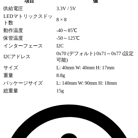
項目
値
供給電圧
3.3V / 5V
LEDマトリックスドッ
8 × 8
ト数
動作温度
-40～85℃
保管温度
-50～125℃
インターフェース
I2C
0x70 (デフォルト) 0x71～0x77 (設定
I2Cアドレス
可能)
サイズ
L: 40mm W: 40mm H: 17mm
重量
8.8g
パッケージサイズ
L: 140mm W: 90mm H: 18mm
総重量
15g