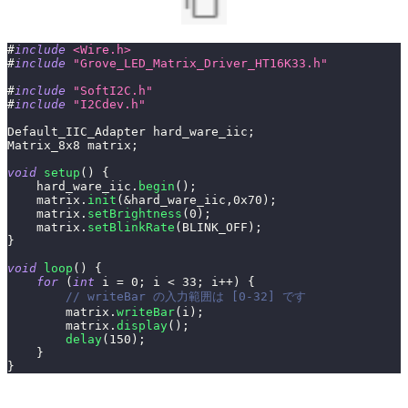
#
include
<Wire.h>
#
include
"Grove_LED_Matrix_Driver_HT16K33.h"
#
include
"SoftI2C.h"
#
include
"I2Cdev.h"
Default_IIC_Adapter hard_ware_iic
;
Matrix_8x8 matrix
;
void
setup
(
)
{
    hard_ware_iic
.
begin
(
)
;
    matrix
.
init
(
&
hard_ware_iic
,
0x70
)
;
    matrix
.
setBrightness
(
0
)
;
    matrix
.
setBlinkRate
(
BLINK_OFF
)
;
}
void
loop
(
)
{
for
(
int
 i 
=
0
;
 i 
<
33
;
 i
++
)
{
// writeBar の入力範囲は [0-32] です
        matrix
.
writeBar
(
i
)
;
        matrix
.
display
(
)
;
delay
(
150
)
;
}
}