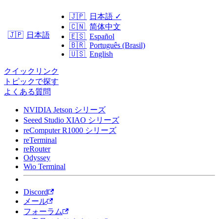
🇯🇵
日本語
✓
🇨🇳
简体中文
日本語
🇯🇵
🇪🇸
Español
🇧🇷
Português (Brasil)
🇺🇸
English
クイックリンク
トピックで探す
よくある質問
NVIDIA Jetson シリーズ
Seeed Studio XIAO シリーズ
reComputer R1000 シリーズ
reTerminal
reRouter
Odyssey
Wio Terminal
Discord
メール
フォーラム