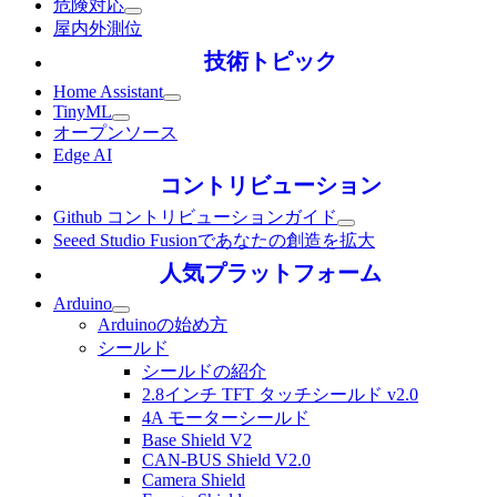
危険対応
屋内外測位
技術トピック
Home Assistant
TinyML
オープンソース
Edge AI
コントリビューション
Github コントリビューションガイド
Seeed Studio Fusionであなたの創造を拡大
人気プラットフォーム
Arduino
Arduinoの始め方
シールド
シールドの紹介
2.8インチ TFT タッチシールド v2.0
4A モーターシールド
Base Shield V2
CAN-BUS Shield V2.0
Camera Shield