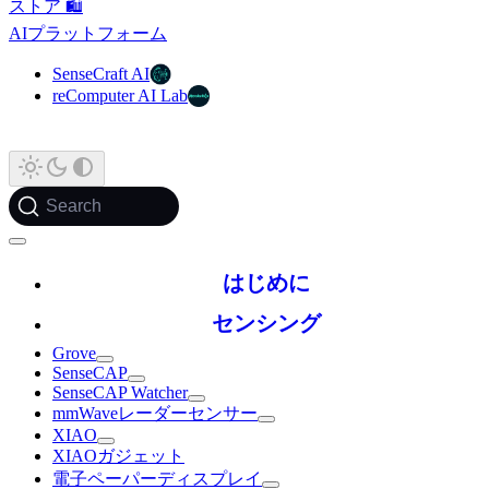
ストア 🛍️
AIプラットフォーム
SenseCraft AI
reComputer AI Lab
Search
はじめに
センシング
Grove
SenseCAP
SenseCAP Watcher
mmWaveレーダーセンサー
XIAO
XIAOガジェット
電子ペーパーディスプレイ