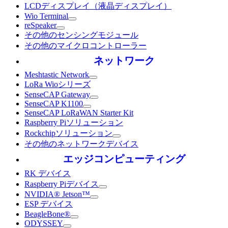
LCDディスプレイ（液晶ディスプレイ）
Wio Terminal
reSpeaker
その他のセンシングモジュール
その他のマイクロコントローラー
ネットワーク
Meshtastic Network
LoRa Wioシリーズ
SenseCAP Gateway
SenseCAP K1100
SenseCAP LoRaWAN Starter Kit
Raspberry Piソリューション
Rockchipソリューション
その他のネットワークデバイス
エッジコンピューティング
RK デバイス
Raspberry Piデバイス
NVIDIA® Jetson™
ESP デバイス
BeagleBone®
ODYSSEY