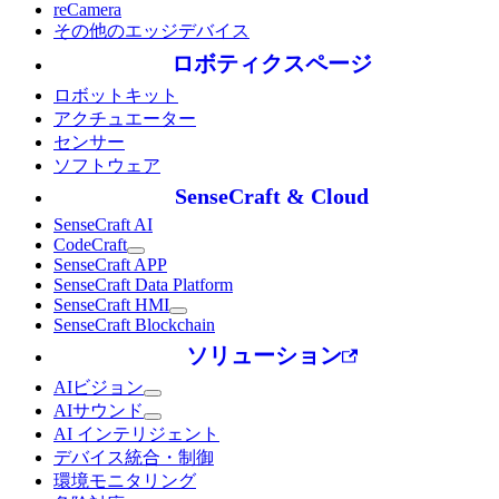
reCamera
その他のエッジデバイス
ロボティクスページ
ロボットキット
アクチュエーター
センサー
ソフトウェア
SenseCraft & Cloud
SenseCraft AI
CodeCraft
SenseCraft APP
SenseCraft Data Platform
SenseCraft HMI
SenseCraft Blockchain
ソリューション
AIビジョン
AIサウンド
AI インテリジェント
デバイス統合・制御
環境モニタリング