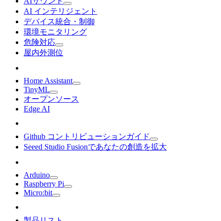
AIサウンド
AI インテリジェント
デバイス統合・制御
環境モニタリング
危険対応
屋内外測位
Home Assistant
TinyML
オープンソース
Edge AI
Github コントリビューションガイド
Seeed Studio Fusionであなたの創造を拡大
Arduino
Raspberry Pi
Micro:bit
製品リスト