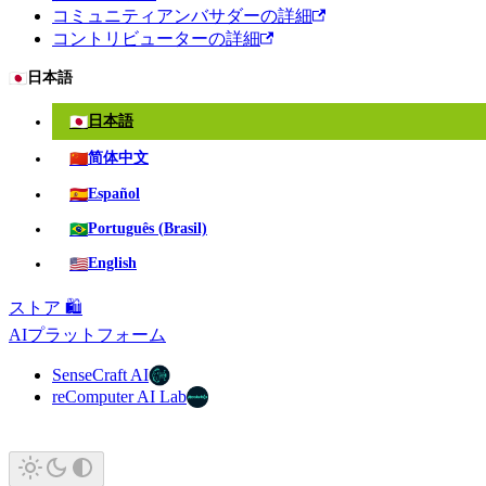
コミュニティアンバサダーの詳細
コントリビューターの詳細
🇯🇵
日本語
🇯🇵
日本語
🇨🇳
简体中文
🇪🇸
Español
🇧🇷
Português (Brasil)
🇺🇸
English
ストア 🛍️
AIプラットフォーム
SenseCraft AI
reComputer AI Lab