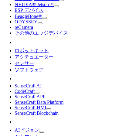
NVIDIA® Jetson™
ESP デバイス
BeagleBone®
ODYSSEY
reCamera
その他のエッジデバイス
ロボットキット
アクチュエーター
センサー
ソフトウェア
SenseCraft AI
CodeCraft
SenseCraft APP
SenseCraft Data Platform
SenseCraft HMI
SenseCraft Blockchain
AIビジョン