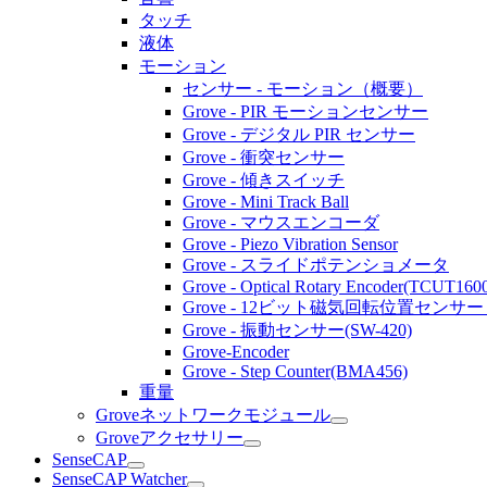
タッチ
液体
モーション
センサー - モーション（概要）
Grove - PIR モーションセンサー
Grove - デジタル PIR センサー
Grove - 衝突センサー
Grove - 傾きスイッチ
Grove - Mini Track Ball
Grove - マウスエンコーダ
Grove - Piezo Vibration Sensor
Grove - スライドポテンショメータ
Grove - Optical Rotary Encoder(TCUT160
Grove - 12ビット磁気回転位置センサー /
Grove - 振動センサー(SW-420)
Grove-Encoder
Grove - Step Counter(BMA456)
重量
Groveネットワークモジュール
Groveアクセサリー
SenseCAP
SenseCAP Watcher