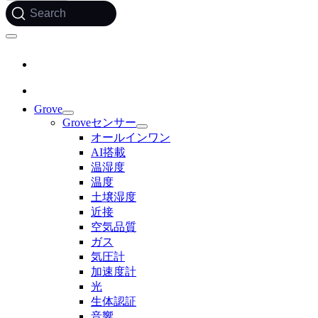
Search
Grove
Groveセンサー
オールインワン
AI搭載
温湿度
温度
土壌湿度
近接
空気品質
ガス
気圧計
加速度計
光
生体認証
音響