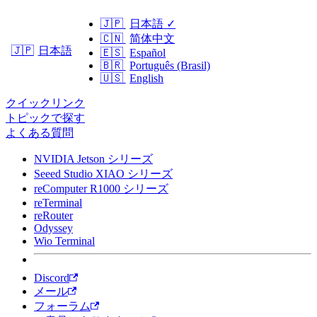
🇯🇵
日本語
✓
🇨🇳
简体中文
日本語
🇯🇵
🇪🇸
Español
🇧🇷
Português (Brasil)
🇺🇸
English
クイックリンク
トピックで探す
よくある質問
NVIDIA Jetson シリーズ
Seeed Studio XIAO シリーズ
reComputer R1000 シリーズ
reTerminal
reRouter
Odyssey
Wio Terminal
Discord
メール
フォーラム