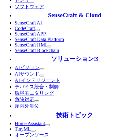
センサー
ソフトウェア
SenseCraft & Cloud
SenseCraft AI
CodeCraft
SenseCraft APP
SenseCraft Data Platform
SenseCraft HMI
SenseCraft Blockchain
ソリューション
AIビジョン
AIサウンド
AI インテリジェント
デバイス統合・制御
環境モニタリング
危険対応
屋内外測位
技術トピック
Home Assistant
TinyML
オープンソース