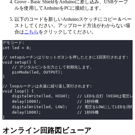
Grove - Basic ShieldをArduinoに差し込み、USBケーブ
ルを使用してArduinoをPCに接続します。
以下のコードを新しいArduinoスケッチにコピー＆ペー
ストしてください。アップロード方法がわからない場
合は
こちら
をクリックしてください。
デモコード:
int led = 8;
// setupルーチンはリセットボタンを押したときに1回実行されます:
void setup() {
    // デジタルピンを出力として初期化します。
    pinMode(led, OUTPUT);
}
// loopルーチンは永遠に繰り返し実行されます:
void loop() {
    digitalWrite(led, HIGH);   // LEDを点灯 (HIGHは電圧
    delay(1000);               // 1秒待機
    digitalWrite(led, LOW);    // 電圧をLOWにしてLEDを消灯
    delay(1000);               // 1秒待機
}
オンライン回路図ビューア