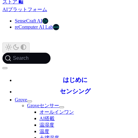
ストア 🛍️
AIプラットフォーム
SenseCraft AI
reComputer AI Lab
Search
はじめに
センシング
Grove
Groveセンサー
オールインワン
AI搭載
温湿度
温度
土壌湿度