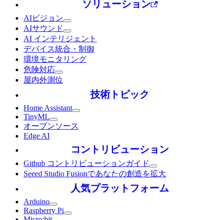
ソリューション
AIビジョン
AIサウンド
AI インテリジェント
デバイス統合・制御
環境モニタリング
危険対応
屋内外測位
技術トピック
Home Assistant
TinyML
オープンソース
Edge AI
コントリビューション
Github コントリビューションガイド
Seeed Studio Fusionであなたの創造を拡大
人気プラットフォーム
Arduino
Raspberry Pi
Micro:bit