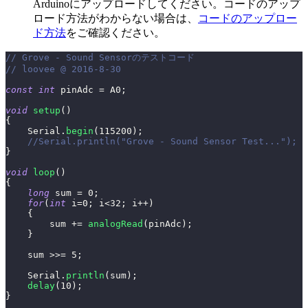
Arduinoにアップロードしてください。コードのアップ
ロード方法がわからない場合は、
コードのアップロー
ド方法
をご確認ください。
// Grove - Sound Sensorのテストコード
// loovee @ 2016-8-30
const
int
 pinAdc 
=
 A0
;
void
setup
(
)
{
    Serial
.
begin
(
115200
)
;
//Serial.println("Grove - Sound Sensor Test...");
}
void
loop
(
)
{
long
 sum 
=
0
;
for
(
int
 i
=
0
;
 i
<
32
;
 i
++
)
{
        sum 
+=
analogRead
(
pinAdc
)
;
}
    sum 
>>=
5
;
    Serial
.
println
(
sum
)
;
delay
(
10
)
;
}