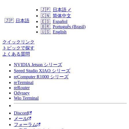
🇯🇵
日本語
✓
🇨🇳
简体中文
日本語
🇯🇵
🇪🇸
Español
🇧🇷
Português (Brasil)
🇺🇸
English
クイックリンク
トピックで探す
よくある質問
NVIDIA Jetson シリーズ
Seeed Studio XIAO シリーズ
reComputer R1000 シリーズ
reTerminal
reRouter
Odyssey
Wio Terminal
Discord
メール
フォーラム