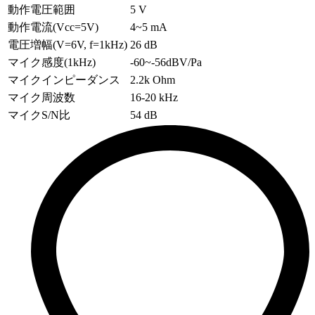
動作電圧範囲
5 V
動作電流(Vcc=5V)
4~5 mA
電圧増幅(V=6V, f=1kHz)
26 dB
マイク感度(1kHz)
-60~-56dBV/Pa
マイクインピーダンス
2.2k Ohm
マイク周波数
16-20 kHz
マイクS/N比
54 dB