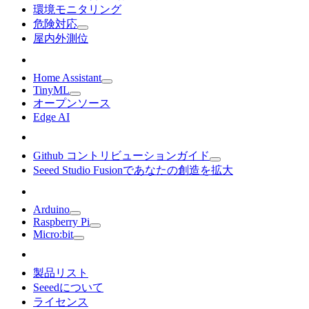
環境モニタリング
危険対応
屋内外測位
Home Assistant
TinyML
オープンソース
Edge AI
Github コントリビューションガイド
Seeed Studio Fusionであなたの創造を拡大
Arduino
Raspberry Pi
Micro:bit
製品リスト
Seeedについて
ライセンス