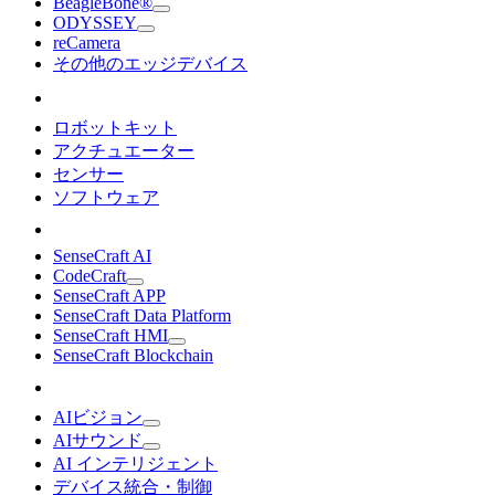
BeagleBone®
ODYSSEY
reCamera
その他のエッジデバイス
ロボットキット
アクチュエーター
センサー
ソフトウェア
SenseCraft AI
CodeCraft
SenseCraft APP
SenseCraft Data Platform
SenseCraft HMI
SenseCraft Blockchain
AIビジョン
AIサウンド
AI インテリジェント
デバイス統合・制御