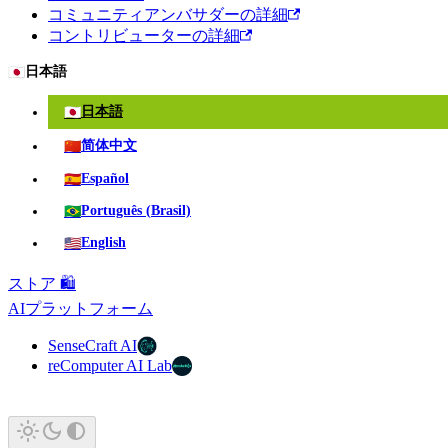
コミュニティアンバサダーの詳細
コントリビューターの詳細
🇯🇵
日本語
🇯🇵
日本語
🇨🇳
简体中文
🇪🇸
Español
🇧🇷
Português (Brasil)
🇺🇸
English
ストア 🛍️
AIプラットフォーム
SenseCraft AI
reComputer AI Lab