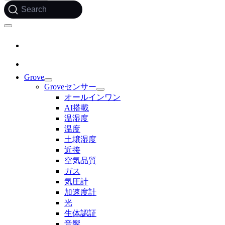
Search
Grove
Groveセンサー
オールインワン
AI搭載
温湿度
温度
土壌湿度
近接
空気品質
ガス
気圧計
加速度計
光
生体認証
音響