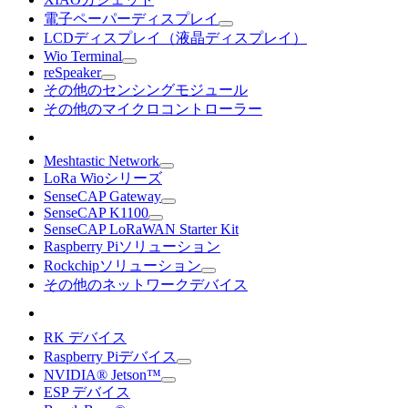
電子ペーパーディスプレイ
LCDディスプレイ（液晶ディスプレイ）
Wio Terminal
reSpeaker
その他のセンシングモジュール
その他のマイクロコントローラー
Meshtastic Network
LoRa Wioシリーズ
SenseCAP Gateway
SenseCAP K1100
SenseCAP LoRaWAN Starter Kit
Raspberry Piソリューション
Rockchipソリューション
その他のネットワークデバイス
RK デバイス
Raspberry Piデバイス
NVIDIA® Jetson™
ESP デバイス