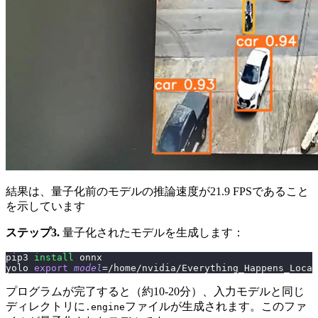
結果は、量子化前のモデルの推論速度が21.9 FPSであること
を示しています
ステップ3.
量子化されたモデルを生成します：
pip3 
install
 onnx
yolo 
export
model
=
/home/nvidia/Everything_Happens_Local
プログラムが完了すると（約10-20分）、入力モデルと同じ
ディレクトリに
ファイルが生成されます。このファ
.engine