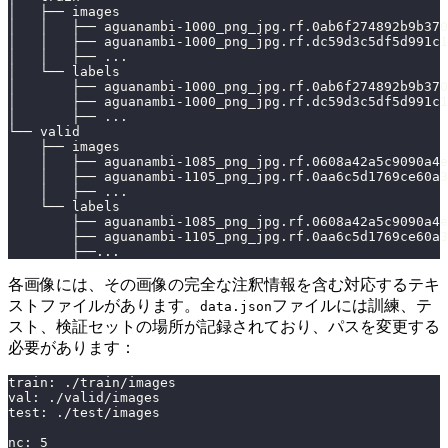
│   ├── images
│   │   ├── aguanambi-1000_png_jpg.rf.0ab6f274892b9b370
│   │   ├── aguanambi-1000_png_jpg.rf.dc59d3c5df5d991c1
│   │   ├── 
..
.
│   └── labels
│       ├── aguanambi-1000_png_jpg.rf.0ab6f274892b9b370
│       ├── aguanambi-1000_png_jpg.rf.dc59d3c5df5d991c1
│       ├── 
..
.
└── valid
    ├── images
    │   ├── aguanambi-1085_png_jpg.rf.0608a42a5c9090a4e
    │   ├── aguanambi-1105_png_jpg.rf.0aa6c5d1769ce60a3
    │   ├── 
..
.
    └── labels
        ├── aguanambi-1085_png_jpg.rf.0608a42a5c9090a4e
        ├── aguanambi-1105_png_jpg.rf.0aa6c5d1769ce60a3
        ├──
..
.
各画像には、その画像の完全な注釈情報を含む対応するテキ
ストファイルがあります。
ファイルには訓練、テ
data.json
スト、検証セットの場所が記録されており、パスを変更する
必要があります：
train
:
 ./train/images
val
:
 ./valid/images
test
:
 ./test/images
nc
:
5