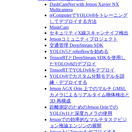
DashCamNet with Jetson Xavier NX
Multicamera
reComputerでYOLOv8をトレーニング
してデプロイする方法
MaskCam
セキュリティX線スキャンナイフ検出
Jetsonコミュニティプロジェクト
交通管理 DeepStream SDK
YOLOv5とroboflowを始める
TensorRTとDeepStream SDKを使用し
たYOLOv8のデプロイ
TensorRTでYOLOv8をデプロイ
YOLOv8でカスタム分類モデルを訓
練・デプロイする
Jetson AGX Orin 上でのマルチ GMSL
カメラによるリアルタイム物体検出と
3D 再構成
距離測定のためのJetson Orinでの
YOLOv11と深度カメラの使用
Jetsonでの効率的なマルチタスクビジ
ョン推論エンジンの展開
Jetson上にFrigateをデプロイする