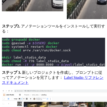
ステップ2.
アノテーションツールをインストールして実行す
る：
sudo
groupadd
docker
sudo
 gpasswd 
-a
${
USER
}
docker
sudo
 systemctl restart 
docker
sudo
chmod
 a+rw /var/run/docker.sock
mkdir
 label_studio_data
sudo
chmod
-R
776
 label_studio_data
docker
 run 
-it
-p
8080
:8080 
-v
$(
pwd
)
/label_studio_data
ステップ 3.
新しいプロジェクトを作成し、プロンプトに従
ってアノテーションを完了します：
Label Studio リファレン
スドキュメント