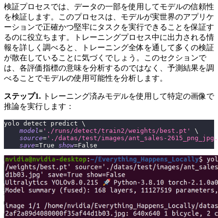
検証プロセスでは、データの一部を使用してモデルの信頼性
を検証します。このプロセスは、モデルが実世界のアプリケ
ーションで正確かつ堅牢にタスクを実行できることを保証す
るのに役立ちます。トレーニングプロセス中に出力される情
報を詳しく調べると、トレーニング全体を通して多くの検証
が散在していることに気づくでしょう。このセクションで
は、各評価指標の意味を分析するのではなく、予測結果を調
べることでモデルの使用可能性を分析します。
ステップ1.
トレーニング済みモデルを使用して特定の画像で
推論を実行します：
yolo detect predict 
\
model
=
'./runs/detect/train2/weights/best.pt'
\
source
=
'./datas/test/images/ant_sales-2615_png_jpg.
save
=
True 
show
=
False