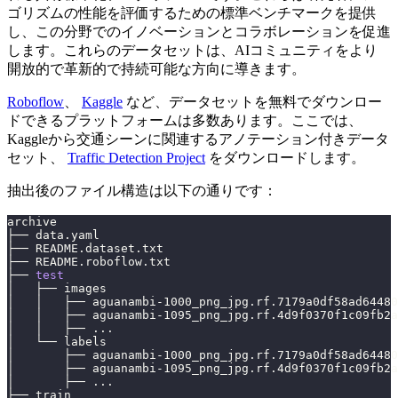
ゴリズムの性能を評価するための標準ベンチマークを提供
し、この分野でのイノベーションとコラボレーションを促進
します。これらのデータセットは、AIコミュニティをより
開放的で革新的で持続可能な方向に導きます。
Roboflow
、
Kaggle
など、データセットを無料でダウンロー
ドできるプラットフォームは多数あります。ここでは、
Kaggleから交通シーンに関連するアノテーション付きデータ
セット、
Traffic Detection Project
をダウンロードします。
抽出後のファイル構造は以下の通りです：
archive
├── data.yaml
├── README.dataset.txt
├── README.roboflow.txt
├── 
test
│   ├── images
│   │   ├── aguanambi-1000_png_jpg.rf.7179a0df58ad64480
│   │   ├── aguanambi-1095_png_jpg.rf.4d9f0370f1c09fb2a
│   │   ├── 
..
.
│   └── labels
│       ├── aguanambi-1000_png_jpg.rf.7179a0df58ad64480
│       ├── aguanambi-1095_png_jpg.rf.4d9f0370f1c09fb2a
│       ├── 
..
.
├── train