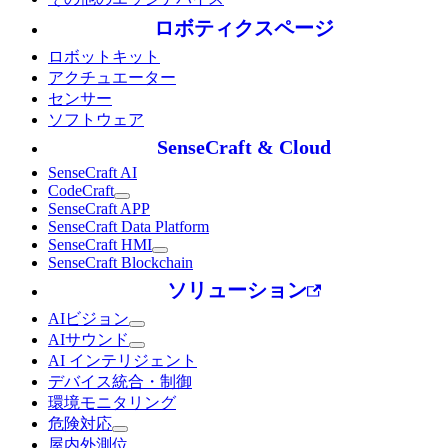
ロボティクスページ
ロボットキット
アクチュエーター
センサー
ソフトウェア
SenseCraft & Cloud
SenseCraft AI
CodeCraft
SenseCraft APP
SenseCraft Data Platform
SenseCraft HMI
SenseCraft Blockchain
ソリューション
AIビジョン
AIサウンド
AI インテリジェント
デバイス統合・制御
環境モニタリング
危険対応
屋内外測位