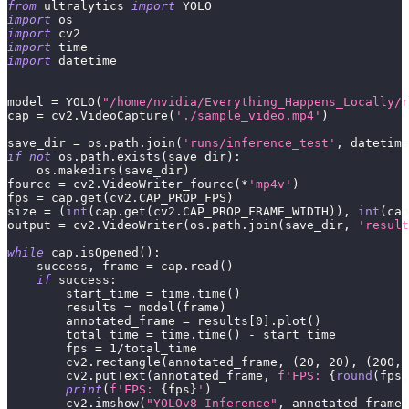
from
 ultralytics 
import
 YOLO
import
 os
import
 cv2
import
 time
import
 datetime
model 
=
 YOLO
(
"/home/nvidia/Everything_Happens_Locally/r
cap 
=
 cv2
.
VideoCapture
(
'./sample_video.mp4'
)
save_dir 
=
 os
.
path
.
join
(
'runs/inference_test'
,
 datetime
if
not
 os
.
path
.
exists
(
save_dir
)
:
    os
.
makedirs
(
save_dir
)
fourcc 
=
 cv2
.
VideoWriter_fourcc
(
*
'mp4v'
)
fps 
=
 cap
.
get
(
cv2
.
CAP_PROP_FPS
)
size 
=
(
int
(
cap
.
get
(
cv2
.
CAP_PROP_FRAME_WIDTH
)
)
,
int
(
cap
output 
=
 cv2
.
VideoWriter
(
os
.
path
.
join
(
save_dir
,
'result
while
 cap
.
isOpened
(
)
:
    success
,
 frame 
=
 cap
.
read
(
)
if
 success
:
        start_time 
=
 time
.
time
(
)
        results 
=
 model
(
frame
)
        annotated_frame 
=
 results
[
0
]
.
plot
(
)
        total_time 
=
 time
.
time
(
)
-
 start_time
        fps 
=
1
/
total_time
        cv2
.
rectangle
(
annotated_frame
,
(
20
,
20
)
,
(
200
,
        cv2
.
putText
(
annotated_frame
,
f'FPS: 
{
round
(
fps
,
print
(
f'FPS: 
{
fps
}
'
)
        cv2
.
imshow
(
"YOLOv8 Inference"
,
 annotated_frame
)