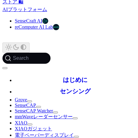
ストア 🛍️
AIプラットフォーム
SenseCraft AI
reComputer AI Lab
Search
はじめに
センシング
Grove
SenseCAP
SenseCAP Watcher
mmWaveレーダーセンサー
XIAO
XIAOガジェット
電子ペーパーディスプレイ