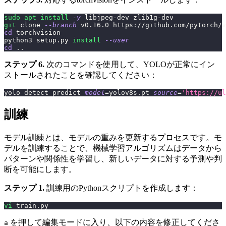
sudo
apt
install
-y
 libjpeg-dev zlib1g-dev
git
 clone 
--branch
 v0.16.0 https://github.com/pytorch/v
cd
 torchvision
python3 setup.py 
install
--user
cd
..
ステップ 6.
次のコマンドを使用して、YOLOが正常にイン
ストールされたことを確認してください：
yolo detect predict 
model
=
yolov8s.pt 
source
=
'https://ul
訓練
モデル訓練とは、モデルの重みを更新するプロセスです。モ
デルを訓練することで、機械学習アルゴリズムはデータから
パターンや関係性を学習し、新しいデータに対する予測や判
断を可能にします。
ステップ 1.
訓練用のPythonスクリプトを作成します：
vi
 train.py
を押して編集モードに入り、以下の内容を修正してくださ
a