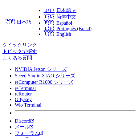
🇯🇵
日本語
✓
🇨🇳
简体中文
日本語
🇯🇵
🇪🇸
Español
🇧🇷
Português (Brasil)
🇺🇸
English
クイックリンク
トピックで探す
よくある質問
NVIDIA Jetson シリーズ
Seeed Studio XIAO シリーズ
reComputer R1000 シリーズ
reTerminal
reRouter
Odyssey
Wio Terminal
Discord
メール
フォーラム