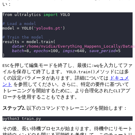
い：
from ultralytics 
import
 YOLO
# Load a model
model 
=
 YOLO
(
'yolov8s.pt'
)
# Train the model
results 
=
 model.train
(
data
=
'/home/nvidia/Everything_Happens_Locally/Datas
batch
=
8
, 
epochs
=
100
, 
imgsz
=
640
, 
save_period
=
5
)
を押して編集モードを終了し、最後に
を入力してファ
ESC
:wq
イルを保存して終了します。
メソッドには多
YOLO.train()
くの設定パラメータがあります。詳細については
ドキュメ
ント
を参照してください。さらに、特定の要件に基づいて
トレーニングを開始するために、より合理化された
アプ
CLI
ローチを使用することもできます。
ステップ2.
以下のコマンドでトレーニングを開始します：
python3 train.py
その後、長い待機プロセスが始まります。待機中にリモート
接続ウィンドウを閉じる可能性を考慮して、このチュートリ