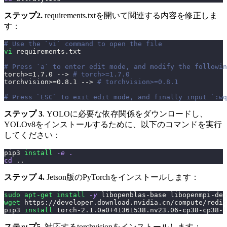
ステップ2.
requirements.txtを開いて関連する内容を修正しま
す：
# Use the `vi` command to open the file
vi
 requirements.txt
# Press `a` to enter edit mode, and modify the followin
torch
>=
1.7
.0 --
>
# torch>=1.7.0
torchvision
>=
0.8
.1 --
>
# torchvision>=0.8.1
# Press `ESC` to exit edit mode, and finally input `:wq
ステップ 3
. YOLOに必要な依存関係をダウンロードし、
YOLOv8をインストールするために、以下のコマンドを実行
してください：
pip3 
install
-e
.
cd
..
ステップ 4.
Jetson版のPyTorchをインストールします：
sudo
apt-get
install
-y
 libopenblas-base libopenmpi-dev
wget
 https://developer.download.nvidia.cn/compute/redis
pip3 
install
 torch-2.1.0a0+41361538.nv23.06-cp38-cp38-l
ステップ5.
対応するtorchvisionをインストールします：