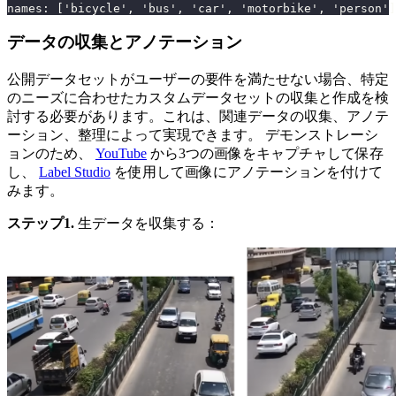
names
:
[
'bicycle'
,
 'bus'
,
 'car'
,
 'motorbike'
,
 'person'
]
データの収集とアノテーション
公開データセットがユーザーの要件を満たせない場合、特定
のニーズに合わせたカスタムデータセットの収集と作成を検
討する必要があります。これは、関連データの収集、アノテ
ーション、整理によって実現できます。 デモンストレーシ
ョンのため、
YouTube
から3つの画像をキャプチャして保存
し、
Label Studio
を使用して画像にアノテーションを付けて
みます。
ステップ1.
生データを収集する：