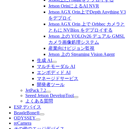
Jetson OrinによるAI NVR
Jetson AGX Orin上でDepth Anything V3
をデプロイ
Jetson AGX Orin 上で Orbbec カメラと
ともに NVBlox をデプロイする
Jetson 上の YOLOv26 デュアル GMSL
カメラ画像処理システム
産業向けビジョン監視
Jetson 上の Streaming Vision Agent
生成 AI
マルチモーダル AI
エンボディド AI
マネージドサービス
開発者ツール
JetPack 7.2
Seeed Jetson DevelopTool
よくある質問
ESP デバイス
BeagleBone®
ODYSSEY
reCamera
その他のエッジデバイス